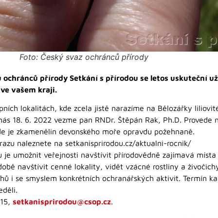
Foto: Český svaz ochránců přírody
chránců přírody Setkání s přírodou se letos uskuteční už 
ve vašem kraji.
ích lokalitách, kde zcela jistě narazíme na Bělozářky liliovit
nás 18. 6. 2022 vezme pan RNDr. Štěpán Rak, Ph.D. Provede
de je zkamenělin devonského moře opravdu požehnaně.
azu naleznete na setkanisprirodou.cz/aktualni-rocnik/
je umožnit veřejnosti navštívit přírodovědně zajímavá míst
obě navštívit cenné lokality, vidět vzácné rostliny a živočic
uhů i se smyslem konkrétních ochranářských aktivit. Termín 
děli.
115,
setkanisprirodou@csop.cz
.