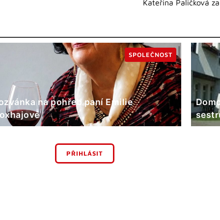
Kateřina Paličková z
SPOLEČNOST
ozvánka na pohřeb paní Emilie
Domov
oxhajové
sestr
PŘIHLÁSIT