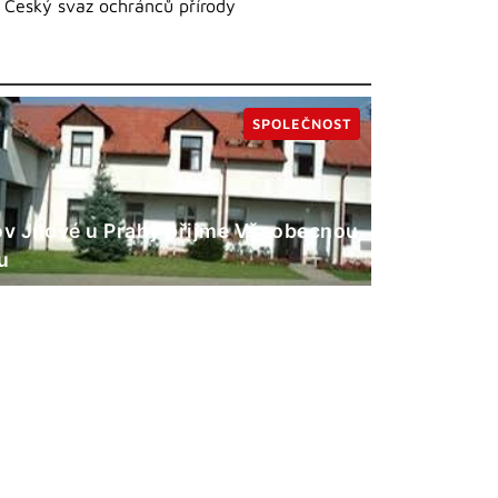
a Český svaz ochránců přírody
SPOLEČNOST
 Jílové u Prahy přijme Všeobecnou
u