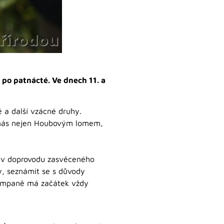
po patnácté. Ve dnech 11. a
é a další vzácné druhy.
 nás nejen Houbovým lomem,
a v doprovodu zasvěceného
hy, seznámit se s důvody
kampaně má začátek vždy