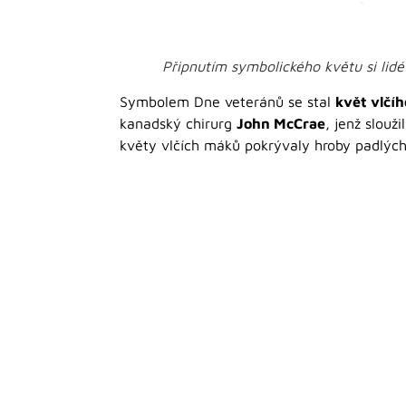
Připnutím symbolického květu si lidé 
Symbolem Dne veteránů se stal
květ vlčí
kanadský chirurg
John McCrae
, jenž slouž
květy vlčích máků pokrývaly hroby padlých