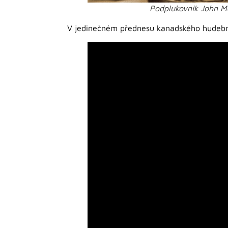
Podplukovník John M
V jedinečném přednesu kanadského hudebn