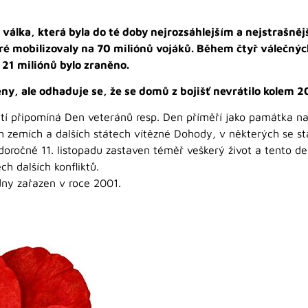
á válka, která byla do té doby nejrozsáhlejším a nejstrašně
teré mobilizovaly na 70 miliónů vojáků. Během čtyř válečnýc
 a 21 miliónů bylo zraněno.
ny, ale odhaduje se, že se domů z bojišť nevrátilo kolem 2
letí připomíná Den veteránů resp. Den příměří jako památka n
ch zemích a dalších státech vítězné Dohody, v některých se st
aždoročně 11. listopadu zastaven téměř veškerý život a tento 
ch dalších konfliktů.
dny zařazen v roce 2001.