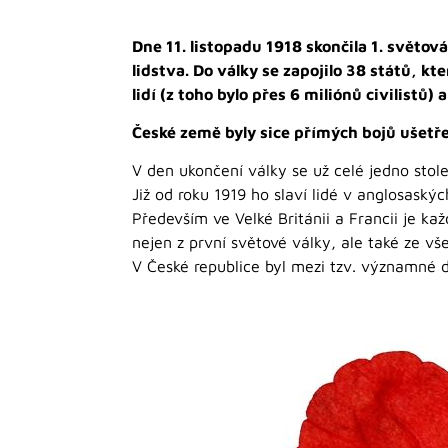
Dne 11. listopadu 1918 skončila 1. světov
lidstva. Do války se zapojilo 38 států, k
lidí (z toho bylo přes 6 miliónů civilistů)
České země byly sice přímých bojů ušetře
V den ukončení války se už celé jedno sto
Již od roku 1919 ho slaví lidé v anglosaský
Především ve Velké Británii a Francii je k
nejen z první světové války, ale také ze vše
V České republice byl mezi tzv. významné 