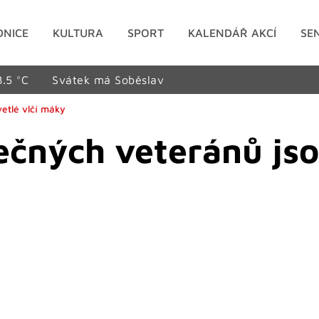
DNICE
KULTURA
SPORT
KALENDÁŘ AKCÍ
SE
8.5 °C
Svátek má Soběslav
etlé vlčí máky
čných veteránů jso