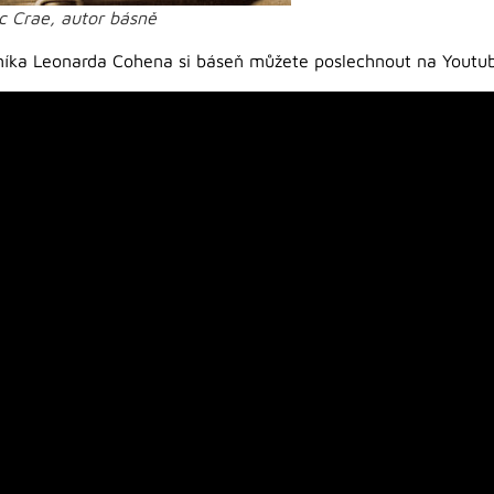
c Crae, autor básně
íka Leonarda Cohena si báseň můžete poslechnout na Youtu