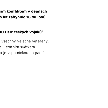
jším konfliktem v dějinách
h let zahynulo 16 miliónů
00 tisíc českých vojáků
*.
a všechny válečné veterány.
al i státním svátkem.
den je vzpomínkou na padlé