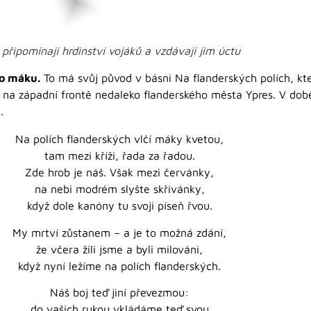
připomínají hrdinství vojáků a vzdávají jim úctu
ho máku.
To má svůj původ v básni Na flanderských polích, kte
il na západní frontě nedaleko flanderského města Ypres. V době,
.
Na polích flanderských vlčí máky kvetou,
tam mezi kříži, řada za řadou.
Zde hrob je náš. Však mezi červánky,
na nebi modrém slyšte skřivánky,
když dole kanóny tu svoji píseň řvou.
My mrtví zůstanem – a je to možná zdání,
že včera žili jsme a byli milováni,
když nyní ležíme na polích flanderských.
Náš boj teď jiní převezmou:
do vašich rukou vkládáme teď svou