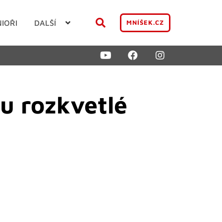
NIOŘI
DALŠÍ
MNÍŠEK.CZ
u rozkvetlé