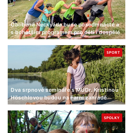
Oblíbená Neckyáda bude posedmnácté a
s bohatším programem pro děti i dospělé
SPORT
Dva srpnové semináře s MUDr. Kristinou
Höschlovou budou na Farní zahradě
SPOLKY