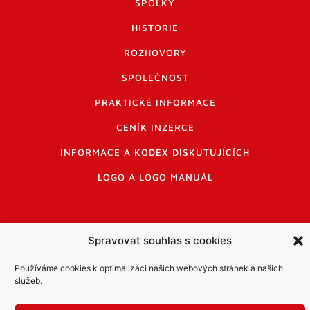
SPOLKY
HISTORIE
ROZHOVORY
SPOLEČNOST
PRAKTICKÉ INFORMACE
CENÍK INZERCE
INFORMACE A KODEX DISKUTUJÍCÍCH
LOGO A LOGO MANUÁL
Spravovat souhlas s cookies
Používáme cookies k optimalizaci našich webových stránek a našich
Informace o zpracování osobních údajů
služeb.
PDF archiv Zpravodajů
Cookies
© Město Mníšek pod Brdy