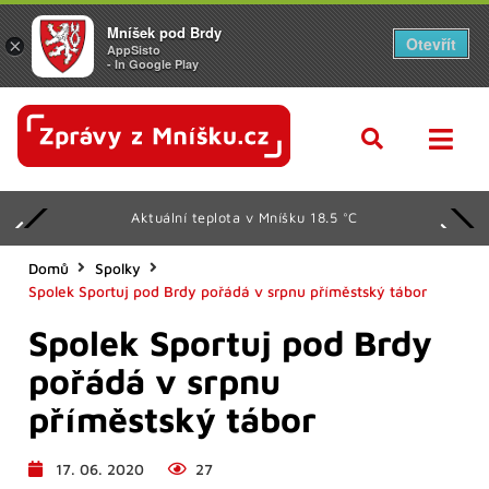
Mníšek pod Brdy
Otevřít
×
AppSisto
- In Google Play
Aktuální teplota v Mníšku 18.5 °C
Domů
Spolky
Spolek Sportuj pod Brdy pořádá v srpnu příměstský tábor
Spolek Sportuj pod Brdy
pořádá v srpnu
příměstský tábor
17. 06. 2020
27