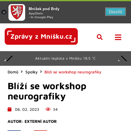
Mníšek pod Brdy
Otevřít
×
AppSisto
- In Google Play
Aktuální teplota v Mníšku 18.5 °C
Domů
Spolky
Blíží se workshop neurografiky
Blíží se workshop
neurografiky
06. 02. 2023
34
AUTOR:
EXTERNÍ AUTOR