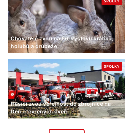
SPOLKY
Chovatelé zvou na 66. výstavu králíků,
holubů a drůbeže
SPOLKY
Hasiči zvou veřejnost do zbrojnice na
Den otevřených dveří