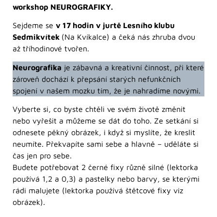
workshop NEUROGRAFIKY.
Sejdeme se
v 17 hodin v jurtě Lesního klubu
Sedmikvítek
(Na Kvíkalce) a čeká nás zhruba dvou
až tříhodinové tvořen.
Neurografika
je zábavná a kreativní činnost, při které
zároveň dochází k přepsání starých nefunkčních
spojení v našem mozku tím, že je nahradíme novými.
Vyberte si, co byste chtěli ve svém životě změnit
nebo vyřešit a můžeme se dát do toho. Ze setkání si
odnesete pěkný obrázek, i když si myslíte, že kreslit
neumíte. Překvapíte sami sebe a hlavně – uděláte si
čas jen pro sebe.
Budete potřebovat 2 černé fixy různě silné (lektorka
používá 1,2 a 0,3) a pastelky nebo barvy, se kterými
rádi malujete (lektorka používá štětcové fixy viz
obrázek).