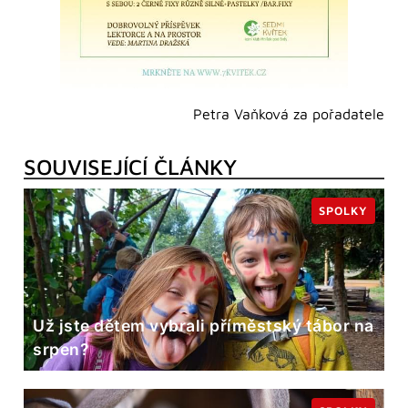
Petra Vaňková za pořadatele
SOUVISEJÍCÍ ČLÁNKY
SPOLKY
Už jste dětem vybrali příměstský tábor na
srpen?