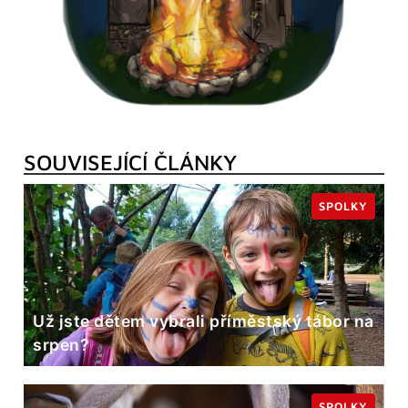
SOUVISEJÍCÍ ČLÁNKY
SPOLKY
Už jste dětem vybrali příměstský tábor na
srpen?
SPOLKY