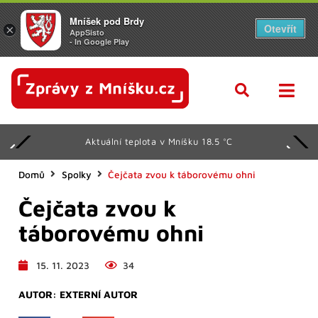
Mníšek pod Brdy
Otevřít
×
AppSisto
- In Google Play
Aktuální teplota v Mníšku 18.5 °C
Domů
Spolky
Čejčata zvou k táborovému ohni
Čejčata zvou k
táborovému ohni
15. 11. 2023
34
AUTOR:
EXTERNÍ AUTOR