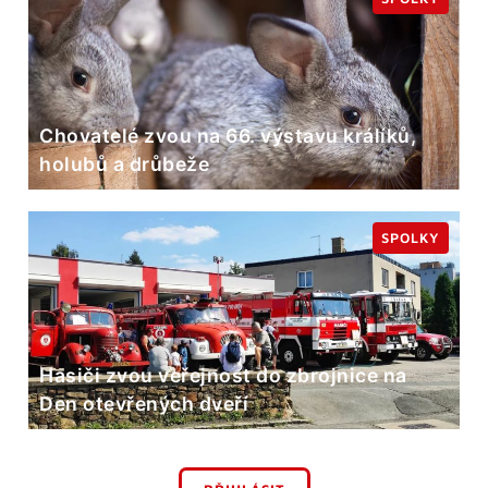
Chovatelé zvou na 66. výstavu králíků,
holubů a drůbeže
SPOLKY
Hasiči zvou veřejnost do zbrojnice na
Den otevřených dveří