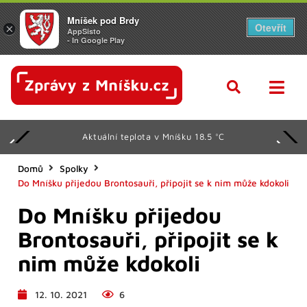
Mníšek pod Brdy
Otevřít
×
AppSisto
- In Google Play
Aktuální teplota v Mníšku 18.5 °C
Domů
Spolky
Do Mníšku přijedou Brontosauři, připojit se k nim může kdokoli
Do Mníšku přijedou
Brontosauři, připojit se k
nim může kdokoli
12. 10. 2021
6