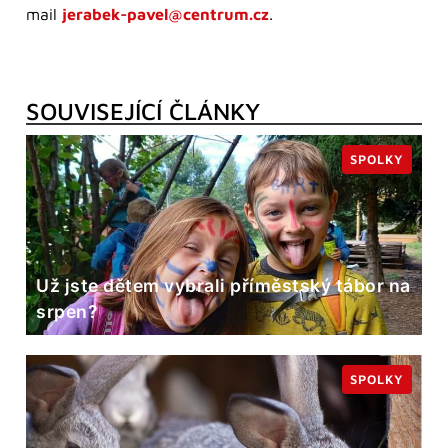
mail
jerabek-pavel@centrum.cz
.
SOUVISEJÍCÍ ČLÁNKY
SPOLKY
Už jste dětem vybrali příměstský tábor na
srpen?
SPOLKY