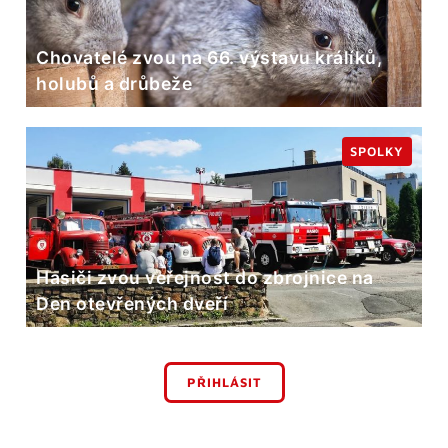
Chovatelé zvou na 66. výstavu králíků,
holubů a drůbeže
SPOLKY
Hasiči zvou veřejnost do zbrojnice na
Den otevřených dveří
PŘIHLÁSIT