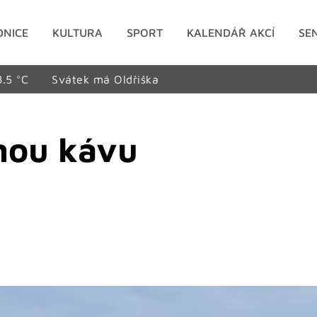
DNICE
KULTURA
SPORT
KALENDÁŘ AKCÍ
SE
8.5 °C
Svátek má Oldřiška
enou kávu