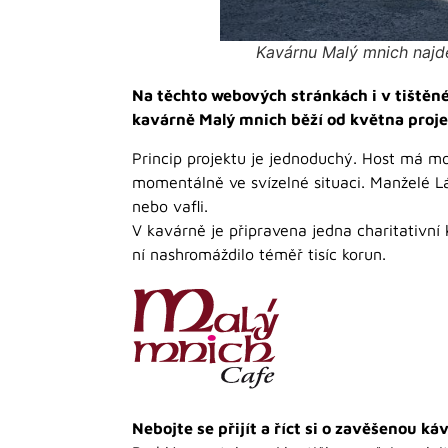
Kavárnu Malý mnich najde
Na těchto webových stránkách i v tištěn
kavárně Malý mnich běží od května proj
Princip projektu je jednoduchý. Host má mož
momentálně ve svízelné situaci. Manželé Láz
nebo vafli.
V kavárně je připravena jedna charitativní
ní nashromáždilo téměř tisíc korun.
Nebojte se přijít a říct si o zavěšenou ká