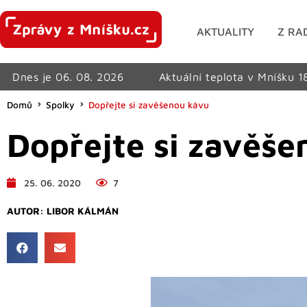
AKTUALITY
Z RA
Dnes je 06. 08. 2026
Aktuální teplota v Mníšku 1
Domů
Spolky
Dopřejte si zavěšenou kávu
Dopřejte si zavěš
25. 06. 2020
7
AUTOR:
LIBOR KÁLMÁN