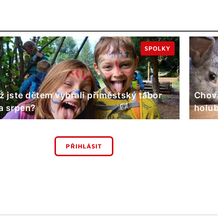
SPOLKY
ž jste dětem vybrali příměstský tábor
Chova
a srpen?
holub
PŘIHLÁSIT