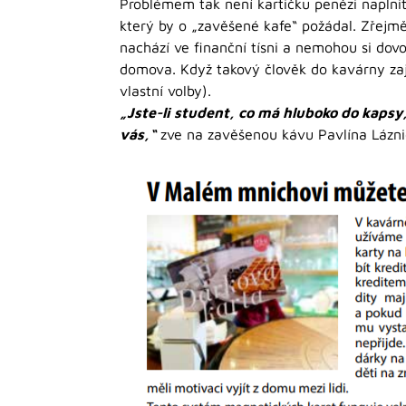
Problémem tak není kartičku penězi naplnit
který by o „zavěšené kafe“ požádal. Zřejmě 
nachází ve finanční tísni a nemohou si dov
domova. Když takový člověk do kavárny zajd
vlastní volby).
„Jste-li student, co má hluboko do kapsy,
vás,“
zve na zavěšenou kávu Pavlína Lázni