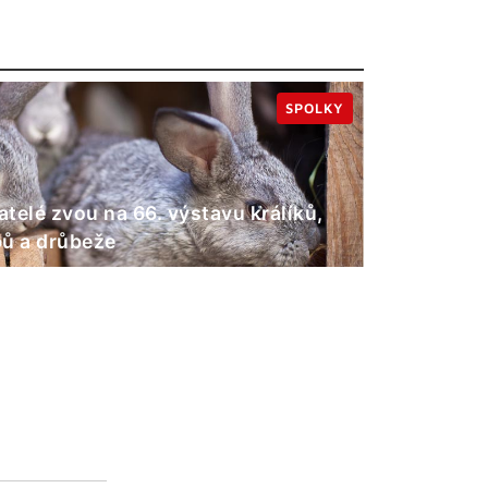
SPOLKY
telé zvou na 66. výstavu králíků,
ů a drůbeže