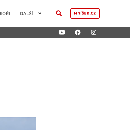
NIOŘI
DALŠÍ
MNÍŠEK.CZ