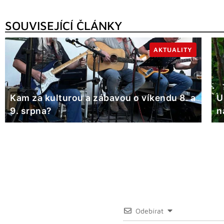
SOUVISEJÍCÍ ČLÁNKY
AKTUALITY
Kam za kulturou a zábavou o víkendu 8. a
U
9. srpna?
n
Odebírat