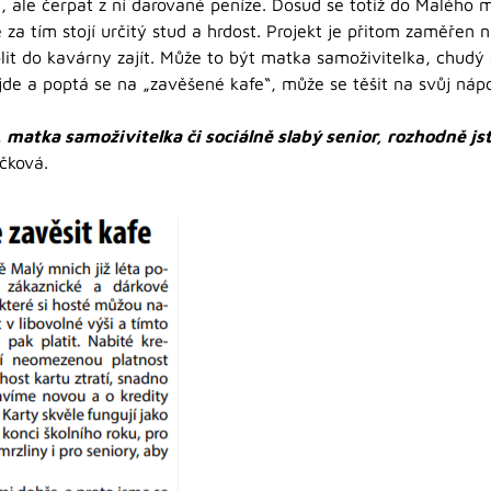
, ale čerpat z ní darované peníze. Dosud se totiž do Malého m
za tím stojí určitý stud a hrdost. Projekt je přitom zaměřen n
olit do kavárny zajít. Může to být matka samoživitelka, chudý
e a poptá se na „zavěšené kafe“, může se těšit na svůj nápoj,
 matka samoživitelka či sociálně slabý senior, rozhodně jste
čková.