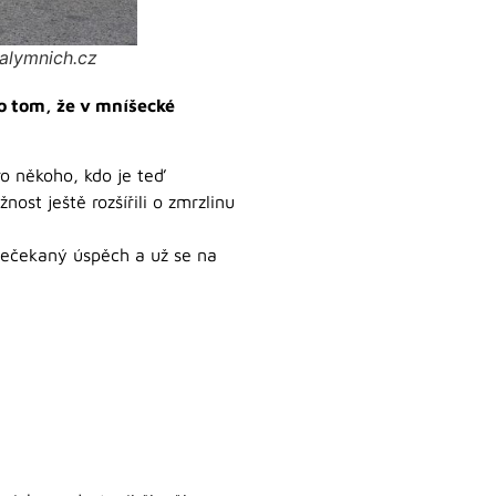
Malymnich.cz
o tom, že v mníšecké
ro někoho, kdo je teď
ost ještě rozšířili o zmrzlinu
 nečekaný úspěch a už se na