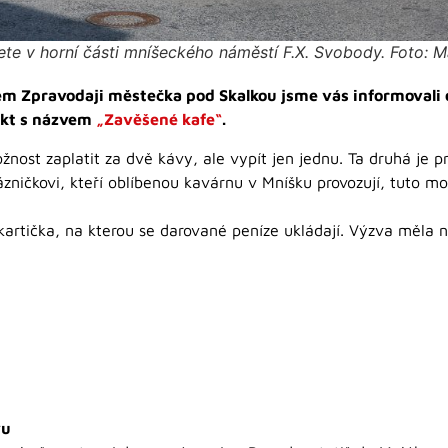
te v horní části mníšeckého náměstí F.X. Svobody. Foto: 
ém Zpravodaji městečka pod Skalkou jsme vás informovali 
ekt s názvem
„Zavěšené kafe“
.
nost zaplatit za dvě kávy, ale vypít jen jednu. Ta druhá je p
ničkovi, kteří oblíbenou kavárnu v Mníšku provozují, tuto možn
 kartička, na kterou se darované peníze ukládají. Výzva měla
vu