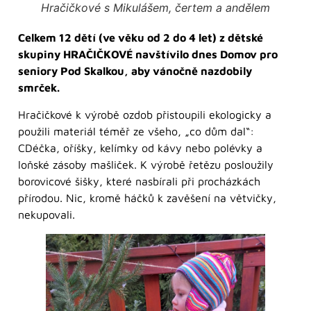
Hračičkové s Mikulášem, čertem a andělem
Celkem 12 dětí (ve věku od 2 do 4 let) z dětské
skupiny HRAČIČKOVÉ navštívilo dnes Domov pro
seniory Pod Skalkou, aby vánočně nazdobily
smrček.
Hračičkové k výrobě ozdob přistoupili ekologicky a
použili materiál téměř ze všeho, „co dům dal“:
CDéčka, oříšky, kelímky od kávy nebo polévky a
loňské zásoby mašliček. K výrobě řetězu posloužily
borovicové šišky, které nasbírali při procházkách
přírodou. Nic, kromě háčků k zavěšení na větvičky,
nekupovali.