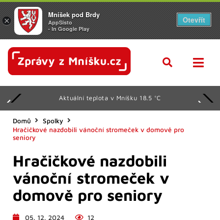
Mníšek pod Brdy
Otevřít
×
AppSisto
- In Google Play
Aktuální teplota v Mníšku 18.5 °C
Domů
Spolky
Hračičkové nazdobili vánoční stromeček v domově pro
seniory
Hračičkové nazdobili
vánoční stromeček v
domově pro seniory
05. 12. 2024
12