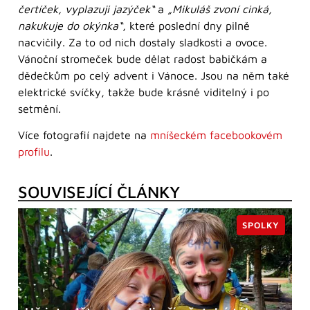
čertíček, vyplazuji jazýček“
a
„Mikuláš zvoní cinká,
nakukuje do okýnka“
, které poslední dny pilně
nacvičily. Za to od nich dostaly sladkosti a ovoce.
Vánoční stromeček bude dělat radost babičkám a
dědečkům po celý advent i Vánoce. Jsou na něm také
elektrické svíčky, takže bude krásně viditelný i po
setmění.
Více fotografií najdete na
mníšeckém facebookovém
profilu
.
SOUVISEJÍCÍ ČLÁNKY
SPOLKY