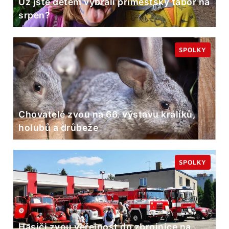
Už jste dětem vybrali příměstský tábor na
srpen?
SPOLKY
Chovatelé zvou na 66. výstavu králíků,
holubů a drůbeže
SPOLKY
Hasiči zvou veřejnost do zbrojnice na