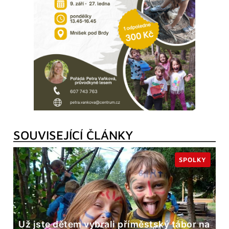
SOUVISEJÍCÍ ČLÁNKY
SPOLKY
Už jste dětem vybrali příměstský tábor na