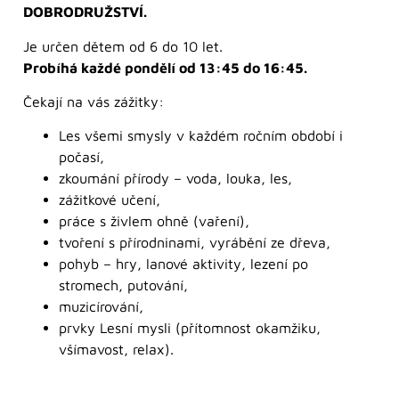
DOBRODRUŽSTVÍ.
Je určen dětem od 6 do 10 let.
Probíhá každé pondělí od 13:45 do 16:45.
Čekají na vás zážitky:
Les všemi smysly v každém ročním období i
počasí,
zkoumání přírody – voda, louka, les,
zážitkové učení,
práce s živlem ohně (vaření),
tvoření s přírodninami, vyrábění ze dřeva,
pohyb – hry, lanové aktivity, lezení po
stromech, putování,
muzicírování,
prvky Lesní mysli (přítomnost okamžiku,
všímavost, relax).