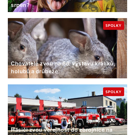
srpen?
SPOLKY
Chovatelé zvou na 66. výstavu králíků,
holubů a drůbeže
SPOLKY
Hasiči zvou veřejnost do zbrojnice na