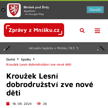
Mníšek pod Brdy
Otevřít
×
AppSisto
- In Google Play
Aktuální teplota v Mníšku 18.5 °C
Domů
Spolky
Kroužek Lesní dobrodružství zve nové děti
Kroužek Lesní
dobrodružství zve nové
děti
18. 09. 2024
26