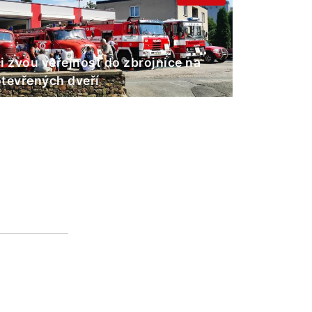
i zvou veřejnost do zbrojnice na
tevřených dveří