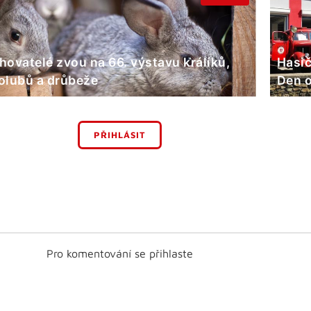
hovatelé zvou na 66. výstavu králíků,
Hasič
olubů a drůbeže
Den o
PŘIHLÁSIT
Pro komentování se přihlaste