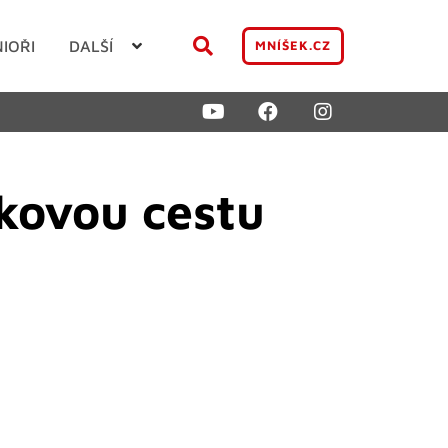
NIOŘI
DALŠÍ
MNÍŠEK.CZ
kovou cestu