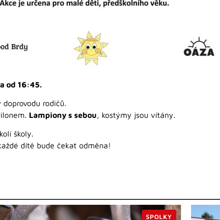
na od 16:45.
v doprovodu rodičů.
vilonem.
Lampiony s sebou
, kostýmy jsou vítány.
olí školy.
a každé dítě bude čekat odměna!
SPOLKY