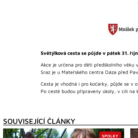
Světýlková cesta se půjde v pátek 31. říj
Akce je určena pro děti předškolního věku 
Sraz je u Mateřského centra Oáza před Pa
Cesta je vhodná i pro kočárky, půjde se v ok
Po cestě budou připraveny úkoly, v cíli n
SOUVISEJÍCÍ ČLÁNKY
SPOLKY