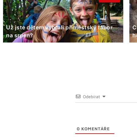
Už jste dětem vybrali příměstský tábor
C
na srpen?
h
Odebírat
0
KOMENTÁŘE