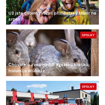
Už jste dětem vybrali příměstský tábor na
srpen?
SPOLKY
Chovatelé zvou na 66. výstavu králíků,
holubů a drůbeže
SPOLKY