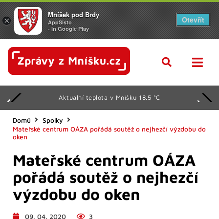
Mníšek pod Brdy
Otevřít
×
AppSisto
- In Google Play
Aktuální teplota v Mníšku 18.5 °C
Domů
Spolky
Mateřské centrum OÁZA pořádá soutěž o nejhezčí výzdobu do
oken
Mateřské centrum OÁZA
pořádá soutěž o nejhezčí
výzdobu do oken
09. 04. 2020
3