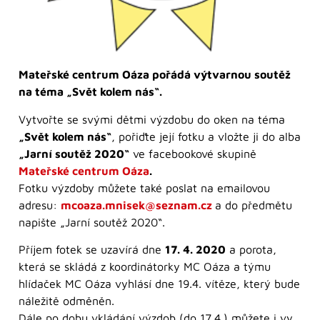
Mateřské centrum Oáza pořádá výtvarnou soutěž
na téma „Svět kolem nás“.
Vytvořte se svými dětmi výzdobu do oken na téma
„Svět kolem nás“
, pořiďte její fotku a vložte ji do alba
„Jarní soutěž 2020“
ve facebookové skupině
Mateřské centrum Oáza
.
Fotku výzdoby můžete také poslat na emailovou
adresu:
mcoaza.mnisek@seznam.cz
a do předmětu
napište „Jarní soutěž 2020“.
Příjem fotek se uzavírá dne
17. 4. 2020
a porota,
která se skládá z koordinátorky MC Oáza a týmu
hlídaček MC Oáza vyhlásí dne 19.4. vítěze, který bude
náležitě odměněn.
Dále po dobu vkládání výzdob (do 17.4.) můžete i vy