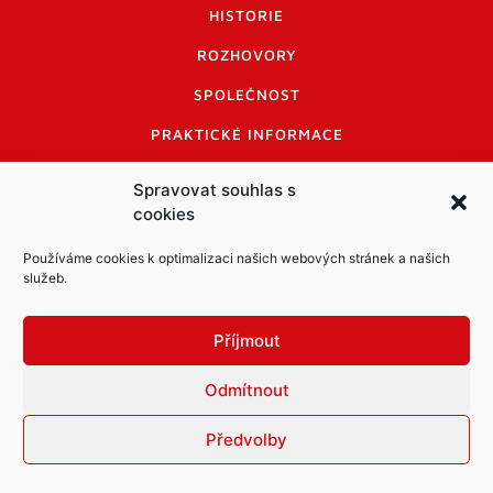
HISTORIE
ROZHOVORY
SPOLEČNOST
PRAKTICKÉ INFORMACE
CENÍK INZERCE
Spravovat souhlas s
cookies
INFORMACE A KODEX DISKUTUJÍCÍCH
LOGO A LOGO MANUÁL
Používáme cookies k optimalizaci našich webových stránek a našich
služeb.
Příjmout
Odmítnout
Informace o zpracování osobních údajů
PDF archiv Zpravodajů
Cookies
Předvolby
© Město Mníšek pod Brdy