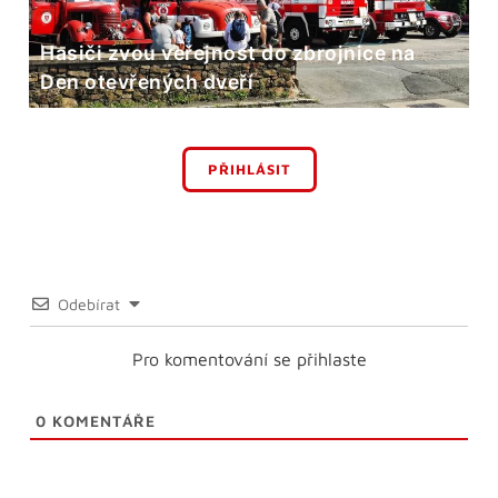
Hasiči zvou veřejnost do zbrojnice na
Den otevřených dveří
PŘIHLÁSIT
Odebírat
Pro komentování se přihlaste
0
KOMENTÁŘE