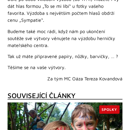
dát hlas formou „To se mi líbí“ u fotky vašeho
favorita. Výzdoba s největším počtem hlasů obdrží
cenu „Sympatie“.
Budeme také moc rádi, když nám po ukončení
soutěže své výtvory věnujete na výzdobu herničky
mateřského centra.
Tak už máte připravené papíry, nůžky, barvičky, … ?
Těšíme se na vaše výtvory.
Za tým MC Oáza Tereza Kovandová
SOUVISEJÍCÍ ČLÁNKY
SPOLKY