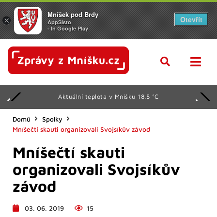
Mníšek pod Brdy
Otevřít
×
AppSisto
- In Google Play
Aktuální teplota v Mníšku 18.5 °C
Domů
Spolky
Mníšečtí skauti organizovali Svojsíkův závod
Mníšečtí skauti
organizovali Svojsíkův
závod
03. 06. 2019
15