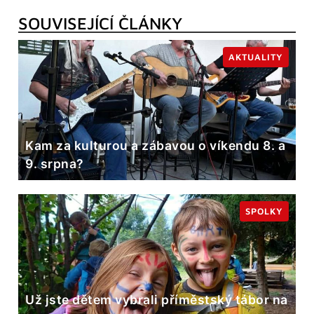
SOUVISEJÍCÍ ČLÁNKY
AKTUALITY
Kam za kulturou a zábavou o víkendu 8. a
9. srpna?
SPOLKY
Už jste dětem vybrali příměstský tábor na