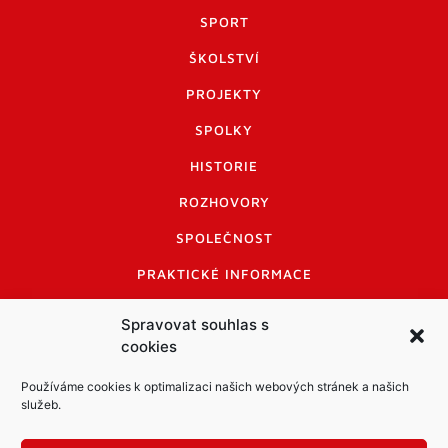
SPORT
ŠKOLSTVÍ
PROJEKTY
SPOLKY
HISTORIE
ROZHOVORY
SPOLEČNOST
PRAKTICKÉ INFORMACE
CENÍK INZERCE
Spravovat souhlas s
cookies
INFORMACE A KODEX DISKUTUJÍCÍCH
LOGO A LOGO MANUÁL
Používáme cookies k optimalizaci našich webových stránek a našich
služeb.