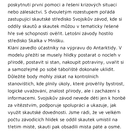
poskytnutí první pomoci a řešení krizových situací
nebo zálesáctví. S dvouletým rozestupem pořádá
zastupující skautské středisko Svojsíkův závod, kde si
oddíly skautů a skautek můžou v tematicky řešené
hře své schopnosti ověřit. Letošní závody hostilo
středisko Skalka v Mníšku.
Klání zavedlo účastníky na výpravu do Antarktidy. V
modelu přežití se musely hlídky postarat o nocleh v
přírodě, postavit si stan, nakoupit potraviny, uvařit si
a samozřejmě po sobě tábořiště dokonale uklidit.
Důležité body mohly získat na kontrolních
stanovištích, kde plnily úkoly, které prověřily bystrost,
logické uvažování, znalost přírody, ale i zacházení s
informacemi. Svojsíkův závod nevede děti jen k honbě
za vítězstvím, podporuje spolupráci a ukazuje, jak
využít skautské dovednosti. Jsme rádi, že ve velkém
počtu závodících hlídek se oddíl skautek umístil na
třetím místě, skauti pak obsadili místa páté a osmé.