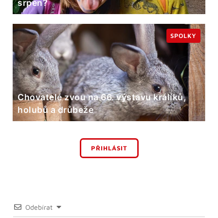
srpen?
SPOLKY
Chovatelé zvou na 66. výstavu králíků,
holubů a drůbeže
PŘIHLÁSIT
Odebírat