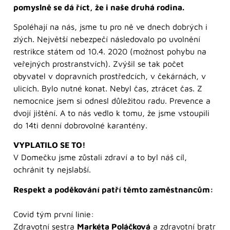
pomyslně se dá říct, že i naše druhá rodina.
Spoléhají na nás, jsme tu pro ně ve dnech dobrých i
zlých. Největší nebezpečí následovalo po uvolnění
restrikce státem od 10.4. 2020 (možnost pohybu na
veřejných prostranstvích). Zvýšil se tak počet
obyvatel v dopravních prostředcích, v čekárnách, v
ulicích. Bylo nutné konat. Nebyl čas, ztrácet čas. Z
nemocnice jsem si odnesl důležitou radu. Prevence a
dvojí jištění. A to nás vedlo k tomu, že jsme vstoupili
do 14ti denní dobrovolné karantény.
VYPLATILO SE TO!
V Domečku jsme zůstali zdraví a to byl náš cíl,
ochránit ty nejslabší.
Respekt a poděkování patří těmto zaměstnancům:
Covid tým první linie:
Zdravotní sestra
Markéta Poláčková
a zdravotní bratr