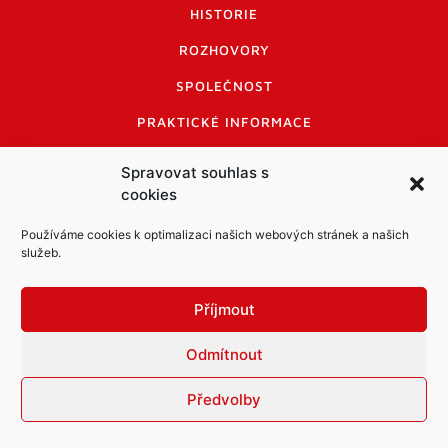
HISTORIE
ROZHOVORY
SPOLEČNOST
PRAKTICKÉ INFORMACE
CENÍK INZERCE
Spravovat souhlas s
cookies
INFORMACE A KODEX DISKUTUJÍCÍCH
LOGO A LOGO MANUÁL
Používáme cookies k optimalizaci našich webových stránek a našich
služeb.
Příjmout
Odmítnout
Informace o zpracování osobních údajů
PDF archiv Zpravodajů
Cookies
Předvolby
© Město Mníšek pod Brdy