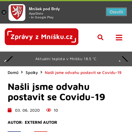
Mníšek pod Brdy
Otevřít
×
AppSisto
- In Google Play
Aktuální teplota v Mníšku 18.5 °C
Domů
Spolky
Našli jsme odvahu postavit se Covidu-19
Našli jsme odvahu
postavit se Covidu-19
03. 06. 2020
10
AUTOR:
EXTERNÍ AUTOR