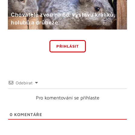
Chovatelé zvou na 66. výstavu králíků,
holubů a drůbeže
PŘIHLÁSIT
Odebírat
Pro komentování se přihlaste
0
KOMENTÁŘE