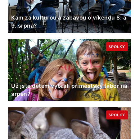
Kam za kulturou a zábavou o víkendu 8. a
9. srpna?
SPOLKY
Už jste dětem vybrali příměstský tábor na
srpen?
SPOLKY