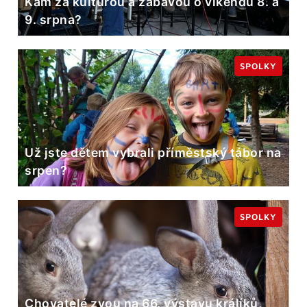
Kam za kulturou a zábavou o víkendu 8. a
9. srpna?
SPOLKY
Už jste dětem vybrali příměstský tábor na
srpen?
SPOLKY
Chovatelé zvou na 66. výstavu králíků,