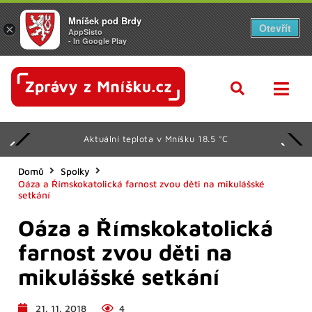
Mníšek pod Brdy
Otevřít
×
AppSisto
- In Google Play
Aktuální teplota v Mníšku 18.5 °C
Domů
Spolky
Oáza a Římskokatolická farnost zvou děti na mikulášské
setkání
Oáza a Římskokatolická
farnost zvou děti na
mikulášské setkání
21. 11. 2018
4