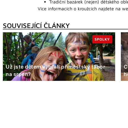
Tradiční bazárek (nejen) dětského ob
Více informacích o kroužcích najdete na 
SOUVISEJÍCÍ ČLÁNKY
SPOLKY
Už jste dětem vybrali příměstský tábor
C
na srpen?
h