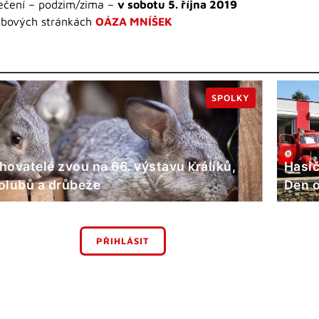
lečení – podzim/zima –
v sobotu 5. října 2019
webových stránkách
OÁZA MNÍŠEK
SPOLKY
hovatelé zvou na 66. výstavu králíků,
Hasič
olubů a drůbeže
Den o
PŘIHLÁSIT