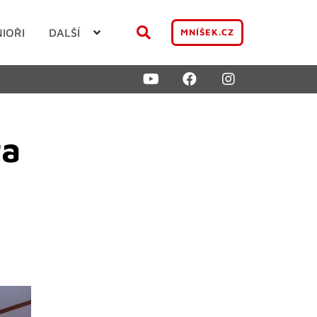
NIOŘI
DALŠÍ
MNÍŠEK.CZ
ra