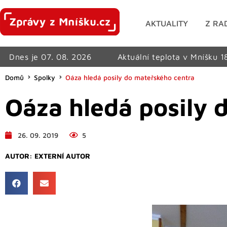
AKTUALITY
Z RA
Dnes je 07. 08. 2026
Aktuální teplota v Mníšku 1
Domů
Spolky
Oáza hledá posily do mateřského centra
Oáza hledá posily 
26. 09. 2019
5
AUTOR:
EXTERNÍ AUTOR