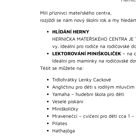
Milí příznivci mateřského centra,
rozjíždí se nám nový školní rok a my hledá
HLÍDÁNÍ HERNY
HERNIČKA MATEŘSKÉHO CENTRA JE TU ST
vy. Ideální pro rodiče na rodičovské d
LEKTOROVÁNÍ MINIŠKOLIČEK
– na c
Ideální pro maminky na rodičovské do
Těšit se můžete na:
Trdlohrátky Lenky Cackové
Angličtinu pro děti s rodilým mluvčí
Yamaha – hudební škola pro děti
Veselé pískání
Miniškoličky
Mravenečci – cvičení pro děti cca 1 –
Pilates
Hathajóga