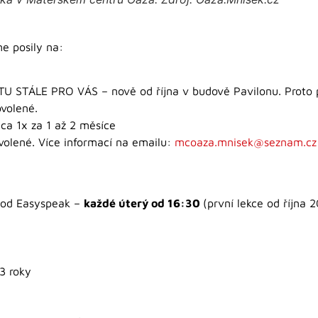
me posily na:
ÁLE PRO VÁS – nově od října v budově Pavilonu. Proto pro
ovolené.
ca 1x za 1 až 2 měsíce
volené. Více informací na emailu:
mcoaza.mnisek@seznam.cz
m od Easyspeak –
každé úterý od 16:30
(první lekce od října 
 3 roky