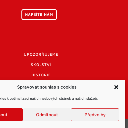
NAPIŠTE NÁM
UPOZORŇUJEME
ŠKOLSTVÍ
HISTORIE
PRAKTICKÉ INFORMACE
Spravovat souhlas s cookies
LOGO A LOGO MANUÁL
es k optimalizaci našich webových stránek a našich služeb.
mout
Odmítnout
Předvolby
obních údajů
Cookies