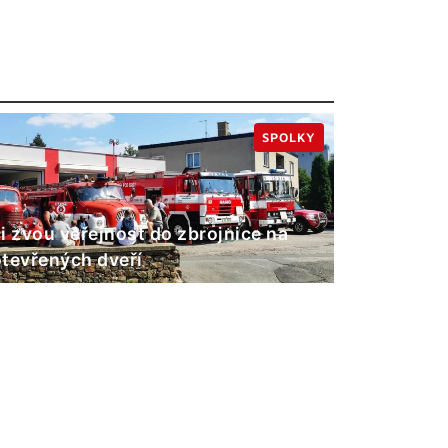
SPOLKY
i zvou veřejnost do zbrojnice na
tevřených dveří