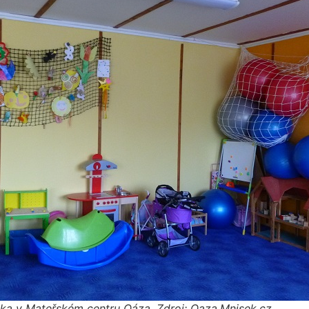
ka v Mateřském centru Oáza. Zdroj: Oaza.Mnisek.cz