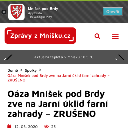
Mníšek pod Brdy
Otevřít
×
AppSisto
- In Google Play
Aktuální teplota v Mníšku 18.5 °C
Domů
Spolky
Oáza Mníšek pod Brdy zve na Jarní úklid farní zahrady –
ZRUŠENO
Oáza Mníšek pod Brdy
zve na Jarní úklid farní
zahrady – ZRUŠENO
12. 03. 2020
25