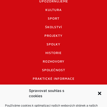
UPOZORŇUJEME
KULTURA
SPORT
ŠKOLSTVÍ
PROJEKTY
SPOLKY
HISTORIE
ROZHOVORY
SPOLEČNOST
PRAKTICKÉ INFORMACE
CENÍK INZERCE
Spravovat souhlas s
cookies
INFORMACE A KODEX DISKUTUJÍCÍCH
LOGO A LOGO MANUÁL
Používáme cookies k optimalizaci našich webových stránek a našich