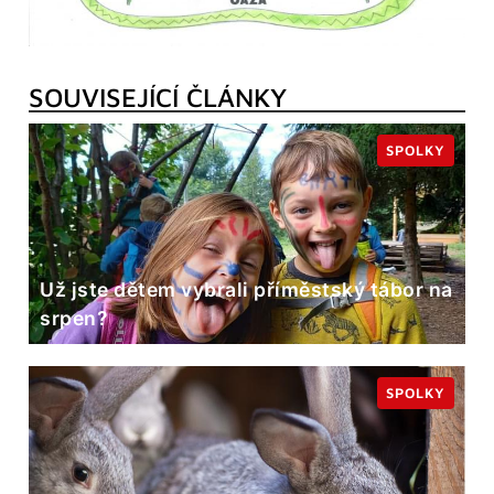
SOUVISEJÍCÍ ČLÁNKY
SPOLKY
Už jste dětem vybrali příměstský tábor na
srpen?
SPOLKY