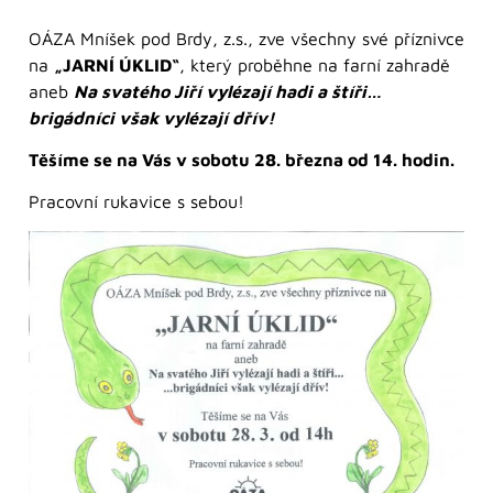
OÁZA Mníšek pod Brdy, z.s., zve všechny své příznivce
na
„JARNÍ ÚKLID“
, který proběhne na farní zahradě
aneb
Na svatého Jiří vylézají hadi a štíři…
brigádníci však vylézají dřív!
Těšíme se na Vás v sobotu 28. března od 14. hodin.
Pracovní rukavice s sebou!