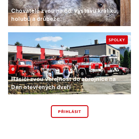
Chovatelé zvou na 66. výstavu králíků,
holubů a drůbeže
SPOLKY
Hasiči zvou veřejnost do zbrojnice na
Den otevřených dveří
PŘIHLÁSIT