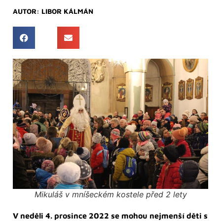
AUTOR:
LIBOR KÁLMÁN
Mikuláš v mníšeckém kostele před 2 lety
V neděli 4. prosince 2022 se mohou nejmenší děti s