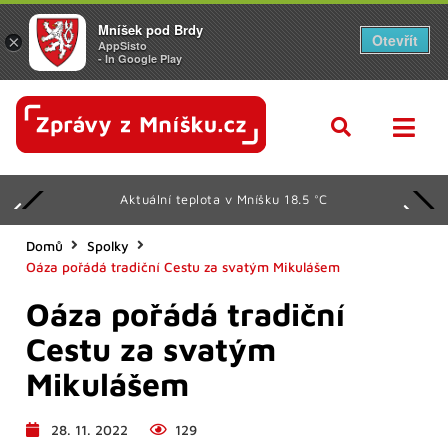
Mníšek pod Brdy
Otevřít
×
AppSisto
- In Google Play
 Mníšku 18.5 °C
Svátek má O
Domů
Spolky
Oáza pořádá tradiční Cestu za svatým Mikulášem
Oáza pořádá tradiční
Cestu za svatým
Mikulášem
28. 11. 2022
129