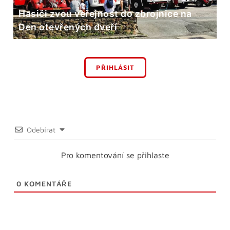
Hasiči zvou veřejnost do zbrojnice na
Den otevřených dveří
PŘIHLÁSIT
Odebírat
Pro komentování se přihlaste
0
KOMENTÁŘE