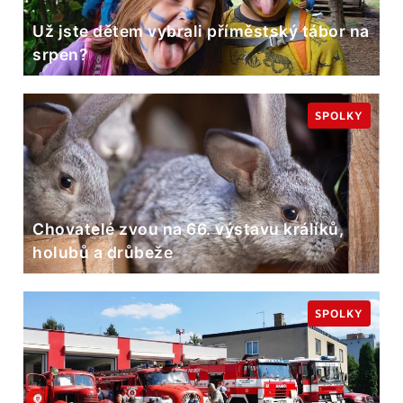
Už jste dětem vybrali příměstský tábor na
srpen?
SPOLKY
Chovatelé zvou na 66. výstavu králíků,
holubů a drůbeže
SPOLKY