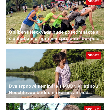
SPORT
Oblíbená Neckyáda bude posedmnácté a
s bohatším programem pro děti i dospělé
SPORT
Dva srpnové semináře s MUDr. Kristinou
Höschlovou budou na Farní zahradě
SPOLKY