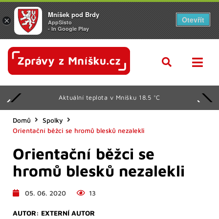
Mníšek pod Brdy
Otevřít
×
AppSisto
- In Google Play
Aktuální teplota v Mníšku 18.5 °C
Domů
Spolky
Orientační běžci se hromů blesků nezalekli
Orientační běžci se
hromů blesků nezalekli
05. 06. 2020
13
AUTOR:
EXTERNÍ AUTOR