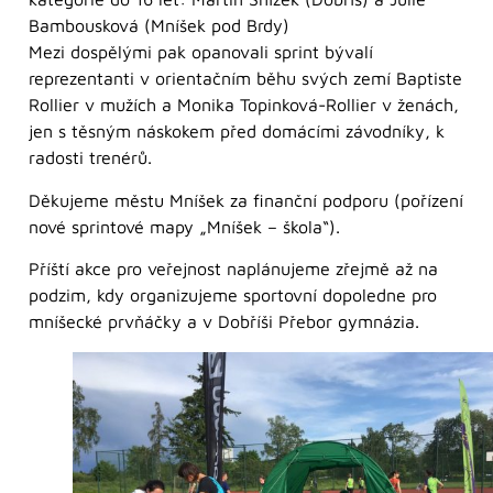
Bambousková (Mníšek pod Brdy)
Mezi dospělými pak opanovali sprint bývalí
reprezentanti v orientačním běhu svých zemí Baptiste
Rollier v mužích a Monika Topinková-Rollier v ženách,
jen s těsným náskokem před domácími závodníky, k
radosti trenérů.
Děkujeme městu Mníšek za finanční podporu (pořízení
nové sprintové mapy „Mníšek – škola“).
Příští akce pro veřejnost naplánujeme zřejmě až na
podzim, kdy organizujeme sportovní dopoledne pro
mníšecké prvňáčky a v Dobříši Přebor gymnázia.