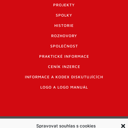
PROJEKTY
SPOLKY
HISTORIE
ROZHOVORY
SPOLEČNOST
PRAKTICKÉ INFORMACE
CENÍK INZERCE
INFORMACE A KODEX DISKUTUJÍCÍCH
LOGO A LOGO MANUÁL
Informace o zpracování osobních údajů
Spravovat souhlas s cookies