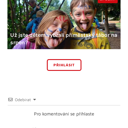
Už jste dětem vybrali příměstský tábor na
srpen?
PŘIHLÁSIT
Odebírat
Pro komentování se přihlaste