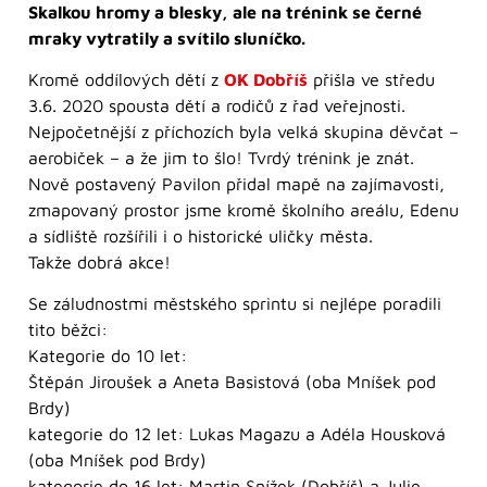
Skalkou hromy a blesky, ale na trénink se černé
mraky vytratily a svítilo sluníčko.
Kromě oddílových dětí z
OK Dobříš
přišla ve středu
3.6. 2020 spousta dětí a rodičů z řad veřejnosti.
Nejpočetnější z příchozích byla velká skupina děvčat –
aerobiček – a že jim to šlo! Tvrdý trénink je znát.
Nově postavený Pavilon přidal mapě na zajímavosti,
zmapovaný prostor jsme kromě školního areálu, Edenu
a sídliště rozšířili i o historické uličky města.
Takže dobrá akce!
Se záludnostmi městského sprintu si nejlépe poradili
tito běžci:
Kategorie do 10 let:
Štěpán Jiroušek a Aneta Basistová (oba Mníšek pod
Brdy)
kategorie do 12 let: Lukas Magazu a Adéla Housková
(oba Mníšek pod Brdy)
kategorie do 16 let: Martin Snížek (Dobříš) a Julie