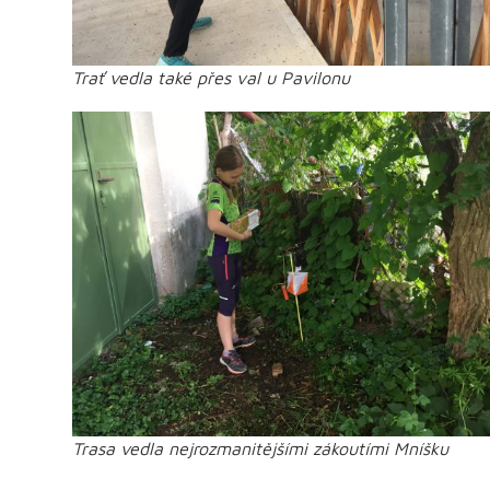
Trať vedla také přes val u Pavilonu
Trasa vedla nejrozmanitějšími zákoutími Mníšku