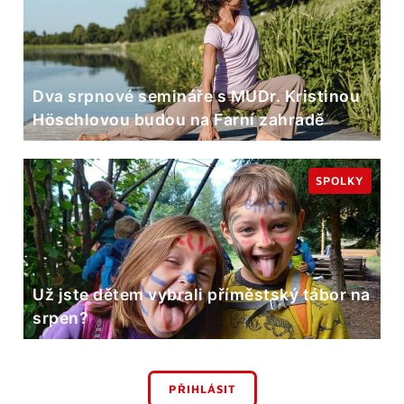
Dva srpnové semináře s MUDr. Kristinou
Höschlovou budou na Farní zahradě
SPOLKY
Už jste dětem vybrali příměstský tábor na
srpen?
PŘIHLÁSIT