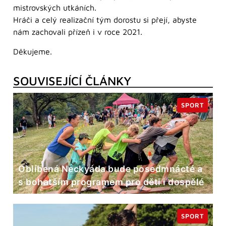
mistrovských utkáních.
Hráči a celý realizační tým dorostu si přejí, abyste
nám zachovali přízeň i v roce 2021.
Děkujeme.
SOUVISEJÍCÍ ČLÁNKY
SPORT
Oblíbená Neckyáda bude posedmnácté a
s bohatším programem pro děti i dospělé
SPORT