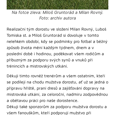
Na fotce zleva: Miloš Gruntorád a Milan Rovný.
Foto: archiv autora
Realizační tým dorostu ve složení Milan Rovný, Luboš
Tomiska st. a Miloš Gruntorád si dovoluje v tomto
nelehkém období, kdy se podmínky pro fotbal a běžný
způsob života mění každým týdnem, dnem a v
poslední době i hodinou, poděkovat všem rodičům a
příbuzným za podporu svých synů a vnuků při
trénincích a mistrovských utkání.
Děkuji tímto rovněž trenérům a všem ostatním, kteří
se podílejí na chodu mužstva dorostu, ať už se jedná o
přípravu hřiště, praní dresů a zajišťování dopravy na
mistrovská utkání, za celoroční, nadmíru zodpovědnou
a obětavou práci pro naše dorostence.
Děkuji také sponzorům za podporu mužstva dorostu a
všem fanouškům, kteří podporují mužstvo při