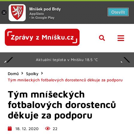
Mníšek pod Brdy
Otevřít
×
AppSisto
- In Google Play
Aktuální teplota v Mníšku 18.5 °C
Domů
Spolky
Tým mníšeckých fotbalových dorostenců děkuje za podporu
Tým mníšeckých
fotbalových dorostenců
děkuje za podporu
18. 12. 2020
22