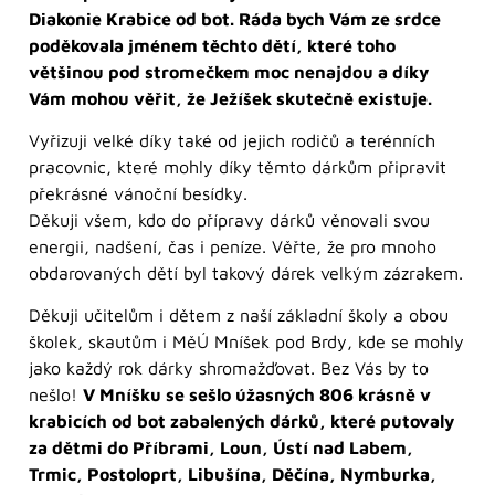
Diakonie Krabice od bot. Ráda bych Vám ze srdce
poděkovala jménem těchto dětí, které toho
většinou pod stromečkem moc nenajdou a díky
Vám mohou věřit, že Ježíšek skutečně existuje.
Vyřizuji velké díky také od jejich rodičů a terénních
pracovnic, které mohly díky těmto dárkům připravit
překrásné vánoční besídky.
Děkuji všem, kdo do přípravy dárků věnovali svou
energii, nadšení, čas i peníze. Věřte, že pro mnoho
obdarovaných dětí byl takový dárek velkým zázrakem.
Děkuji učitelům i dětem z naší základní školy a obou
školek, skautům i MěÚ Mníšek pod Brdy, kde se mohly
jako každý rok dárky shromažďovat. Bez Vás by to
nešlo!
V Mníšku se sešlo úžasných 806 krásně v
krabicích od bot zabalených dárků, které putovaly
za dětmi do Příbrami, Loun, Ústí nad Labem,
Trmic, Postoloprt, Libušína, Děčína, Nymburka,