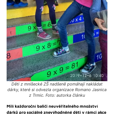
Děti z mníšecké ZŠ nadšeně pomáhají nakládat
dárky, které si odvezla organizace Romano Jasnica
z Trmic. Foto: autorka článku
Milí každoroční baliči neuvěřitelného množství
dárků pro sociálně znevýhodněné děti v rámci akce