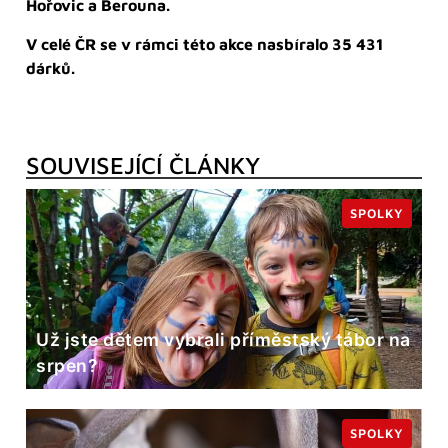
Hořovic a Berouna.
V celé ČR se v rámci této akce nasbíralo 35 431
dárků.
SOUVISEJÍCÍ ČLÁNKY
SPOLKY
Už jste dětem vybrali příměstský tábor na
srpen?
SPOLKY