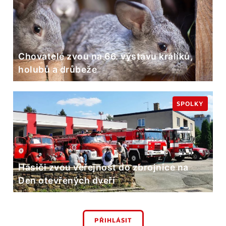
Chovatelé zvou na 66. výstavu králíků,
holubů a drůbeže
SPOLKY
Hasiči zvou veřejnost do zbrojnice na
Den otevřených dveří
PŘIHLÁSIT