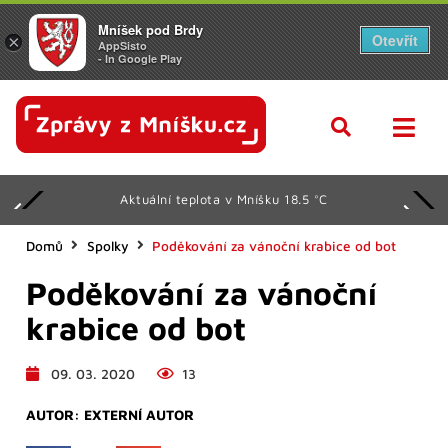
Mníšek pod Brdy
Otevřít
×
AppSisto
- In Google Play
Aktuální teplota v Mníšku 18.5 °C
Domů
Spolky
Poděkování za vánoční krabice od bot
Poděkování za vánoční
krabice od bot
09. 03. 2020
13
AUTOR:
EXTERNÍ AUTOR