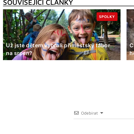
SOUVISEJÍCÍ ČLÁNKY
SPOLKY
Už jste dětem vybrali příměstský tábor
C
na srpen?
h
Odebírat