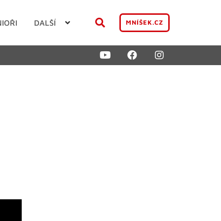
NIOŘI
DALŠÍ
MNÍŠEK.CZ