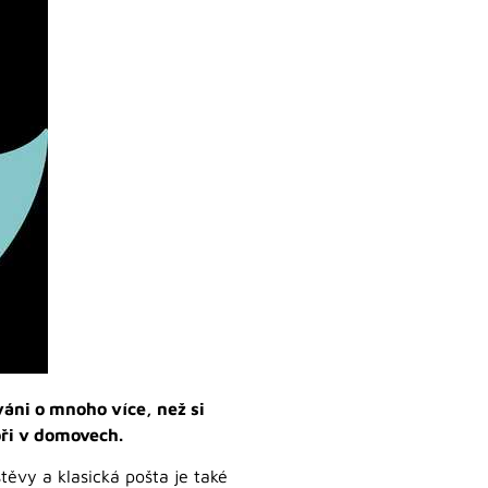
váni o mnoho více, než si
oři v domovech.
těvy a klasická pošta je také