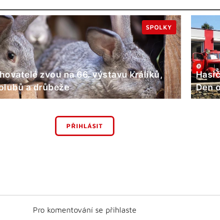
SPOLKY
hovatelé zvou na 66. výstavu králíků,
Hasič
olubů a drůbeže
Den o
PŘIHLÁSIT
Pro komentování se přihlaste