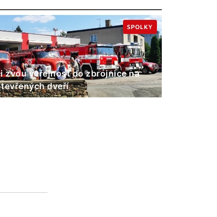
SPOLKY
i zvou veřejnost do zbrojnice na
tevřených dveří