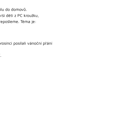
ilu do domovů.
rší děti z PC kroužku,
epošleme. Téma je:
sinci posílali vánoční přání
.