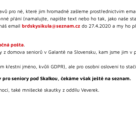
ravů pro ně, které jim hromadně zašleme prostřednictvím ema
nné přání (namalujte, napište text nebo ho tak, jako naše sta
 náš email
brdskysikula@seznam.cz
do 27.4.2020 a my ho př
očná pošta
.
 z domova seniorů v Galantě na Slovensku, kam jsme jim v pro
křestní jméno, kvůli GDPR), ale pro osobní oslovení to stačí
 pro seniory pod Skalkou, čekáme však ještě na seznam.
ánoci, také mníšecké skautky z oddílu Veverek.