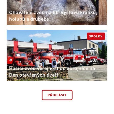
Chovatelé zvou na 66. výstavu králíků,
holubů a drůbeže
SPOLKY
Hasiči zvou veřejnost do zbrojnice na
Den otevřených dveří
PŘIHLÁSIT