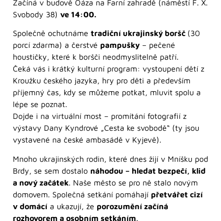
Začíná v budově Oáza na Farní zahradě (náměstí F. X.
Svobody 38)
ve 14:00.
Společně ochutnáme
tradiční ukrajinský boršč
(30
porcí zdarma) a čerstvé
pampušky
– pečené
houstičky, které k boršči neodmyslitelně patří.
Čeká vás i krátký kulturní program: vystoupení dětí z
Kroužku českého jazyka, hry pro děti a především
příjemný čas, kdy se můžeme potkat, mluvit spolu a
lépe se poznat.
Dojde i na virtuální most – promítání fotografií z
výstavy Dany Kyndrové „Cesta ke svobodě“ (ty jsou
vystavené na české ambasádě v Kyjevě).
Mnoho ukrajinských rodin, které dnes žijí v Mníšku pod
Brdy, se sem dostalo
náhodou – hledat bezpečí, klid
a nový začátek
. Naše město se pro ně stalo novým
domovem. Společná setkání pomáhají
přetvářet cizí
v domácí
a ukazují, že
porozumění začíná
rozhovorem a osobním setkáním
.