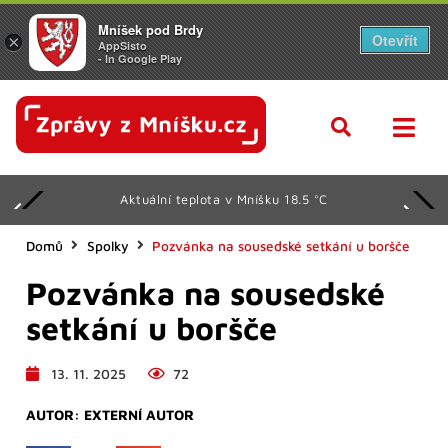
Mníšek pod Brdy
Otevřít
×
AppSisto
- In Google Play
Aktuální teplota v Mníšku 18.5 °C
Domů
Spolky
Pozvánka na sousedské setkání u boršče
Pozvánka na sousedské
setkání u boršče
13. 11. 2025
72
AUTOR:
EXTERNÍ AUTOR