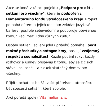
Akce se koná v rámci projektu
„Podpora pro děti,
setkání pro všechny“
, který je
podpořen z
Humanitárního fondu Středočeského kraje
. Projekt
pomáhá dětem a jejich rodinám zvládat jazykové
bariéry, posiluje sebevědomí a podporuje otevřenou
komunikaci mezi lidmi různých kultur.
Osobní setkání, sdílení jídel i příběhů pomáhají
bořit
možné předsudky a antagonismy
, posilují
vzájemný
respekt a sounáležitost
. Každé podání ruky, každý
rozhovor a úsměv přispívají k tomu, aby se z cizích
stávali sousedé – a z okolí skutečný domov pro
všechny.
Přijďte ochutnat boršč, zažít přátelskou atmosféru a
být součástí setkání, které spojuje.
Akci pořádá spolek
Vita melior, z. s.