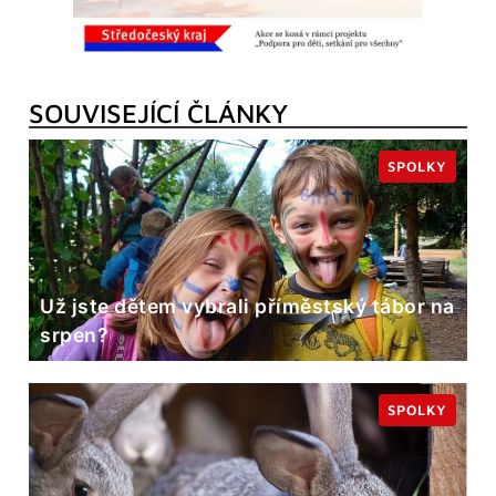
SOUVISEJÍCÍ ČLÁNKY
SPOLKY
Už jste dětem vybrali příměstský tábor na
srpen?
SPOLKY