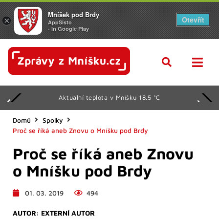
Mníšek pod Brdy
Otevřít
×
AppSisto
- In Google Play
Aktuální teplota v Mníšku 18.5 °C
Domů
Spolky
Proč se říká aneb Znovu o Mníšku pod Brdy
Proč se říká aneb Znovu
o Mníšku pod Brdy
01. 03. 2019
494
AUTOR:
EXTERNÍ AUTOR