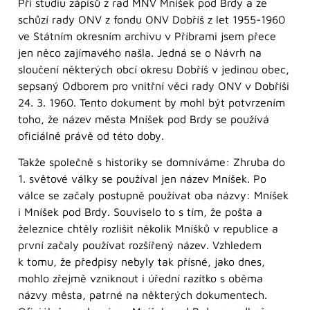
Při studiu zápisů z rad MNV Mníšek pod Brdy a ze
schůzí rady ONV z fondu ONV Dobříš z let 1955-1960
ve Státním okresním archivu v Příbrami jsem přece
jen něco zajímavého našla. Jedná se o Návrh na
sloučení některých obcí okresu Dobříš v jedinou obec,
sepsaný Odborem pro vnitřní věci rady ONV v Dobříši
24. 3. 1960. Tento dokument by mohl být potvrzením
toho, že název města Mníšek pod Brdy se používá
oficiálně právě od této doby.
Takže společně s historiky se domníváme: Zhruba do
1. světové války se používal jen název Mníšek. Po
válce se začaly postupně používat oba názvy: Mníšek
i Mníšek pod Brdy. Souviselo to s tím, že pošta a
železnice chtěly rozlišit několik Mníšků v republice a
první začaly používat rozšířený název. Vzhledem
k tomu, že předpisy nebyly tak přísné, jako dnes,
mohlo zřejmě vzniknout i úřední razítko s oběma
názvy města, patrné na některých dokumentech.