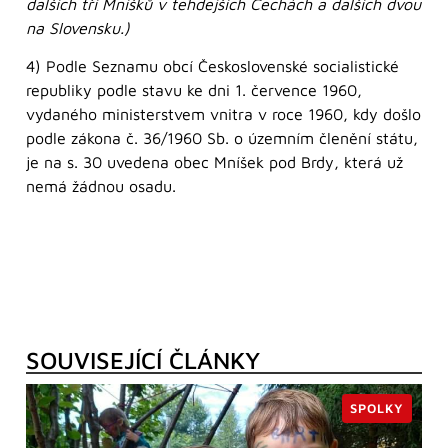
dalších tří Mníšků v tehdejších Čechách a dalších dvou
na Slovensku.)
4) Podle Seznamu obcí Československé socialistické
republiky podle stavu ke dni 1. července 1960,
vydaného ministerstvem vnitra v roce 1960, kdy došlo
podle zákona č. 36/1960 Sb. o územním členění státu,
je na s. 30 uvedena obec Mníšek pod Brdy, která už
nemá žádnou osadu.
SOUVISEJÍCÍ ČLÁNKY
SPOLKY