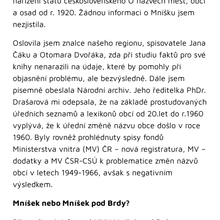
nařízeni státu československého O názvech měst, obcí
a osad od r. 1920. Žádnou informaci o Mníšku jsem
nezjistila.
Oslovila jsem znalce našeho regionu, spisovatele Jana
Čáku a Otomara Dvořáka, zda při studiu faktů pro své
knihy nenarazili na údaje, které by pomohly při
objasnění problému, ale bezvýsledně. Dále jsem
písemně obeslala Národní archiv. Jeho ředitelka PhDr.
Drašarová mi odepsala, že na základě prostudovaných
úředních seznamů a lexikonů obcí od 20.let do r.1960
vyplývá, že k úřední změně názvu obce došlo v roce
1960. Byly rovněž prohlédnuty spisy fondů
Ministerstva vnitra (MV) ČR – nová registratura, MV –
dodatky a MV ČSR-CSÚ k problematice změn názvů
obcí v letech 1949-1966, avšak s negativním
výsledkem.
Mníšek nebo Mníšek pod Brdy?