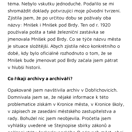
téma. Nebylo vskutku jednoduché. Podařilo se mi
shromáždit doklady potvrzující moje původní tvrzení.
Zjistila jsem, že po určitou dobu se požívaly oba
názvy: Mníšek i Mníšek pod Brdy. Ten od r. 1920
používala pošta a také železniční zastávka se
jmenovala Mníšek pod Brdy. Co se týče názvu města
je situace složitější. Abych zjistila něco konkrétního o
době, kdy bylo oficiálně rozhodnuto o tom, že se
Mníšek bude jmenovat pod Brdy začala jsem pátrat
v hlubší historii.
Co říkají archivy a archiváři?
Opakovaně jsem navštívila archiv v Dobřichovicích.
Domnívala jsem se, že nějaké informace k této
problematice získám v Kronice města, v Kronice školy,
v zápisech ze zasedání městského zastupitelstva a
rady. Bohužel nic jsem neobjevila. Pročetla jsem
vyhlášky uvedené ve Stejnopise sbírky zákonů a