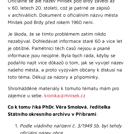
Oficiálně se ale název Mníšek pod Brdy zavedl až
v 60. letech 20. století, což je patrné ze zápisů
v archiváliích. Dokument o oficiálním názvu města
Mníšek pod Brdy před rokem 1960 není.
Je škoda, že se tímto problémem zatím nikdo
nezabýval. Dohledávat informace staré 60 a více let
je obtížné. Pamětníci těch časů nejsou a psané
informace jsou neúplné. Byla bych ráda, kdyby se
podařilo najít více důkazů o tom, jak se vyvíjel název
našeho města, a proto vyzývám občany k diskusi na
toto téma. Děkuji za názory a připomínky.
Shromážděné materiály k tomuto tématu mám pro
zájemce u sebe.
kronika@mnisek.cz
Co k tomu říká
PhDr. Věra Smolová, ředitelka
Státního okresního archivu v Příbrami
:
Podle vládního nařízení č. 3/1949 Sb. byl tehdy
oficiální název obce