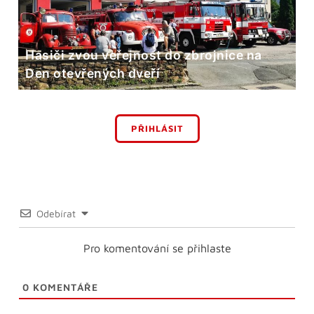
Hasiči zvou veřejnost do zbrojnice na
Den otevřených dveří
PŘIHLÁSIT
Odebírat
Pro komentování se přihlaste
0
KOMENTÁŘE