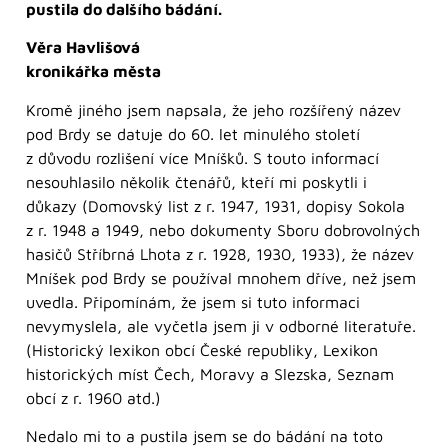
pustila do dalšího bádání.
Věra Havlišová
kronikářka města
Kromě jiného jsem napsala, že jeho rozšířený název
pod Brdy se datuje do 60. let minulého století
z důvodu rozlišení více Mníšků. S touto informací
nesouhlasilo několik čtenářů, kteří mi poskytli i
důkazy (Domovský list z r. 1947, 1931, dopisy Sokola
z r. 1948 a 1949, nebo dokumenty Sboru dobrovolných
hasičů Stříbrná Lhota z r. 1928, 1930, 1933), že název
Mníšek pod Brdy se používal mnohem dříve, než jsem
uvedla. Připomínám, že jsem si tuto informaci
nevymyslela, ale vyčetla jsem ji v odborné literatuře.
(Historický lexikon obcí České republiky, Lexikon
historických míst Čech, Moravy a Slezska, Seznam
obcí z r. 1960 atd.)
Nedalo mi to a pustila jsem se do bádání na toto