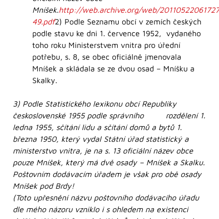
Mníšek.
http://web.archive.org/web/20110522061727/
49.pdf
2) Podle Seznamu obcí v zemích českých
podle stavu ke dni 1. července 1952, vydaného
toho roku Ministerstvem vnitra pro úřední
potřebu, s. 8, se obec oficiálně jmenovala
Mníšek a skládala se ze dvou osad – Mníšku a
Skalky.
3) Podle Statistického lexikonu obcí Republiky
československé 1955 podle správního rozdělení 1.
ledna 1955, sčítání lidu a sčítání domů a bytů 1.
března 1950, který vydal Státní úřad statistický a
ministerstvo vnitra, je na s. 13 oficiální název obce
pouze Mníšek, který má dvě osady – Mníšek a Skalku.
Poštovním dodávacím úřadem je však pro obě osady
Mníšek pod Brdy!
(Toto upřesnění názvu poštovního dodávacího úřadu
dle mého názoru vzniklo i s ohledem na existenci