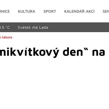
DNICE
KULTURA
SPORT
KALENDÁŘ AKCÍ
SE
8.5 °C
Svátek má Lada
m táboře
dmikvítkový den“ n