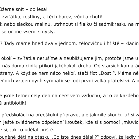
můžeme snít – do lesa!
vířátka, rostliny, a těch barev, vůní a chutí!
vík nebo sladkou malinu, utrhnout si fialku či sedmikrásku n
se se učíme všemi smysly.
u? Tady máme hned dva v jednom: tělocvičnu i hřiště – kladin
okolí – zvířátka nerušíme a neubližujeme jim, protože jsme 
 nás doma činila příkoří jakéhokoli druhu. Od starších kamará
hy. A když se nám něco nelíbí, stačí říct „Dost!“. Máme něko
tečních vzájemných sympatií se rodí první velká přátelství. A 
že jsme téměř celý den na čerstvém vzduchu, a to za každého
 antibiotik!
předškoláci na předškolní přípravu, ale jakmile skončí, už si
ím ještě zvládneme odpolední kroužek, kde si s pomocí „mluv
 si, jak to udělat příště.
ěné děti na otázku „Co jste dnes dělali?“ odpoví, že jedly 