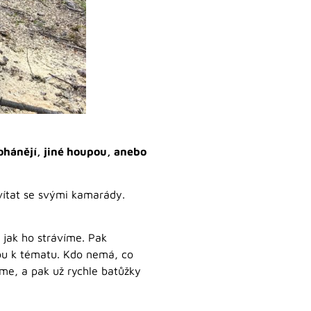
rohánějí, jiné houpou, anebo
řivítat se svými kamarády.
a jak ho strávíme. Pak
kou k tématu. Kdo nemá, co
eme, a pak už rychle batůžky