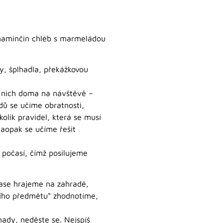
a maminčin chléb s marmeládou
y, šplhadla, překážkovou
u nich doma na návštěvě –
dů se učíme obratnosti,
lik pravidel, která se musí
naopak se učíme řešit
 počasí, čímž posilujeme
 zase hrajeme na zahradě,
ícího předmětu“ zhodnotíme,
hady, neděste se. Nejspíš