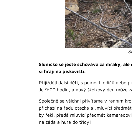
S
Sluníčko se ještě schovává za mraky, ale 
si hrají na pískovišti.
Přijíždějí další děti, s pomocí rodičů nebo 
Je 9:00 hodin, a nový školkový den může za
Společně se všichni přivítáme v ranním krou
přichází na řadu otázka a „mluvící předmět
by řekl, předá mluvící předmět kamarádovi 
na záda a hurá do třídy!