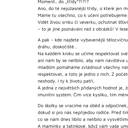
Moment.. do „třídy“?!?!?
Ano, do té nejúžasnější třídy, o které jen 
Máme tu všechno, co k učení potřebujeme: z
Vidět živou srnku či veverku, ochutnat šťo
– to je jiné poznávání než z obrázků! V le
A pak – kde najdete vybavenější tělocvičn
dráhu, doskočiště…
Na každém kroku se učíme respektovat své 
ani nám by se nelíbilo, aby nám návštěva u
mladším pomáháme zvládnout všechny nástra
respektovat, a toto je jedno z nich. Z počá
neshody. I ty k životu patří.
A jedna z největších přidaných hodnot je, 
imunitní systém. Čím více kyslíku, tím méně
Do školky se vracíme na oběd a odpočinek, 
dokud si pro nás nepřijedou rodiče. Před t
co se nám dnes líbilo a nelíbilo a vysvětlíme
A maminky a tatínkové, když vám vaše umoun