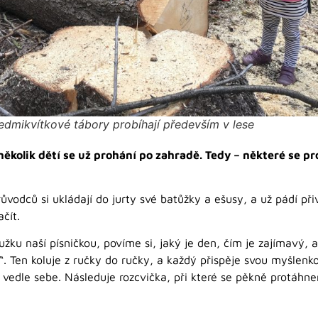
edmikvítkové tábory probíhají především v lese
několik dětí se už prohání po zahradě. Tedy – některé se p
průvodců si ukládají do jurty své batůžky a ešusy, a už pádí p
čít.
žku naší písničkou, povíme si, jaký je den, čím je zajímavý, 
“. Ten koluje z ručky do ručky, a každý přispěje svou myšlen
vedle sebe. Následuje rozcvička, při které se pěkně protáhn