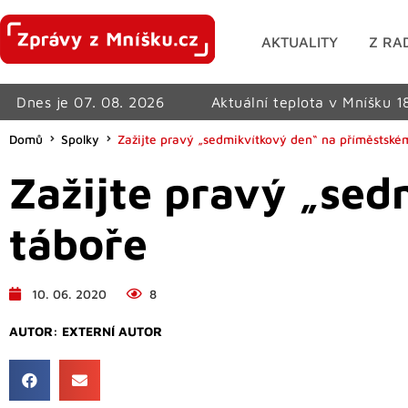
AKTUALITY
Z RA
Dnes je 07. 08. 2026
Aktuální teplota v Mníšku 1
Domů
Spolky
Zažijte pravý „sedmikvítkový den“ na příměstské
Zažijte pravý „se
táboře
10. 06. 2020
8
AUTOR:
EXTERNÍ AUTOR