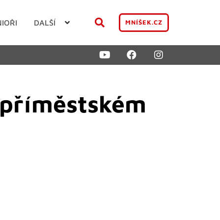
NIOŘI
DALŠÍ
MNÍŠEK.CZ
a příměstském