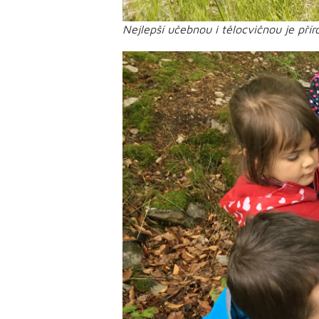
Nejlepší učebnou i tělocvičnou je přír