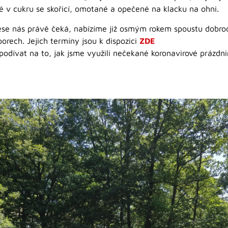
 v cukru se skořicí, omotané a opečené na klacku na ohni.
 lese nás právě čeká, nabízíme již osmým rokem spoustu dobro
orech. Jejich termíny jsou k dispozici
ZDE
podívat na to, jak jsme využili nečekané koronavirové prázdn