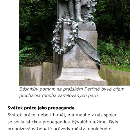
Básníkův pomník na pražském Petříně bývá cílem
procházek mnoha zamilovaných párů.
Svátek práce jako propaganda
Svátek práce. neboli 1. máj, má mnoho z nás spojen
se socialistickou propagandou bývalého režimu. Byly
organizovány bohaté průvody městy, doplněné o