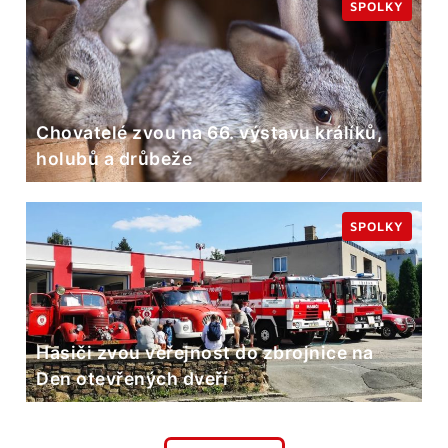
SPOLKY
Chovatelé zvou na 66. výstavu králíků,
holubů a drůbeže
SPOLKY
Hasiči zvou veřejnost do zbrojnice na
Den otevřených dveří