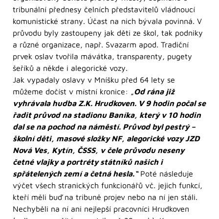
tribunální přednesy čelních představitelů vládnoucí
komunistické strany. Účast na nich bývala povinná. V
průvodu byly zastoupeny jak děti ze škol, tak podniky
a různé organizace, např. Svazarm apod. Tradiční
prvek oslav tvořila mávátka, transparenty, pugety
šeříků a někde i alegorické vozy.
Jak vypadaly oslavy v Mníšku před 64 lety se
můžeme dočíst v místní kronice: „
Od rána již
vyhrávala hudba Z.K. Hrudkoven. V 9 hodin počal se
řadit průvod na stadionu Baníka, který v 10 hodin
dal se na pochod na náměstí. Průvod byl pestrý –
školní děti, masové složky NF, alegorické vozy JZD
Nová Ves, Kytín, ČSSS, v čele průvodu neseny
četné vlajky a portréty státníků našich i
spřátelených zemí a četná hesla.“
Poté následuje
výčet všech stranických funkcionářů vč. jejich funkcí,
kteří měli buď na tribuně projev nebo na ní jen stáli.
Nechyběli na ní ani nejlepší pracovníci Hrudkoven