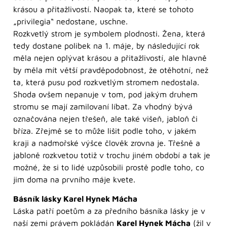
krásou a přitažlivostí. Naopak ta, které se tohoto
„privilegia“ nedostane, uschne.
Rozkvetlý strom je symbolem plodnosti. Žena, která
tedy dostane polibek na 1. máje, by následující rok
měla nejen oplývat krásou a přitažlivostí, ale hlavně
by měla mít větší pravděpodobnost, že otěhotní, než
ta, která pusu pod rozkvetlým stromem nedostala.
Shoda ovšem nepanuje v tom, pod jakým druhem
stromu se mají zamilovaní líbat. Za vhodný bývá
označována nejen třešeň, ale také višeň, jabloň či
bříza. Zřejmě se to může lišit podle toho, v jakém
kraji a nadmořské výšce člověk zrovna je. Třešně a
jabloně rozkvetou totiž v trochu jiném období a tak je
možné, že si to lidé uzpůsobili prostě podle toho, co
jim doma na prvního máje kvete.
Básník lásky Karel Hynek Mácha
Láska patří poetům a za předního básníka lásky je v
naší zemi právem pokládán
Karel Hynek Mácha
(žil v