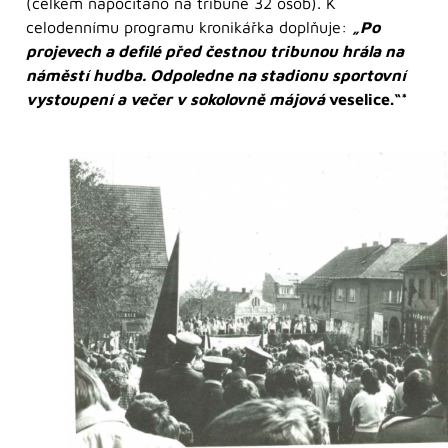
(celkem napočítáno na tribuně 32 osob). K
celodennímu programu kronikářka doplňuje:
„Po
projevech a defilé před čestnou tribunou hrála na
náměstí hudba. Odpoledne na stadionu sportovní
vystoupení a večer v sokolovně májová
veselice.“*