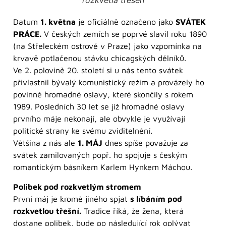
rozkvetlá třešeň
Datum
1. května
je oficiálně označeno jako
SVÁTEK
PRÁCE.
V českých zemích se poprvé slavil roku 1890
(na Střeleckém ostrově v Praze) jako vzpomínka na
krvavě potlačenou stávku chicagských dělníků.
Ve 2. polovině 20. století si u nás tento svátek
přivlastnil bývalý komunistický režim a provázely ho
povinné hromadné oslavy, které skončily s rokem
1989. Posledních 30 let se již hromadné oslavy
prvního máje nekonají, ale obvykle je využívají
politické strany ke svému zviditelnění.
Většina z nás ale
1. MÁJ
dnes spíše považuje za
svátek zamilovaných popř. ho spojuje s českým
romantickým básníkem Karlem Hynkem Máchou.
Polibek pod rozkvetlým stromem
První máj je kromě jiného spjat
s líbáním pod
rozkvetlou třešní.
Tradice říká, že žena, která
dostane polibek, bude po následující rok oplývat