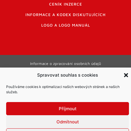
CENÍK INZERCE
INFORMACE A KODEX DISKUTUJÍCÍCH
LOGO A LOGO MANUÁL
Informace o zpracování osobních údajů
PDF archiv Zpravodajů
Cookies
Spravovat souhlas s cookies
© Město Mníšek pod Brdy
Používáme cookies k optimalizaci našich webových stránek a našich
služeb.
Příjmout
Odmítnout