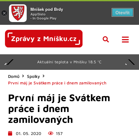
Mníšek pod Brdy
Otevřít
×
AppSisto
- In Google Play
Aktuální teplota v Mníšku 18.5 °C
Domů
Spolky
První máj je Svátkem práce i dnem zamilovaných
První máj je Svátkem
práce i dnem
zamilovaných
01. 05. 2020
157