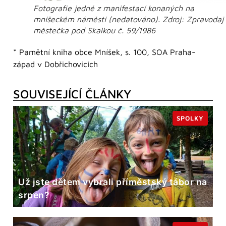
Fotografie jedné z manifestací konaných na
mníšeckém náměstí (nedatováno). Zdroj: Zpravodaj
městečka pod Skalkou č. 59/1986
* Pamětní kniha obce Mníšek, s. 100, SOA Praha-
západ v Dobřichovicích
SOUVISEJÍCÍ ČLÁNKY
SPOLKY
Už jste dětem vybrali příměstský tábor na
srpen?