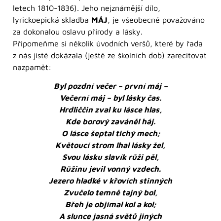
letech 1810-1836). Jeho nejznámější dílo,
lyrickoepická skladba
MÁJ
, je všeobecně považováno
za dokonalou oslavu přírody a lásky.
Připomeňme si několik úvodních veršů, které by řada
z nás jistě dokázala (ještě ze školních dob) zarecitovat
nazpamět:
Byl pozdní večer – první máj –
Večerní máj – byl lásky čas.
Hrdliččin zval ku lásce hlas,
Kde borový zaváněl háj.
O lásce šeptal tichý mech;
Květoucí strom lhal lásky žel,
Svou lásku slavík růži pěl,
Růžinu jevil vonný vzdech.
Jezero hladké v křovích stinných
Zvučelo temně tajný bol,
Břeh je objímal kol a kol;
A slunce jasná světů jiných