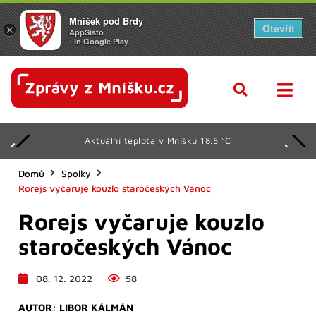
Mníšek pod Brdy
Otevřít
×
AppSisto
- In Google Play
Aktuální teplota v Mníšku 18.5 °C
Domů
Spolky
Rorejs vyčaruje kouzlo staročeských Vánoc
Rorejs vyčaruje kouzlo
staročeských Vánoc
08. 12. 2022
58
AUTOR:
LIBOR KÁLMÁN