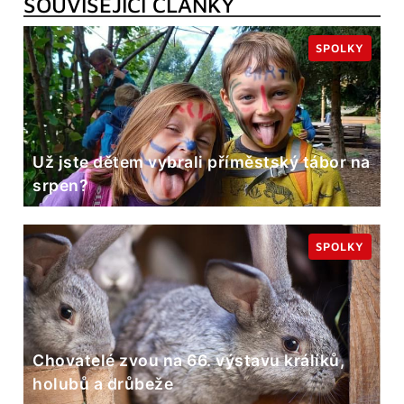
SOUVISEJÍCÍ ČLÁNKY
SPOLKY
Už jste dětem vybrali příměstský tábor na
srpen?
SPOLKY
Chovatelé zvou na 66. výstavu králíků,
holubů a drůbeže