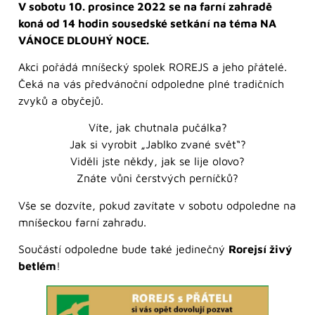
V sobotu 10. prosince 2022 se na farní zahradě
koná od 14 hodin sousedské setkání na téma NA
VÁNOCE DLOUHÝ NOCE.
Akci pořádá mníšecký spolek ROREJS a jeho přátelé.
Čeká na vás předvánoční odpoledne plné tradičních
zvyků a obyčejů.
Víte, jak chutnala pučálka?
Jak si vyrobit „Jablko zvané svět“?
Viděli jste někdy, jak se lije olovo?
Znáte vůni čerstvých perníčků?
Vše se dozvíte, pokud zavítate v sobotu odpoledne na
mníšeckou farní zahradu.
Součástí odpoledne bude také jedinečný
Rorejsí živý
betlém
!