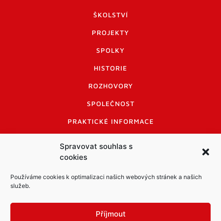
ŠKOLSTVÍ
PROJEKTY
SPOLKY
HISTORIE
ROZHOVORY
SPOLEČNOST
PRAKTICKÉ INFORMACE
CENÍK INZERCE
Spravovat souhlas s
cookies
INFORMACE A KODEX DISKUTUJÍCÍCH
LOGO A LOGO MANUÁL
Používáme cookies k optimalizaci našich webových stránek a našich
služeb.
Příjmout