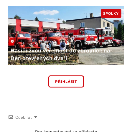
SPOLKY
Hasiči zvou veřejnost do zbrojnice na
Den otevřených dveří
PŘIHLÁSIT
Odebírat
Pro komentování se přihlaste