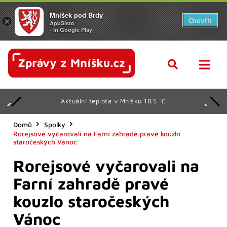
Mníšek pod Brdy
Otevřít
×
AppSisto
- In Google Play
Aktuální teplota v Mníšku 18.5 °C
Domů
Spolky
Rorejsové vyčarovali na Farní zahradě pravé kouzlo
staročeských Vánoc
Rorejsové vyčarovali na
Farní zahradě pravé
kouzlo staročeských
Vánoc