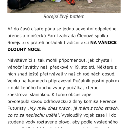
Rorejsí živý betlém
Až do časů císaře pána se jedno adventní odpoledne
přenesla mníšecká Farní zahrada Členové spolku
Rorejs tu s přáteli pořádali tradiční akci
NA VÁNOCE
DLOUHÝ NOCE
.
Návštěvníci si tak mohli připomenout, jak chystali
vánoční svátky naši předkové v 19. století. Některé z
nich snad ještě přetrvávají v našich rodinách dosud.
Venku na kamnech připravoval Pučálník postní pokrm
z naklíčeného hrachu zvaný pučálka, kterou
zpestřoval slaninkou. K tomu občas zapěl
prvorepublikovou odrhovačku z dílny komika Ference
Futuristy
„My měli dnes hrách, já mám z toho strach,
co to za neplechu udělá“.
Vysloužilý voják zase lil do
studené vody roztavené olovo, aby podle výsledného