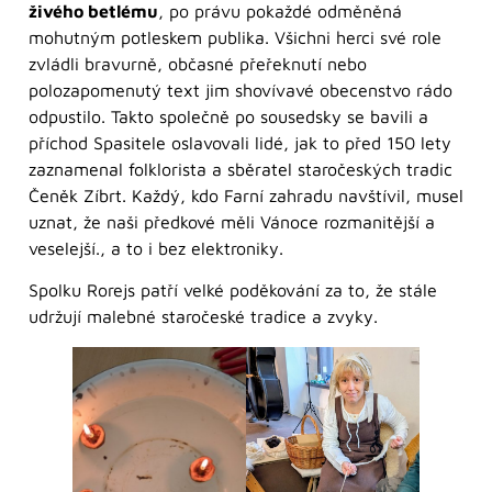
živého betlému
, po právu pokaždé odměněná
mohutným potleskem publika. Všichni herci své role
zvládli bravurně, občasné přeřeknutí nebo
polozapomenutý text jim shovívavé obecenstvo rádo
odpustilo. Takto společně po sousedsky se bavili a
příchod Spasitele oslavovali lidé, jak to před 150 lety
zaznamenal folklorista a sběratel staročeských tradic
Čeněk Zíbrt. Každý, kdo Farní zahradu navštívil, musel
uznat, že naši předkové měli Vánoce rozmanitější a
veselejší., a to i bez elektroniky.
Spolku Rorejs patří velké poděkování za to, že stále
udržují malebné staročeské tradice a zvyky.