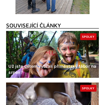
SOUVISEJÍCÍ ČLÁNKY
SPOLKY
Už jste dětem vybrali příměstský tábor na
srpen?
SPOLKY