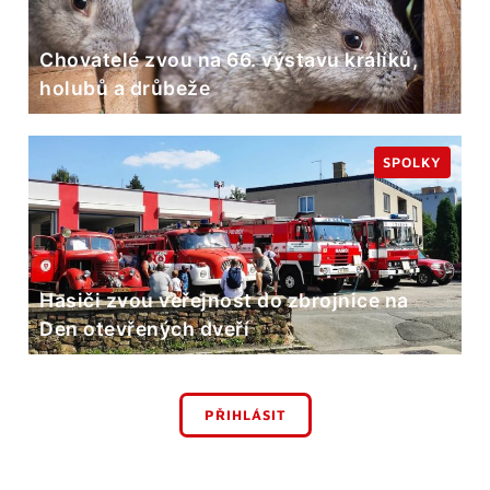
Chovatelé zvou na 66. výstavu králíků,
holubů a drůbeže
SPOLKY
Hasiči zvou veřejnost do zbrojnice na
Den otevřených dveří
PŘIHLÁSIT