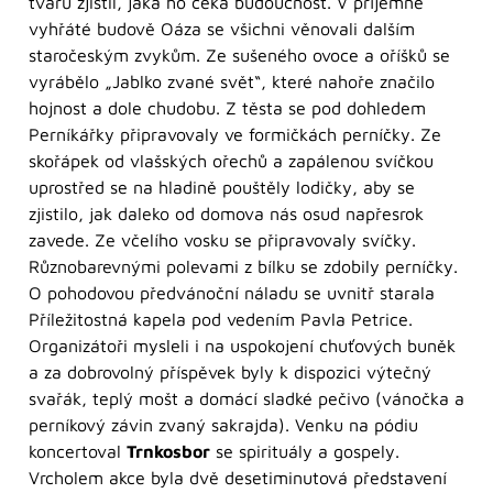
tvaru zjistil, jaká ho čeká budoucnost. V příjemně
vyhřáté budově Oáza se všichni věnovali dalším
staročeským zvykům. Ze sušeného ovoce a oříšků se
vyrábělo „Jablko zvané svět“, které nahoře značilo
hojnost a dole chudobu. Z těsta se pod dohledem
Perníkářky připravovaly ve formičkách perníčky. Ze
skořápek od vlašských ořechů a zapálenou svíčkou
uprostřed se na hladině pouštěly lodičky, aby se
zjistilo, jak daleko od domova nás osud napřesrok
zavede. Ze včelího vosku se připravovaly svíčky.
Různobarevnými polevami z bílku se zdobily perníčky.
O pohodovou předvánoční náladu se uvnitř starala
Příležitostná kapela pod vedením Pavla Petrice.
Organizátoři mysleli i na uspokojení chuťových buněk
a za dobrovolný příspěvek byly k dispozici výtečný
svařák, teplý mošt a domácí sladké pečivo (vánočka a
perníkový závin zvaný sakrajda). Venku na pódiu
koncertoval
Trnkosbor
se spirituály a gospely.
Vrcholem akce byla dvě desetiminutová představení