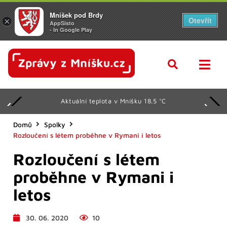
Mníšek pod Brdy
Otevřít
×
AppSisto
- In Google Play
Aktuální teplota v Mníšku 18.5 °C
Domů
Spolky
Rozloučení s létem proběhne v Rymani i letos
Rozloučení s létem
proběhne v Rymani i
letos
30. 06. 2020
10