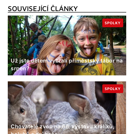
SOUVISEJÍCÍ ČLÁNKY
SPOLKY
Už jste dětem vybrali příměstský tábor na
srpen?
SPOLKY
Chovatelé zvou na 66. výstavu králíků,