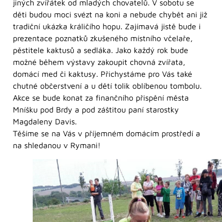
jiných zvířátek od mladých chovatelů. V sobotu se
děti budou moci svézt na koni a nebude chybět ani již
tradiční ukázka králičího hopu. Zajímavá jistě bude i
prezentace poznatků zkušeného místního včelaře,
pěstitele kaktusů a sedláka. Jako každý rok bude
možné během výstavy zakoupit chovná zvířata,
domácí med či kaktusy. Přichystáme pro Vás také
chutné občerstvení a u dětí tolik oblíbenou tombolu.
Akce se bude konat za finančního přispění města
Mníšku pod Brdy a pod záštitou paní starostky
Magdaleny Davis.
Těšíme se na Vás v příjemném domácím prostředí a
na shledanou v Rymani!