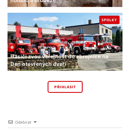
holubů a drůbeže
SPOLKY
Hasiči zvou veřejnost do zbrojnice na
Den otevřených dveří
PŘIHLÁSIT
Odebírat