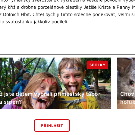
arý kříž a drobné porcelánové plastiky Ježíše Krista a Panny
z Dolních Hbit. Chtěl bych jí tímto srdečně poděkovat, velmi si
o svatostánku jakkoliv podíleli.
SPOLKY
ž jste dětem vybrali příměstský tábor
Chova
a srpen?
holub
PŘIHLÁSIT