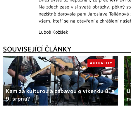
Na zdech zase visí svaté obrázky, pěkný st
nezištně darovala paní Jaroslava Taliánová 
všem, kteří se na otevření a zkrášlení našeh
Luboš Kožíšek
SOUVISEJÍCÍ ČLÁNKY
AKTUALITY
Kam za kulturou a zábavou o víkendu 8. a
U
9. srpna?
n