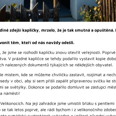
diné zdejší kapličky, mrzelo, že je tak smutná a opuštěná. 
onit těm, kteří od nás navždy odešli.
že jsme se rozhodli kapličku znovu otevřít veřejnosti. Poprvé 
tva. V prázdné kapličce se tehdy podařilo vystavit kopie dobo
ch nalezených dokumentů týkajících se někdejších obyvatel.
e místem, kde se můžeme chviličku zastavit, rozjímat a nech
sedy v obci, aby si sem přišli zapálit připravenou svíčku ke
cími se světýlky. Dokonce se podařilo domluvit se zástupci měs
na náměstí!
Velikonocích. Na její zahrádce jsme umístili břízku s pentlemi
o se tak letos poprvé, ale rádi bychom i z velikonočního zdobení
 tento rymáňský svatostánek vykraden a veškeré původní vyba