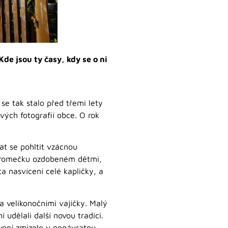
Kde jsou ty časy, kdy se o ni
se tak stalo před třemi lety
vých fotografií obce. O rok
at se pohltit vzácnou
 stromečku ozdobeném dětmi,
ta nasvícení celé kapličky, a
 a velikonočními vajíčky. Malý
 udělali další novou tradici.
vení zmizelo v nenávratnu.