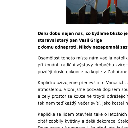
Delší dobu nejen nás, co bydlíme blízko je
starával starý pan Vasil Griga
z domu odnaproti. Nikdy nezapomněl zazv
Osamělost tohoto místa nám vadila natolik, 
při konání tradiční výstavy drobného zvířec
později došlo dokonce na kopie v Zahořane
Kapličku oživujeme především o Vánocích. J
atmosférou. Vloni jsme pozvali dopisem sou
a celý prostor se kouzelně třpytil odrážejí
tak nám teď každý večer svítí, jako kostel 
Kaplička se lidem otevřela také o letošních 
oltář zdobily květiny a další dekorace. Stal
Dnes byste už nepoznali, že před lety byl