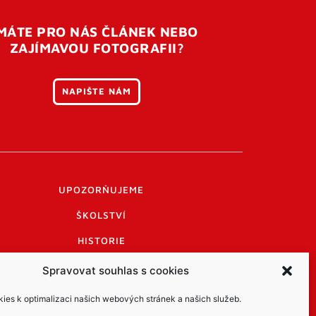
MÁTE PRO NÁS ČLÁNEK NEBO
ZAJÍMAVOU FOTOGRAFII?
NAPIŠTE NÁM
UPOZORŇUJEME
ŠKOLSTVÍ
HISTORIE
PRAKTICKÉ INFORMACE
Spravovat souhlas s cookies
LOGO A LOGO MANUÁL
es k optimalizaci našich webových stránek a našich služeb.