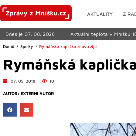
AKTUALITY
Z RA
Dnes je 07. 08. 2026
Aktuální teplota v Mníšku 1
Domů
Spolky
Rymáňská kaplička znovu žije
Rymáňská kaplička
07. 05. 2018
10
AUTOR:
EXTERNÍ AUTOR