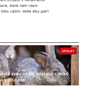
 Marie, které nám všem
 toho vážím. Velké díky patří
SPOLKY
telé zvou na 66. výstavu králíků,
ů a drůbeže