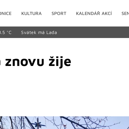
DNICE
KULTURA
SPORT
KALENDÁŘ AKCÍ
SE
8.5 °C
Svátek má Lada
 znovu žije