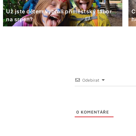
Už jste dětem vybrali příměstský tábor
C
na srpen?
h
Odebírat
0
KOMENTÁŘE