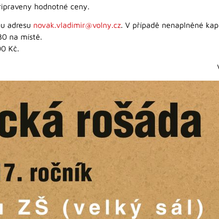
připraveny hodnotné ceny.
vou adresu
novak.vladimir@volny.cz
. V případě nenaplněné kapa
30 na místě.
00 Kč.