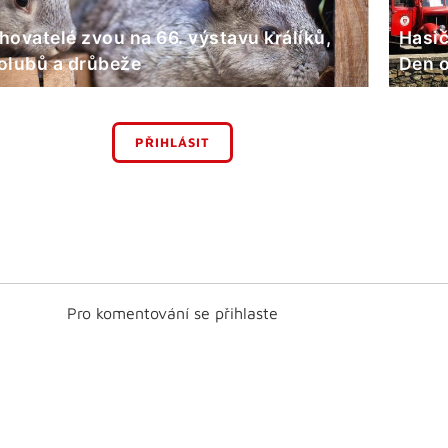
hovatelé zvou na 66. výstavu králíků,
Hasič
olubů a drůbeže
Den o
PŘIHLÁSIT
Pro komentování se přihlaste