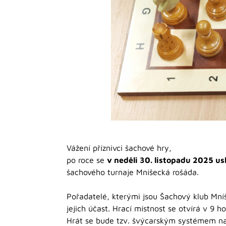
Vážení příznivci šachové hry,
po roce se
v neděli 30. listopadu 2025 u
šachového turnaje Mníšecká rošáda.
Pořadatelé, kterými jsou Šachový klub Mní
jejich účast. Hrací místnost se otvírá v 9 ho
Hrát se bude tzv. švýcarským systémem na 