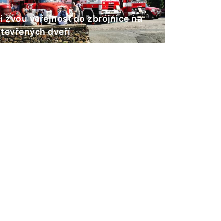
i zvou veřejnost do zbrojnice na
tevřených dveří