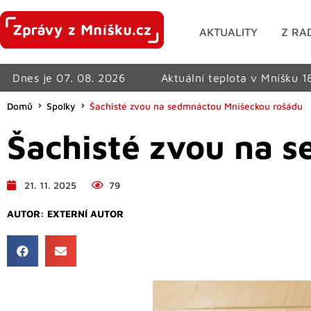
AKTUALITY
Z RA
Dnes je 07. 08. 2026
Aktuální teplota v Mníšku 1
Domů
Spolky
Šachisté zvou na sedmnáctou Mníšeckou rošádu
Šachisté zvou na 
21. 11. 2025
79
AUTOR:
EXTERNÍ AUTOR