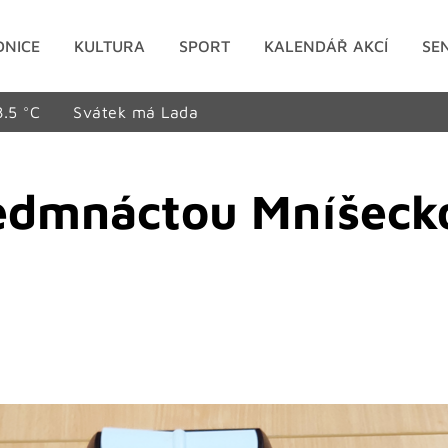
DNICE
KULTURA
SPORT
KALENDÁŘ AKCÍ
SE
8.5 °C
Svátek má Lada
sedmnáctou Mníšeck