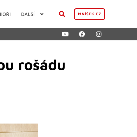
NIOŘI
DALŠÍ
MNÍŠEK.CZ
ou rošádu