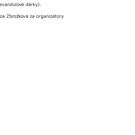
levandulové dárky).
eza Zbrožková za organizátory