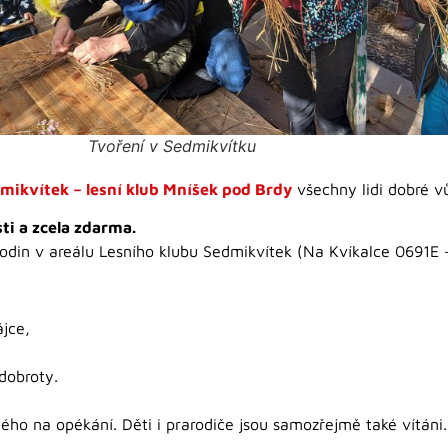
Tvoření v Sedmikvítku
mikvítek – lesní klub Mníšek pod Brdy
všechny lidi dobré v
ti a zcela zdarma.
din v areálu Lesního klubu Sedmikvítek (Na Kvíkalce 0691E – 
ájce,
dobroty.
ho na opékání. Děti i prarodiče jsou samozřejmě také vítáni.