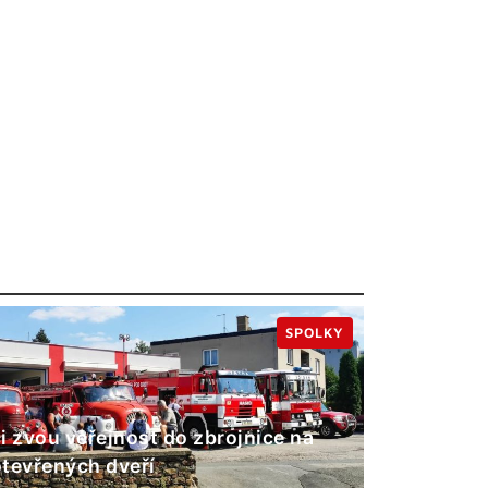
SPOLKY
i zvou veřejnost do zbrojnice na
tevřených dveří