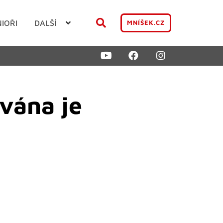
NIOŘI
DALŠÍ
MNÍŠEK.CZ
zvána je