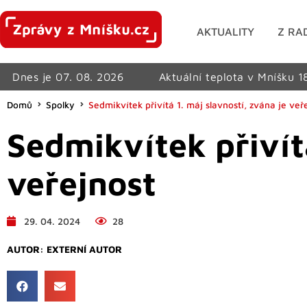
AKTUALITY
Z RA
Dnes je 07. 08. 2026
Aktuální teplota v Mníšku 1
Domů
Spolky
Sedmikvítek přivítá 1. máj slavností, zvána je veř
Sedmikvítek přivítá
veřejnost
29. 04. 2024
28
AUTOR:
EXTERNÍ AUTOR