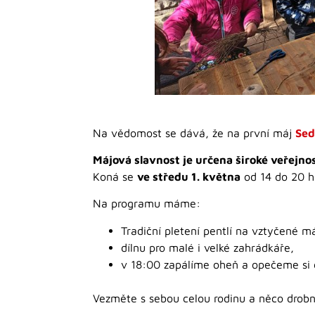
Na vědomost se dává, že na první máj
Sed
Májová slavnost je určena široké veřejnos
Koná se
ve středu 1. května
od 14 do 20 ho
Na programu máme:
Tradiční pletení pentlí na vztyčené m
dílnu pro malé i velké zahrádkáře,
v 18:00 zapálíme oheň a opečeme si 
Vezměte s sebou celou rodinu a něco drobné