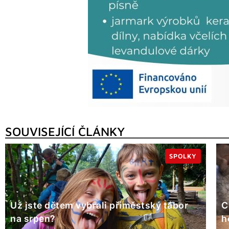
SOUVISEJÍCÍ ČLÁNKY
SPOLKY
Už jste dětem vybrali příměstský tábor
C
na srpen?
h