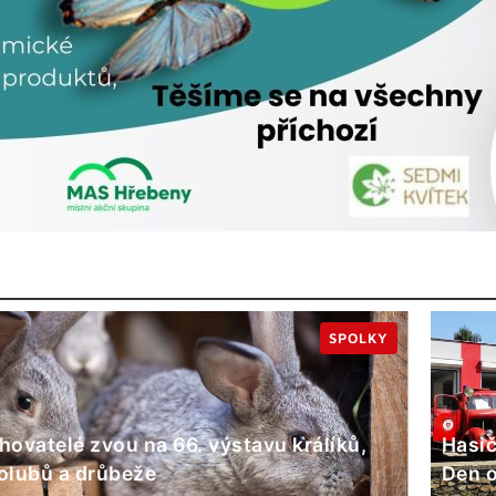
SPOLKY
hovatelé zvou na 66. výstavu králíků,
Hasič
olubů a drůbeže
Den o