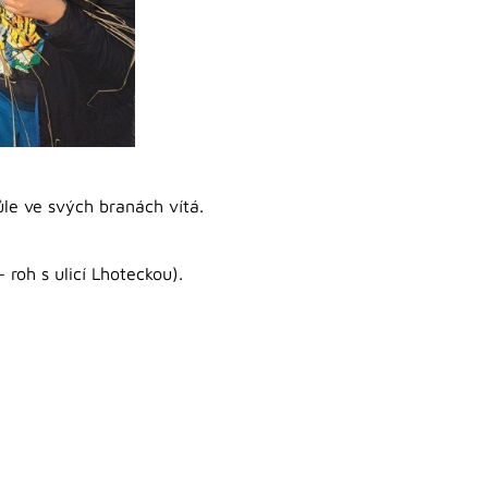
ůle ve svých branách vítá.
roh s ulicí Lhoteckou).