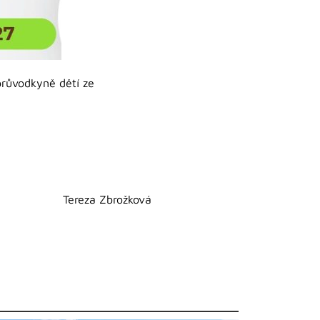
průvodkyně dětí ze
Tereza Zbrožková