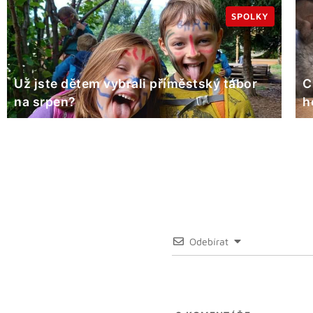
SPOLKY
Už jste dětem vybrali příměstský tábor
C
na srpen?
h
Odebírat