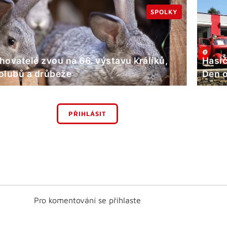
SPOLKY
hovatelé zvou na 66. výstavu králíků,
Hasič
olubů a drůbeže
Den o
PŘIHLÁSIT
Pro komentování se přihlaste