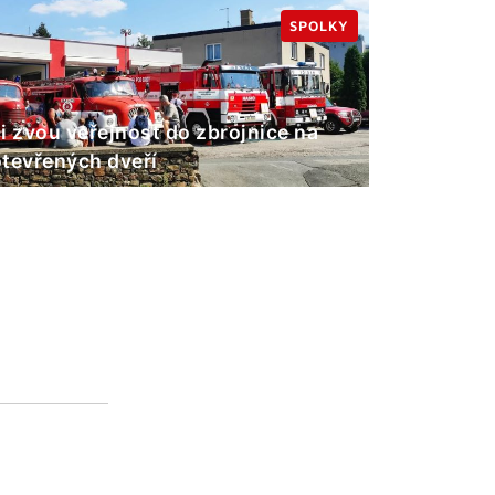
SPOLKY
i zvou veřejnost do zbrojnice na
tevřených dveří