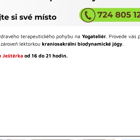
 zdravého terapeutického pohybu na
Yogateliér
. Provede vás 
e zároveň lektorkou
kraniosakrální biodynamické jógy
.
u Ještěrka
od 16 do 21 hodin.