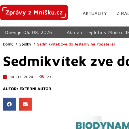
AKTUALITY
Z RA
Dnes je 06. 08. 2026
Aktuální teplota v Mníšku 1
Domů
Spolky
Sedmikvítek zve do Ještěrky na Yogateliér
Sedmikvítek zve do
14. 02. 2024
23
AUTOR:
EXTERNÍ AUTOR