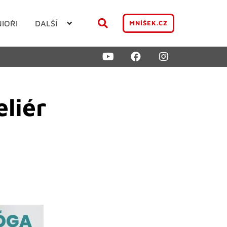
NIOŘI
DALŠÍ
MNÍŠEK.CZ
liér