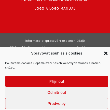
LOGO A LOGO MANUÁL
Informace o zpracování osobních údajů
PDF archiv Zpravodajů
Cookies
Spravovat souhlas s cookies
© Město Mníšek pod Brdy
Používáme cookies k optimalizaci našich webových stránek a našich
služeb.
Příjmout
Odmítnout
Předvolby