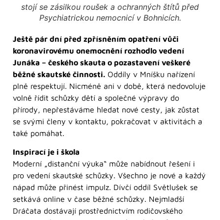
stojí se zásilkou roušek a ochranných štítů před
Psychiatrickou nemocnicí v Bohnicích.
Ještě pár dní před zpřísněním opatření vůči
koronavirovému onemocnění rozhodlo vedení
Junáka – českého skauta o pozastavení veškeré
běžné skautské činnosti.
Oddíly v Mníšku nařízení
plně respektují. Nicméně ani v době, která nedovoluje
volně řídit schůzky dětí a společné výpravy do
přírody, nepřestáváme hledat nové cesty, jak zůstat
se svými členy v kontaktu, pokračovat v aktivitách a
také pomáhat.
Inspirací je i škola
Moderní „distanční výuka“ může nabídnout řešení i
pro vedení skautské schůzky. Všechno je nové a každý
nápad může přinést impulz. Dívčí oddíl Světlušek se
setkává online v čase běžné schůzky. Nejmladší
Dráčata dostávají prostřednictvím rodičovského