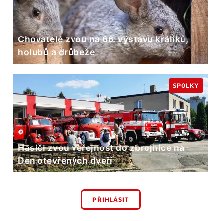
Chovatelé zvou na 66. výstavu králíků,
holubů a drůbeže
SPOLKY
Hasiči zvou veřejnost do zbrojnice na
Den otevřených dveří
PŘIHLÁSIT