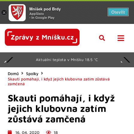
Mníšek pod Brdy
Otevřít
×
AppSisto
- In Google Play
Aktuální teplota v Mníšku 18.5 °C
Domů
Spolky
Skauti pomáhají, i když jejich klubovna zatím zůstává
zamčená
Skauti pomáhají, i když
jejich klubovna zatím
zůstává zamčená
16. 04. 2020
18