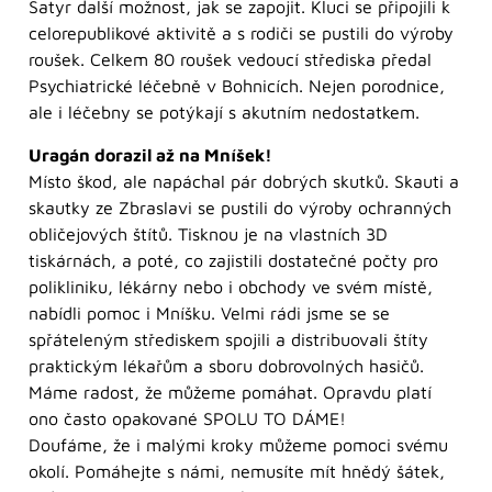
Satyr další možnost, jak se zapojit. Kluci se připojili k
celorepublikové aktivitě a s rodiči se pustili do výroby
roušek. Celkem 80 roušek vedoucí střediska předal
Psychiatrické léčebně v Bohnicích. Nejen porodnice,
ale i léčebny se potýkají s akutním nedostatkem.
Uragán dorazil až na Mníšek!
Místo škod, ale napáchal pár dobrých skutků. Skauti a
skautky ze Zbraslavi se pustili do výroby ochranných
obličejových štítů. Tisknou je na vlastních 3D
tiskárnách, a poté, co zajistili dostatečné počty pro
polikliniku, lékárny nebo i obchody ve svém místě,
nabídli pomoc i Mníšku. Velmi rádi jsme se se
spřáteleným střediskem spojili a distribuovali štíty
praktickým lékařům a sboru dobrovolných hasičů.
Máme radost, že můžeme pomáhat. Opravdu platí
ono často opakované SPOLU TO DÁME!
Doufáme, že i malými kroky můžeme pomoci svému
okolí. Pomáhejte s námi, nemusíte mít hnědý šátek,