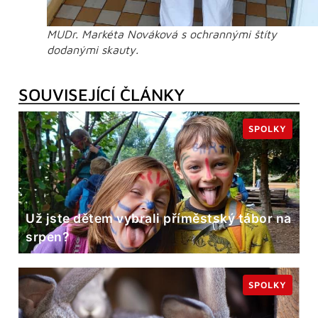
MUDr. Markéta Nováková s ochrannými štíty
dodanými skauty.
SOUVISEJÍCÍ ČLÁNKY
SPOLKY
Už jste dětem vybrali příměstský tábor na
srpen?
SPOLKY