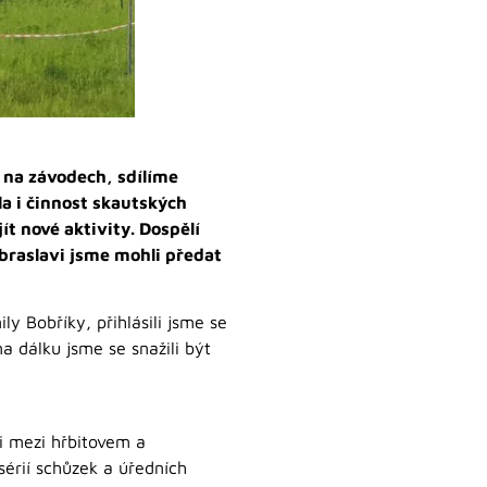
 na závodech, sdílíme
la i činnost skautských
ít nové aktivity. Dospělí
braslavi jsme mohli předat
ly Bobříky, přihlásili jsme se
a dálku jsme se snažili být
i mezi hřbitovem a
sérií schůzek a úředních