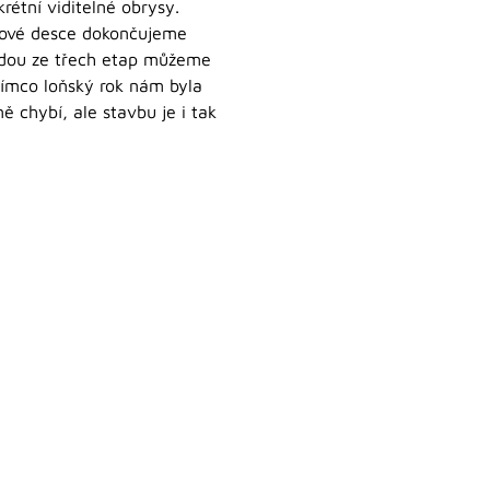
rétní viditelné obrysy.
adové desce dokončujeme
každou ze třech etap můžeme
tímco loňský rok nám byla
ě chybí, ale stavbu je i tak