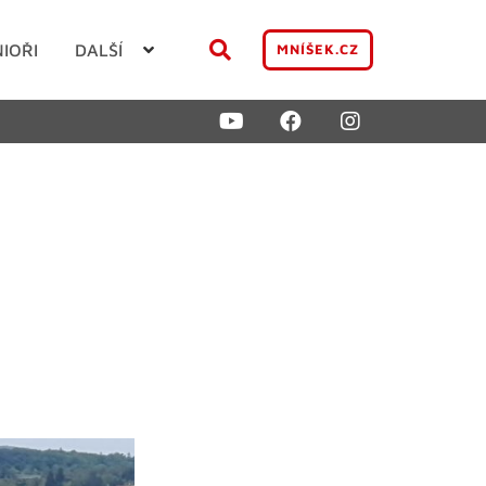
NIOŘI
DALŠÍ
MNÍŠEK.CZ