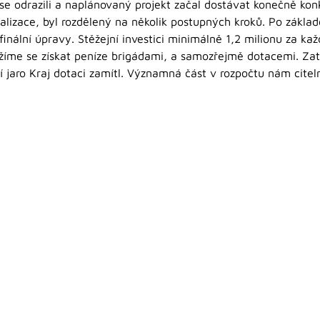
se odrazili a naplánovaný projekt začal dostávat konečně konk
ealizace, byl rozdělený na několik postupných kroků. Po zákl
finální úpravy. Stěžejní investici minimálně 1,2 milionu za 
nažíme se získat peníze brigádami, a samozřejmě dotacemi. Za
í jaro Kraj dotaci zamítl. Významná část v rozpočtu nám citeln