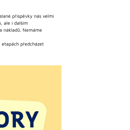
aslané příspěvky nás velmi
 ale i dalším
r a nákladů. Nemáme
h etapách předcházet