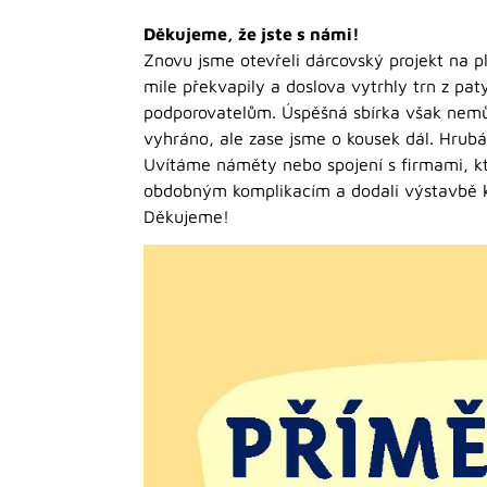
Děkujeme, že jste s námi!
Znovu jsme otevřeli dárcovský projekt na p
mile překvapily a doslova vytrhly trn z pa
podporovatelům. Úspěšná sbírka však nemů
vyhráno, ale zase jsme o kousek dál. Hrub
Uvítáme náměty nebo spojení s firmami, kt
obdobným komplikacím a dodali výstavbě kl
Děkujeme!