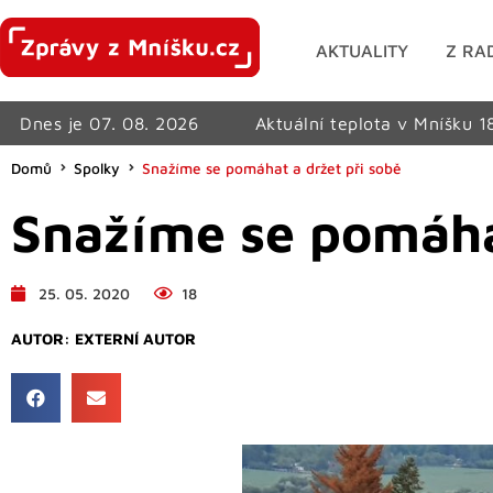
AKTUALITY
Z RA
Dnes je 07. 08. 2026
Aktuální teplota v Mníšku 1
Domů
Spolky
Snažíme se pomáhat a držet při sobě
Snažíme se pomáhat
25. 05. 2020
18
AUTOR:
EXTERNÍ AUTOR