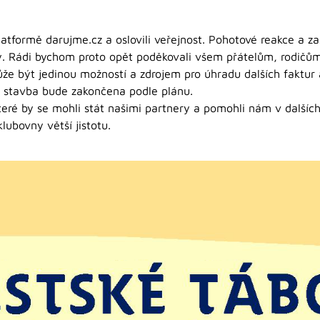
latformě darujme.cz a oslovili veřejnost. Pohotové reakce a z
ty. Rádi bychom proto opět poděkovali všem přátelům, rodičům,
že být jedinou možností a zdrojem pro úhradu dalších faktu
á stavba bude zakončena podle plánu.
eré by se mohli stát našimi partnery a pomohli nám v dalšíc
ubovny větší jistotu.