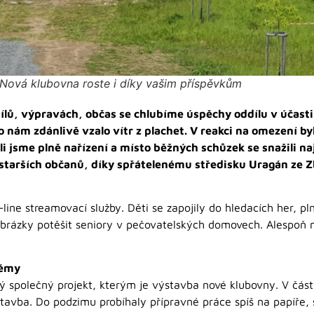
Nová klubovna roste i díky vašim příspěvkům
ílů, výpravách, občas se chlubíme úspěchy oddílu v účasti
ro nám zdánlivě vzalo vítr z plachet. V reakci na omezení by
i jsme plně nařízení a místo běžných schůzek se snažili naj
 starších občanů, díky spřátelenému středisku Uragán ze Z
ine streamovací služby. Děti se zapojily do hledacích her, plni
 obrázky potěšit seniory v pečovatelských domovech. Alespoň n
lémy
ý společný projekt, kterým je výstavba nové klubovny. V část
stavba. Do podzimu probíhaly přípravné práce spíš na papíře, 