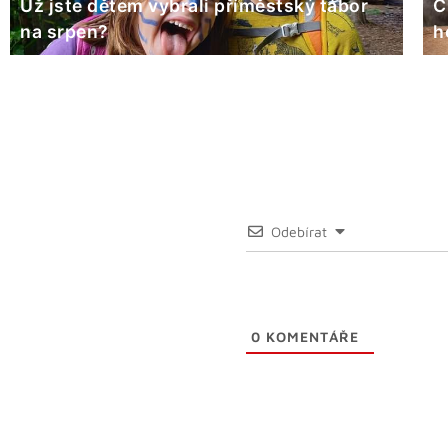
Už jste dětem vybrali příměstský tábor
C
na srpen?
h
Odebírat
0
KOMENTÁŘE