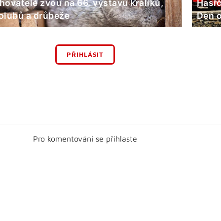
hovatelé zvou na 66. výstavu králíků,
Hasič
olubů a drůbeže
Den o
PŘIHLÁSIT
Pro komentování se přihlaste