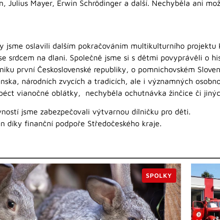
, Julius Mayer, Erwin Schrödinger a další. Nechyběla ani mož
ky jsme oslavili dalším pokračováním multikulturního projektu
 se srdcem na dlani. Společně jsme si s dětmi povyprávěli o hi
niku první Československé republiky, o pomnichovském Slove
venska, národních zvycích a tradicích, ale i významných osobn
péct vianočné oblátky, nechyběla ochutnávka žinčice či jiných
ostí jsme zabezpečovali výtvarnou dílničku pro děti.
án díky finanční podpoře Středočeského kraje.
SPOLKY