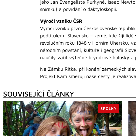
jako Jan Evangelista Purkyně, Isaac Newton
snímku) a povídání o daktyloskopii.
Výročí vzniku ČSR
Výročí vzniku první Československé republi
podtitulem: Slovensko – země, kde žijí lidé
revolučním roku 1848 v Horním Uhersku, vz
národním povstání, kultuře i geografii Slo
naučily vařit výtečné bryndzové halušky a 
Na Zámku Řitka, při konání zámeckých slavn
Projekt Kam směrují naše cesty je realizov
SOUVISEJÍCÍ ČLÁNKY
SPOLKY