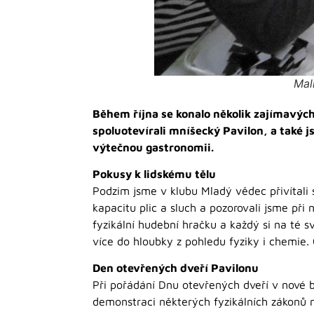
Mal
Během října se konalo několik zajímavých
spoluotevírali mníšecký Pavilon, a také js
výtečnou gastronomii.
Pokusy k lidskému tělu
Podzim jsme v klubu Mladý vědec přivítali 
kapacitu plic a sluch a pozorovali jsme při n
fyzikální hudební hračku a každý si na té s
více do hloubky z pohledu fyziky i chemie.
Den otevřených dveří Pavilonu
Při pořádání Dnu otevřených dveří v nové b
demonstraci některých fyzikálních zákonů ne