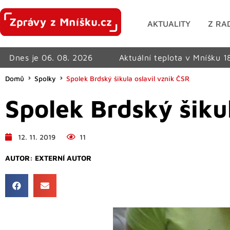
AKTUALITY
Z RA
Dnes je 06. 08. 2026
Aktuální teplota v Mníšku 1
Domů
Spolky
Spolek Brdský šikula oslavil vznik ČSR
Spolek Brdský šikul
12. 11. 2019
11
AUTOR:
EXTERNÍ AUTOR