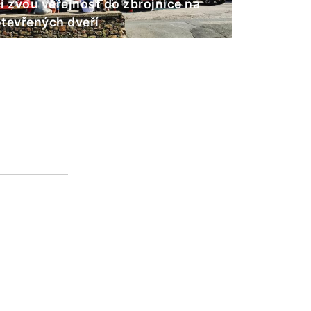
i zvou veřejnost do zbrojnice na
tevřených dveří