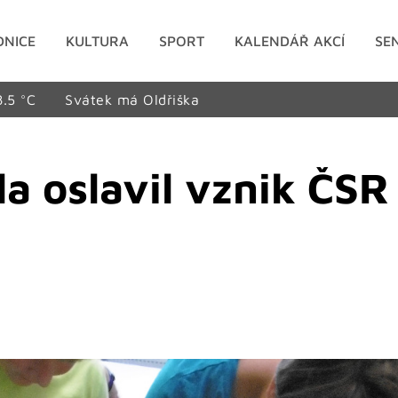
DNICE
KULTURA
SPORT
KALENDÁŘ AKCÍ
SE
8.5 °C
Svátek má Oldřiška
a oslavil vznik ČSR