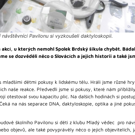
í návštěvníci Pavilonu si vyzkoušeli daktyloskopii.
 akcí, u kterých nemohl Spolek Brdský šikula chybět. Bádali
me se dozvěděli něco o Slovácích a jejich historii a také jsm
s mladšími dětmi pokusy k lidskému tělu. Hráli jsme různé h
ich naše reakce. Předvedli jsme si pokusy, které nám přiblížily
vojí otestoval svou kapacitu plic. Na dalších hodinách si pos
 Čeká na nás separace DNA, daktyloskopie, optika a jiné poku
udově školního Pavilonu si děti z klubu Mladý vědec pro návš
bo objevů, ale také povyprávěly něco o jejich objevitelích, j