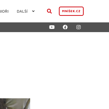
NIOŘI
DALŠÍ
MNÍŠEK.CZ