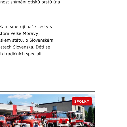
nost snímání otisků prstů (na
 Kam směrují naše cesty s
storii Velké Moravy,
nském státu, o Slovenském
ostech Slovenska. Děti se
 tradičních specialit.
SPOLKY