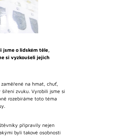
 jsme o lidském těle,
e si vyzkoušeli jejich
ry zaměřené na hmat, chuť,
 šíření zvuku. Vyrobili jsme si
tupně rozebíráme toto téma
sy.
těvníky připravily nejen
akými byli takové osobnosti