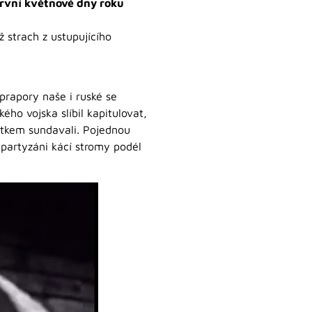
první květnové dny roku
 strach z ustupujícího
 prapory naše i ruské se
o vojska slíbil kapitulovat,
mutkem sundavali. Pojednou
 partyzáni kácí stromy podél