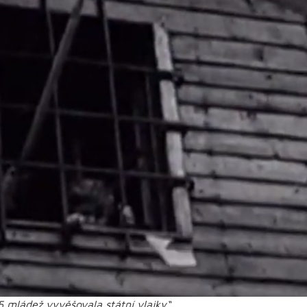
5 mládež vyvěšovala státní vlajky“