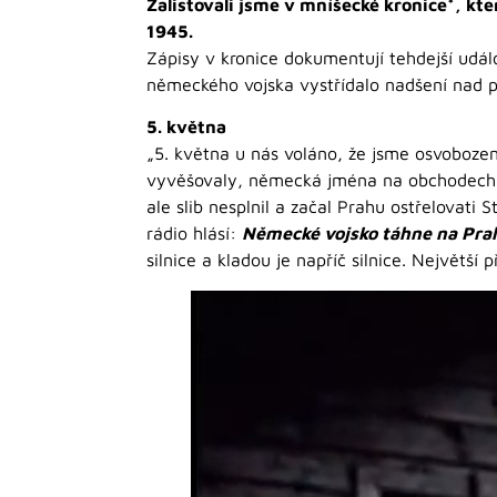
Zalistovali jsme v mníšecké kronice*, k
1945.
Zápisy v kronice dokumentují tehdejší událo
německého vojska vystřídalo nadšení nad 
5. května
„5. května u nás voláno, že jsme osvobozeni,
vyvěšovaly, německá jména na obchodech se
ale slib nesplnil a začal Prahu ostřelovati
rádio hlásí:
Německé vojsko táhne na Prah
silnice a kladou je napříč silnice. Největší