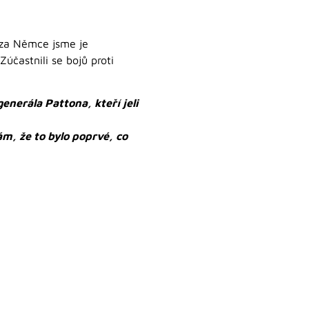
u za Němce jsme je
účastnili se bojů proti
enerála Pattona, kteří jeli
m, že to bylo poprvé, co