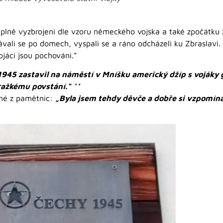
 úplně vyzbrojeni dle vzoru německého vojska a také zpočátk
vali se po domech, vyspali se a ráno odcházeli ku Zbraslavi. Z
jáci jsou pochováni.“
1945 zastavil na náměstí v Mníšku americký džíp s vojáky g
ažkému povstání.“
**
dné z pamětnic:
„Byla jsem tehdy děvče a dobře si vzpomíná