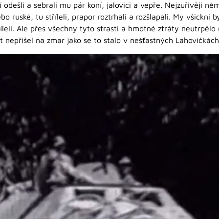
í odešli a sebrali mu pár koní, jalovici a vepře. Nejzuřivěji ně
ruské, tu stříleli, prapor roztrhali a rozšlapali. My všickni 
íleli. Ale přes všechny tyto strasti a hmotné ztráty neutrpěl
ot nepřišel na zmar jako se to stalo v nešťastných Lahovičkách