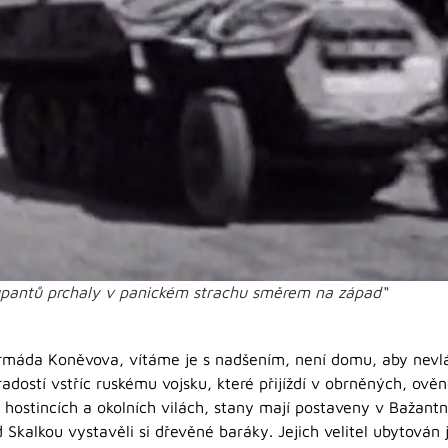
pantů prchaly v panickém strachu směrem na západ“
armáda Koněvova, vítáme je s nadšením, není domu, aby nevlá
radostí vstříc ruskému vojsku, které přijíždí v obrněných, ově
ostincích a okolních vilách, stany mají postaveny v Bažantnici
Skalkou vystavěli si dřevěné baráky. Jejich velitel ubytován 