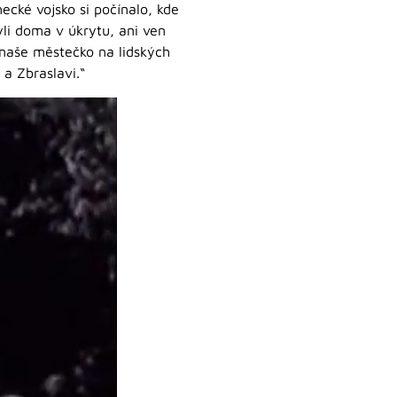
mecké vojsko si počínalo, kde
byli doma v úkrytu, ani ven
o naše městečko na lidských
 a Zbraslavi.“