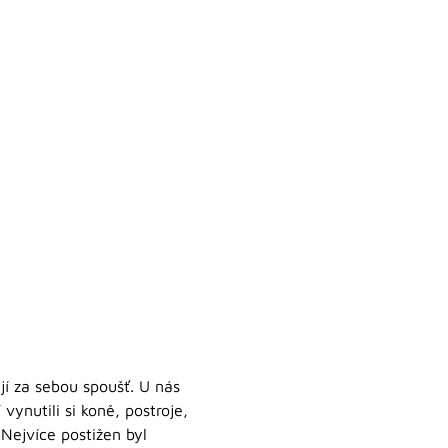
jí za sebou spoušť. U nás
vynutili si koně, postroje,
 Nejvíce postižen byl