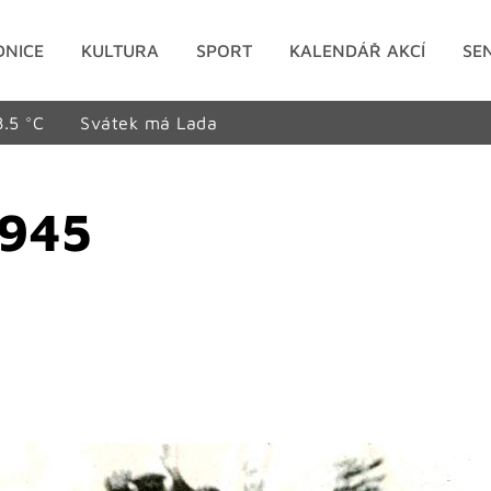
DNICE
KULTURA
SPORT
KALENDÁŘ AKCÍ
SE
8.5 °C
Svátek má Lada
1945