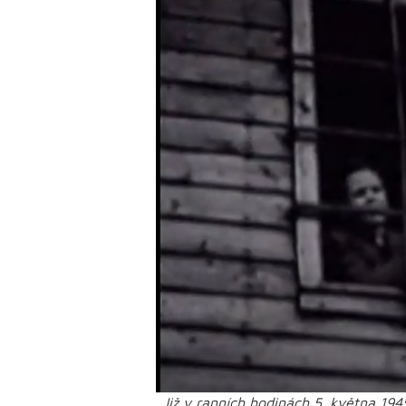
„Již v ranních hodinách 5. května 194