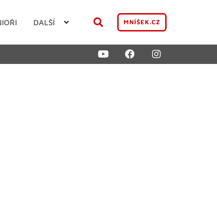
NIOŘI
DALŠÍ
MNÍŠEK.CZ