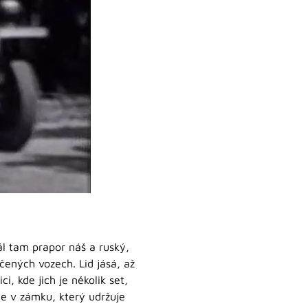
l tam prapor náš a ruský,
nčených vozech. Lid jásá, až
, kde jich je několik set,
je v zámku, který udržuje