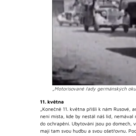
„Motorisované řady germánských oku
11. května
„Konečně 11. května přišli k nám Rusové, 
není místa, kde by nestál náš lid, nemával 
do ochrapění. Ubytováni jsou po domech, v h
mají tam svou hudbu a svou ošetřovnu. Pod 