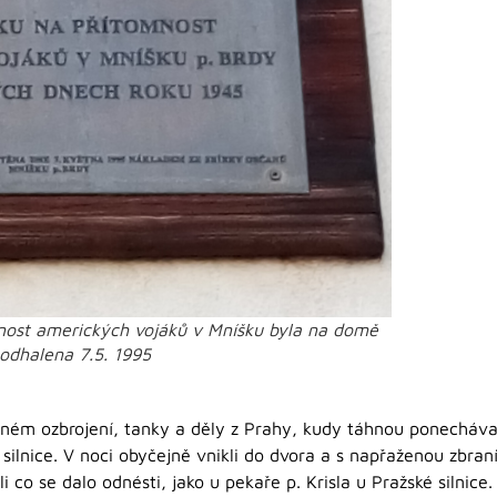
nost amerických vojáků v Mníšku byla na domě
 odhalena 7.5. 1995
plném ozbrojení, tanky a děly z Prahy, kudy táhnou ponecháva
ilnice. V noci obyčejně vnikli do dvora a s napřaženou zbraní 
i co se dalo odnésti, jako u pekaře p. Krisla u Pražské silnice.