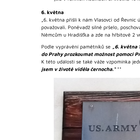
6. května
„6. května přišli k nám Vlasovci od Řevnic
považovali. Poněvadž silně pršelo, poschová
Němcům u Hradišťka a zde na hřbitově 2 vo
Podle vyprávění pamětníků se
„6. května 
do Prahy prozkoumat možnost pomoci Pr
K této události se také váže vzpomínka je
jsem v životě viděla černocha.“
**