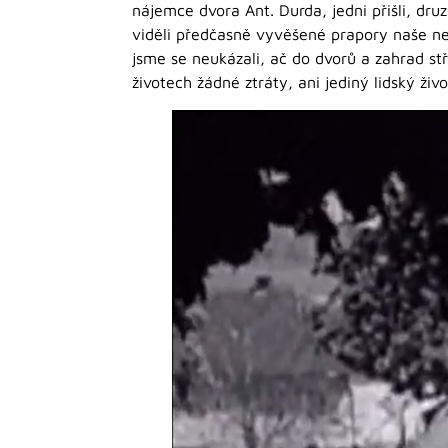
nájemce dvora Ant. Durda, jedni přišli, druz
viděli předčasně vyvěšené prapory naše nebo 
jsme se neukázali, ač do dvorů a zahrad stř
životech žádné ztráty, ani jediný lidský živ