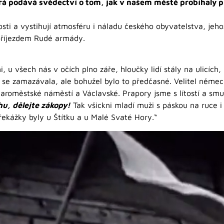
terá podává svědectví o tom, jak v našem městě probíhaly 
sti a vystihují atmosféru i náladu českého obyvatelstva, jehož
příjezdem Rudé armády.
 u všech nás v očích plno záře, hloučky lidí stály na ulicích,
 zamazávala, ale bohužel bylo to předčasné. Velitel německéh
 Staroměstské náměstí a Václavské. Prapory jsme s lítostí a s
u, dělejte zákopy!
Tak všickni mladí muži s páskou na ruce i
 překážky byly u Štítku a u Malé Svaté Hory.“