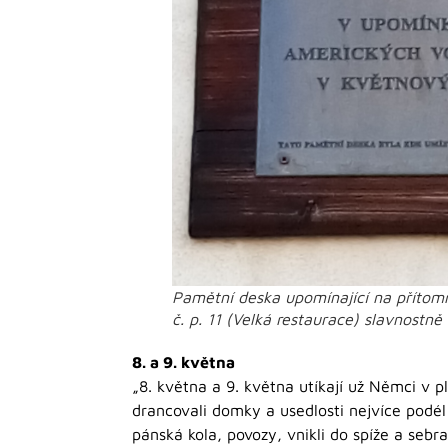
Pamětní deska upomínající na přítom
č. p. 11 (Velká restaurace) slavnostně
8. a 9. května
„8. května a 9. května utíkají už Němci v 
drancovali domky a usedlosti nejvíce podél s
pánská kola, povozy, vnikli do spíže a sebral