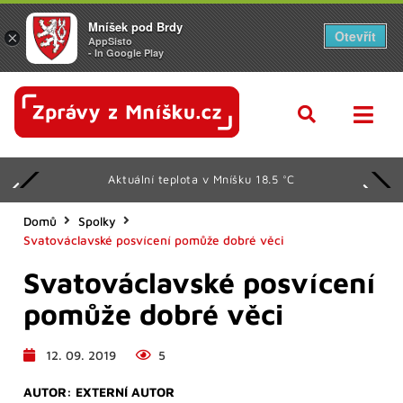
Mníšek pod Brdy
Otevřít
×
AppSisto
- In Google Play
Aktuální teplota v Mníšku 18.5 °C
Domů
Spolky
Svatováclavské posvícení pomůže dobré věci
Svatováclavské posvícení
pomůže dobré věci
12. 09. 2019
5
AUTOR:
EXTERNÍ AUTOR