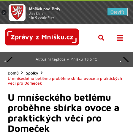
Mníšek pod Brdy
Otevřít
×
AppSisto
- In Google Play
Aktuální teplota v Mníšku 18.5 °C
Domů
Spolky
U mníšeckého betlému proběhne sbírka ovoce a praktických
věcí pro Domeček
U mníšeckého betlému
proběhne sbírka ovoce a
praktických věcí pro
Domeček