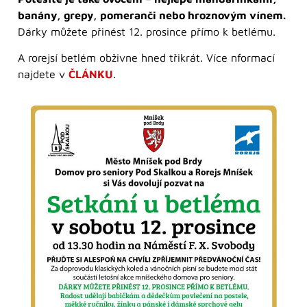
banány, grepy, pomeranči nebo hroznovým vínem.
Dárky můžete přinést 12. prosince přímo k betlému.
A rorejsí betlém obživne hned třikrát. Více nformací
najdete v
ČLÁNKU
.