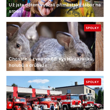
Už jste dětem vybrali příměstský tábor na
srpen?
SPOLKY
Chovatelé zvou na 66. výstavu králíků,
holubů a drůbeže
SPOLKY