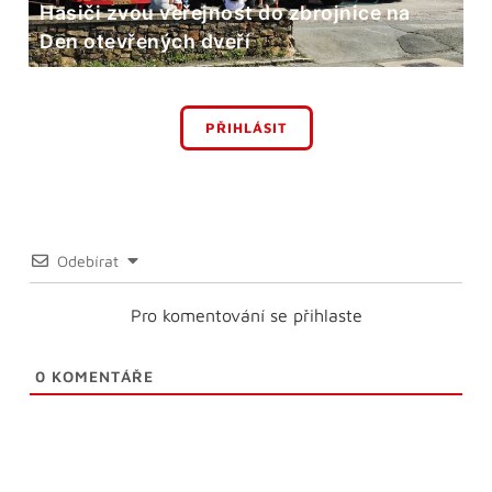
Hasiči zvou veřejnost do zbrojnice na
Den otevřených dveří
PŘIHLÁSIT
Odebírat
Pro komentování se přihlaste
0
KOMENTÁŘE