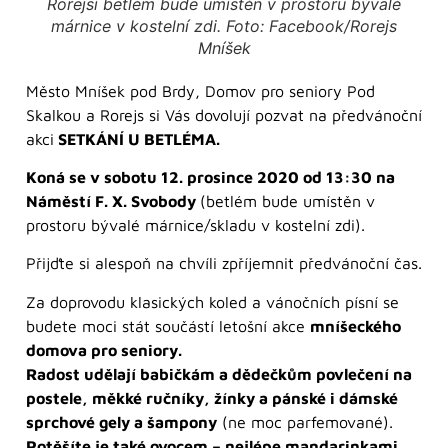
Rorejsí betlém bude umístěn v prostoru bývalé
márnice v kostelní zdi. Foto: Facebook/Rorejs
Mníšek
Město Mníšek pod Brdy, Domov pro seniory Pod
Skalkou a Rorejs si Vás dovolují pozvat na předvánoční
akci
SETKÁNÍ U BETLÉMA.
Koná se v sobotu 12. prosince 2020 od 13:30 na
Náměstí F. X. Svobody
(betlém bude umístěn v
prostoru bývalé márnice/skladu v kostelní zdi).
Přijďte si alespoň na chvíli zpříjemnit předvánoční čas.
Za doprovodu klasických koled a vánočních písní se
budete moci stát součástí letošní akce
mníšeckého
domova pro seniory.
Radost udělají babičkám a dědečkům povlečení na
postele, měkké ručníky, žínky a pánské i dámské
sprchové gely a šampony
(ne moc parfemované).
Potěšíte je také ovocem – nejlépe mandarinkami,