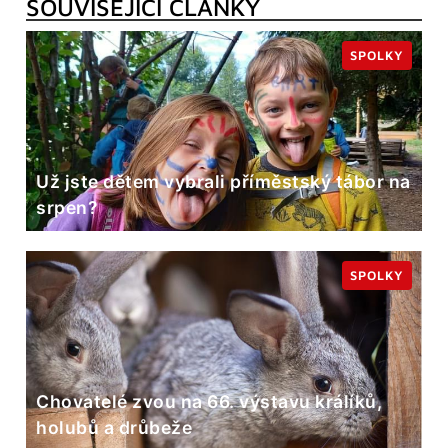
SOUVISEJÍCÍ ČLÁNKY
SPOLKY
Už jste dětem vybrali příměstský tábor na
srpen?
SPOLKY
Chovatelé zvou na 66. výstavu králíků,
holubů a drůbeže