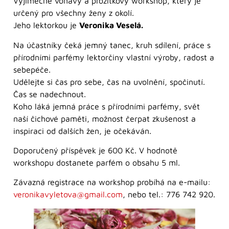
Výjimečně voňavý a prožitkový workshop, který je
určený pro všechny ženy z okolí.
Jeho lektorkou je
Veronika Veselá.
Na účastníky čeká jemný tanec, kruh sdílení, práce s
přírodními parfémy lektorčiny vlastní výroby, radost a
sebepéče.
Udělejte si čas pro sebe, čas na uvolnění, spočinutí.
Čas se nadechnout.
Koho láká jemná práce s přírodními parfémy, svět
naší čichové paměti, možnost čerpat zkušenost a
inspiraci od dalších žen, je očekáván.
Doporučený příspěvek je 600 Kč. V hodnotě
workshopu dostanete parfém o obsahu 5 ml.
Závazná registrace na workshop probíhá na e-mailu:
veronikavyletova@gmail.com
, nebo tel.: 776 742 920.