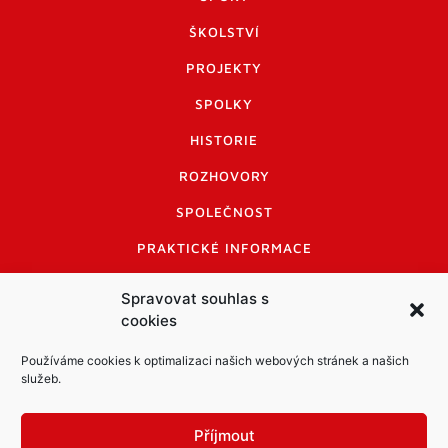
ŠKOLSTVÍ
PROJEKTY
SPOLKY
HISTORIE
ROZHOVORY
SPOLEČNOST
PRAKTICKÉ INFORMACE
CENÍK INZERCE
Spravovat souhlas s
cookies
INFORMACE A KODEX DISKUTUJÍCÍCH
LOGO A LOGO MANUÁL
Používáme cookies k optimalizaci našich webových stránek a našich
služeb.
Příjmout