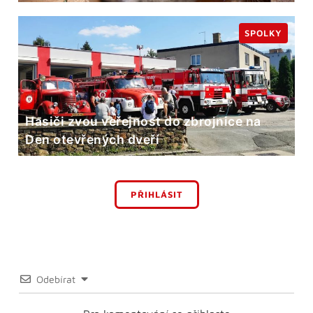
SPOLKY
Hasiči zvou veřejnost do zbrojnice na
Den otevřených dveří
PŘIHLÁSIT
Odebírat