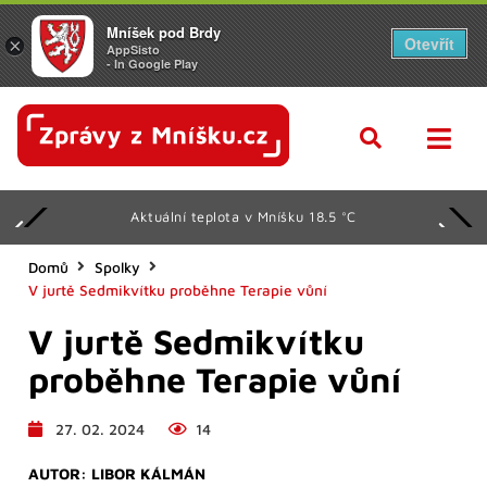
Mníšek pod Brdy
Otevřít
×
AppSisto
- In Google Play
Aktuální teplota v Mníšku 18.5 °C
Domů
Spolky
V jurtě Sedmikvítku proběhne Terapie vůní
V jurtě Sedmikvítku
proběhne Terapie vůní
27. 02. 2024
14
AUTOR:
LIBOR KÁLMÁN