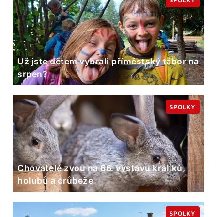
SPOLKY
Už jste dětem vybrali příměstský tábor na
srpen?
SPOLKY
Chovatelé zvou na 66. výstavu králíků,
holubů a drůbeže
SPOLKY