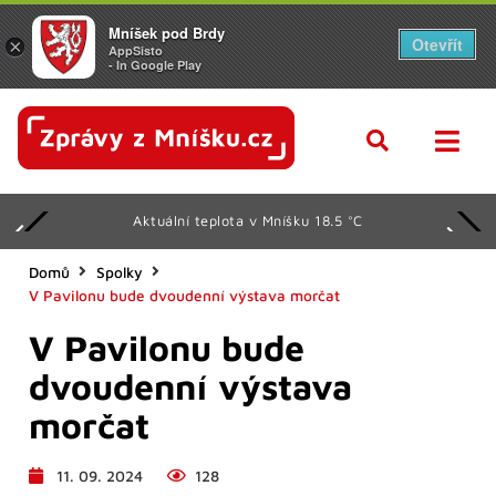
Mníšek pod Brdy
Otevřít
×
AppSisto
- In Google Play
Aktuální teplota v Mníšku 18.5 °C
Domů
Spolky
V Pavilonu bude dvoudenní výstava morčat
V Pavilonu bude
dvoudenní výstava
morčat
11. 09. 2024
128