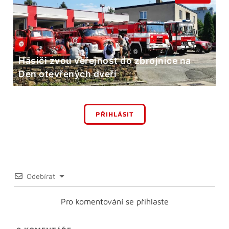
Hasiči zvou veřejnost do zbrojnice na
Den otevřených dveří
PŘIHLÁSIT
Odebírat
Pro komentování se přihlaste