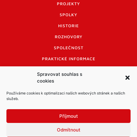
PROJEKTY
SPOLKY
HISTORIE
ROZHOVORY
SPOLEČNOST
PRAKTICKÉ INFORMACE
CENÍK INZERCE
Spravovat souhlas s
cookies
INFORMACE A KODEX DISKUTUJÍCÍCH
LOGO A LOGO MANUÁL
Používáme cookies k optimalizaci našich webových stránek a našich
služeb.
Příjmout
Odmítnout
Informace o zpracování osobních údajů