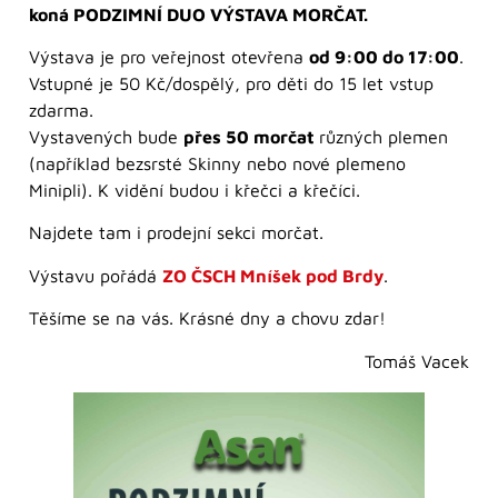
koná PODZIMNÍ DUO VÝSTAVA MORČAT.
Výstava je pro veřejnost otevřena
od 9:00 do 17:00
.
Vstupné je 50 Kč/dospělý, pro děti do 15 let vstup
zdarma.
Vystavených bude
přes 50 morčat
různých plemen
(například bezsrsté Skinny nebo nové plemeno
Minipli). K vidění budou i křečci a křečíci.
Najdete tam i prodejní sekci morčat.
Výstavu pořádá
ZO ČSCH Mníšek pod Brdy
.
Těšíme se na vás. Krásné dny a chovu zdar!
Tomáš Vacek