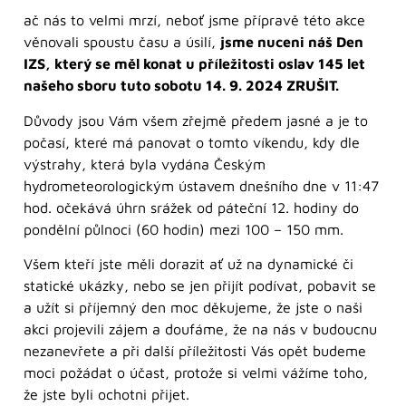
ač nás to velmi mrzí, neboť jsme přípravě této akce
věnovali spoustu času a úsilí,
jsme nuceni náš Den
IZS, který se měl konat u příležitosti oslav 145 let
našeho sboru tuto sobotu 14. 9. 2024 ZRUŠIT.
Důvody jsou Vám všem zřejmě předem jasné a je to
počasí, které má panovat o tomto víkendu, kdy dle
výstrahy, která byla vydána Českým
hydrometeorologickým ústavem dnešního dne v 11:47
hod. očekává úhrn srážek od páteční 12. hodiny do
pondělní půlnoci (60 hodin) mezi 100 – 150 mm.
Všem kteří jste měli dorazit ať už na dynamické či
statické ukázky, nebo se jen přijít podívat, pobavit se
a užít si příjemný den moc děkujeme, že jste o naši
akci projevili zájem a doufáme, že na nás v budoucnu
nezanevřete a při další příležitosti Vás opět budeme
moci požádat o účast, protože si velmi vážíme toho,
že jste byli ochotni přijet.