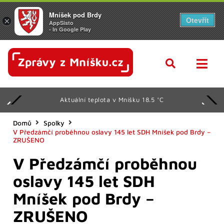
Mníšek pod Brdy
Otevřít
×
AppSisto
- In Google Play
Aktuální teplota v Mníšku 18.5 °C
Domů
Spolky
V Předzámčí proběhnou oslavy 145 let SDH Mníšek pod Brdy –
ZRUŠENO
V Předzámčí proběhnou
oslavy 145 let SDH
Mníšek pod Brdy –
ZRUŠENO