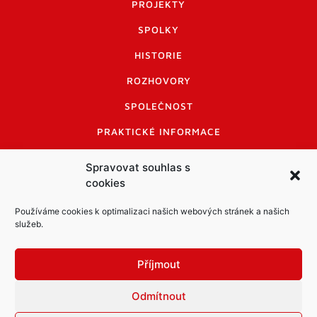
PROJEKTY
SPOLKY
HISTORIE
ROZHOVORY
SPOLEČNOST
PRAKTICKÉ INFORMACE
CENÍK INZERCE
Spravovat souhlas s
cookies
INFORMACE A KODEX DISKUTUJÍCÍCH
LOGO A LOGO MANUÁL
Používáme cookies k optimalizaci našich webových stránek a našich
služeb.
Příjmout
Odmítnout
Informace o zpracování osobních údajů