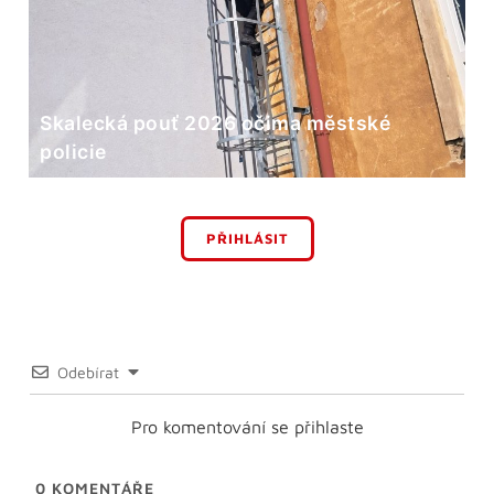
Skalecká pouť 2026 očima městské
policie
PŘIHLÁSIT
Odebírat
Pro komentování se přihlaste
0
KOMENTÁŘE