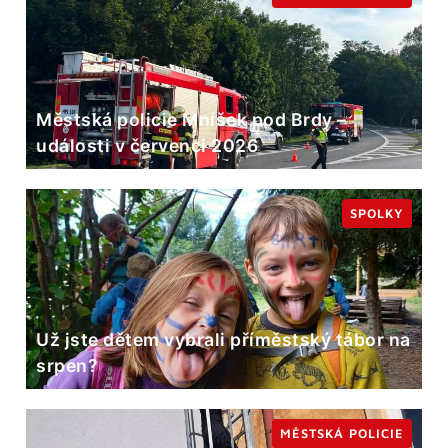
Městská policie Mníšek pod Brdy –
události v červenci 2026
SPOLKY
Už jste dětem vybrali příměstský tábor na
srpen?
MĚSTSKÁ POLICIE