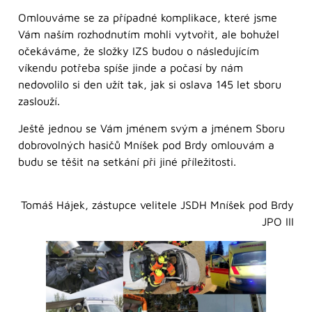
Omlouváme se za případné komplikace, které jsme
Vám naším rozhodnutím mohli vytvořit, ale bohužel
očekáváme, že složky IZS budou o následujícím
víkendu potřeba spíše jinde a počasí by nám
nedovolilo si den užít tak, jak si oslava 145 let sboru
zaslouží.
Ještě jednou se Vám jménem svým a jménem Sboru
dobrovolných hasičů Mníšek pod Brdy omlouvám a
budu se těšit na setkání při jiné příležitosti.
Tomáš Hájek, zástupce velitele JSDH Mníšek pod Brdy
JPO III