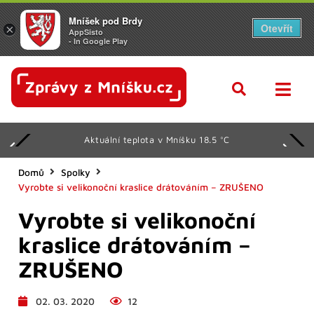
Mníšek pod Brdy
Otevřít
×
AppSisto
- In Google Play
Aktuální teplota v Mníšku 18.5 °C
Domů
Spolky
Vyrobte si velikonoční kraslice drátováním – ZRUŠENO
Vyrobte si velikonoční
kraslice drátováním –
ZRUŠENO
02. 03. 2020
12