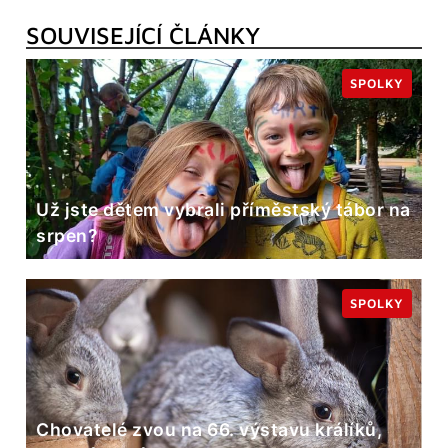
SOUVISEJÍCÍ ČLÁNKY
SPOLKY
Už jste dětem vybrali příměstský tábor na
srpen?
SPOLKY
Chovatelé zvou na 66. výstavu králíků,