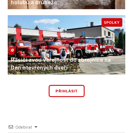
holubů a drůbeže
SPOLKY
Hasiči zvou veřejnost do zbrojnice na
Den otevřených dveří
PŘIHLÁSIT
Odebírat