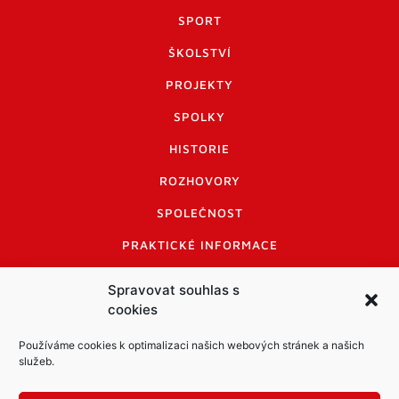
SPORT
ŠKOLSTVÍ
PROJEKTY
SPOLKY
HISTORIE
ROZHOVORY
SPOLEČNOST
PRAKTICKÉ INFORMACE
CENÍK INZERCE
Spravovat souhlas s
cookies
INFORMACE A KODEX DISKUTUJÍCÍCH
LOGO A LOGO MANUÁL
Používáme cookies k optimalizaci našich webových stránek a našich
služeb.