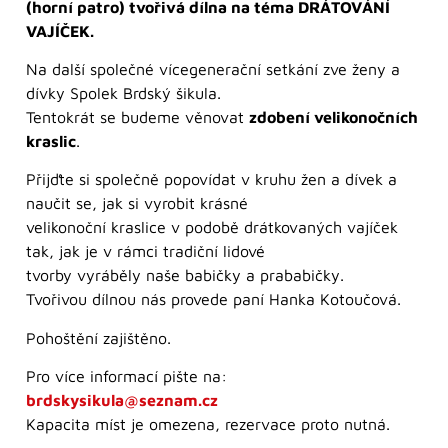
(horní patro) tvořivá dílna na téma DRÁTOVÁNÍ
VAJÍČEK.
Na další společné vícegenerační setkání zve ženy a
dívky Spolek Brdský šikula.
Tentokrát se budeme věnovat
zdobení velikonočních
kraslic
.
Přijďte si společně popovídat v kruhu žen a dívek a
naučit se, jak si vyrobit krásné
velikonoční kraslice v podobě drátkovaných vajíček
tak, jak je v rámci tradiční lidové
tvorby vyráběly naše babičky a prababičky.
Tvořivou dílnou nás provede paní Hanka Kotoučová.
Pohoštění zajištěno.
Pro více informací pište na:
brdskysikula@seznam.cz
Kapacita míst je omezena, rezervace proto nutná.