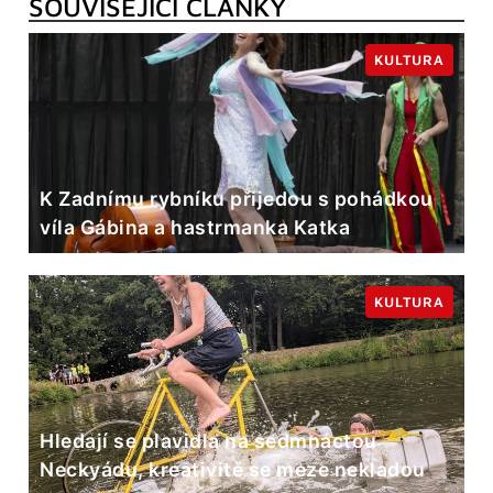
SOUVISEJÍCÍ ČLÁNKY
KULTURA
K Zadnímu rybníku přijedou s pohádkou
víla Gábina a hastrmanka Katka
KULTURA
Hledají se plavidla na sedmnáctou
Neckyádu, kreativitě se meze nekladou