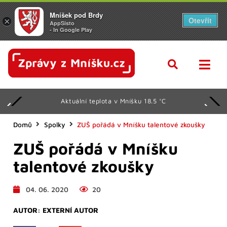
Mníšek pod Brdy
Otevřít
×
AppSisto
- In Google Play
Aktuální teplota v Mníšku 18.5 °C
Domů
Spolky
ZUŠ pořádá v Mníšku talentové zkoušky
ZUŠ pořádá v Mníšku
talentové zkoušky
04. 06. 2020
20
AUTOR:
EXTERNÍ AUTOR