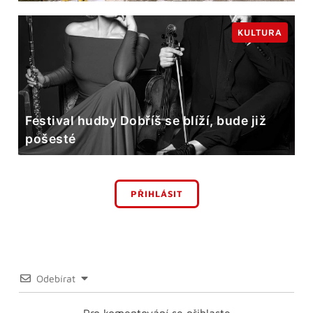
KULTURA
Festival hudby Dobříš se blíží, bude již
pošesté
PŘIHLÁSIT
Odebírat
Pro komentování se přihlaste