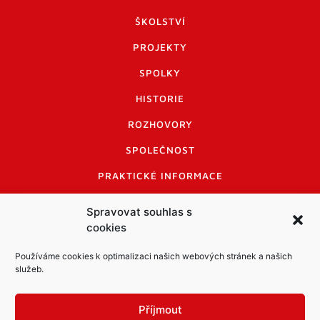
ŠKOLSTVÍ
PROJEKTY
SPOLKY
HISTORIE
ROZHOVORY
SPOLEČNOST
PRAKTICKÉ INFORMACE
CENÍK INZERCE
Spravovat souhlas s
cookies
INFORMACE A KODEX DISKUTUJÍCÍCH
LOGO A LOGO MANUÁL
Používáme cookies k optimalizaci našich webových stránek a našich
služeb.
Příjmout