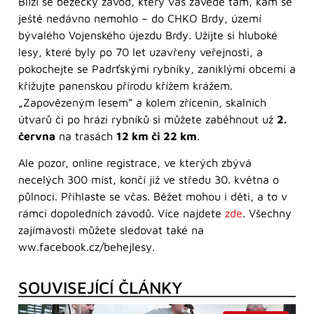
Blíží se běžecký závod, který vás zavede tam, kam se
ještě nedávno nemohlo – do CHKO Brdy, území
bývalého Vojenského újezdu Brdy. Užijte si hluboké
lesy, které byly po 70 let uzavřeny veřejnosti, a
pokochejte se Padrťskými rybníky, zaniklými obcemi a
křižujte panenskou přírodu křížem krážem.
„Zapovězeným lesem“ a kolem zřícenin, skalních
útvarů či po hrázi rybníků si můžete zaběhnout už
2.
června
na trasách
12 km či 22 km
.
Ale pozor, online registrace, ve kterých zbývá
necelých 300 míst, končí již ve středu 30. května o
půlnoci. Přihlaste se včas. Běžet mohou i děti, a to v
rámci dopoledních závodů. Více najdete
zde
. Všechny
zajímavosti můžete sledovat také na
ww.facebook.cz/behejlesy.
SOUVISEJÍCÍ ČLÁNKY