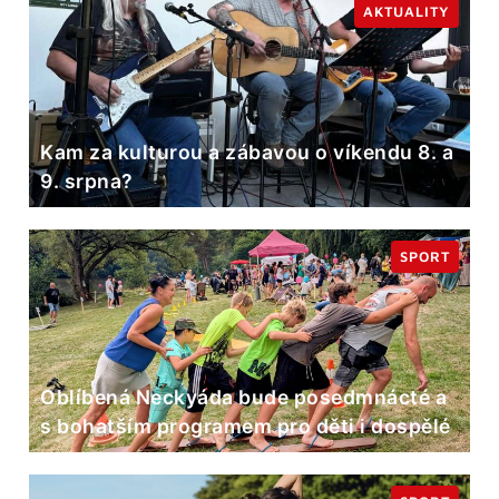
AKTUALITY
Kam za kulturou a zábavou o víkendu 8. a
9. srpna?
SPORT
Oblíbená Neckyáda bude posedmnácté a
s bohatším programem pro děti i dospělé