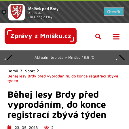
Mníšek pod Brdy
Otevřít
×
AppSisto
- In Google Play
Aktuální teplota v Mníšku 18.5 °C
Domů
Sport
Běhej lesy Brdy před vyprodáním, do konce registrací zbývá
týden
Běhej lesy Brdy před
vyprodáním, do konce
registrací zbývá týden
23. 05. 2018
2