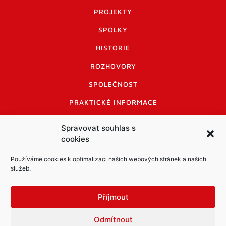
PROJEKTY
SPOLKY
HISTORIE
ROZHOVORY
SPOLEČNOST
PRAKTICKÉ INFORMACE
CENÍK INZERCE
Spravovat souhlas s
cookies
INFORMACE A KODEX DISKUTUJÍCÍCH
LOGO A LOGO MANUÁL
Používáme cookies k optimalizaci našich webových stránek a našich
služeb.
Příjmout
Odmítnout
Informace o zpracování osobních údajů