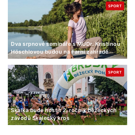
SPORT
Dva srpnové semináře s MUDr. Kristinou
Höschlovou budou na Farní zahradě
SPORT
Skalka bude hostit 2. ročník běžeckých
závodů Skalecký kros