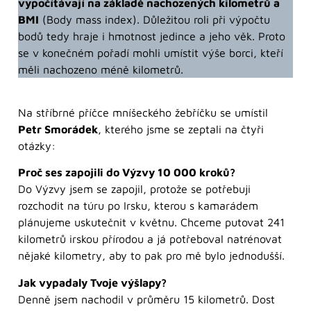
vypočítávají na základě nachozených kilometrů a
BMI
(Body mass index). Důležitou roli při výpočtu
bodů tedy hraje i hmotnost jedince a jeho věk. Proto
se v konečném pořadí mohli umístit výše borci, kteří
měli nachozeno méně kilometrů.
Na stříbrné příčce mníšeckého žebříčku se umístil
Petr Smorádek
, kterého jsme se zeptali na čtyři
otázky:
Proč ses zapojili do Výzvy 10 000 kroků?
Do Výzvy jsem se zapojil, protože se potřebuji
rozchodit na túru po Irsku, kterou s kamarádem
plánujeme uskutečnit v květnu. Chceme putovat 241
kilometrů irskou přírodou a já potřeboval natrénovat
nějaké kilometry, aby to pak pro mě bylo jednodušší.
Jak vypadaly Tvoje výšlapy?
Denně jsem nachodil v průměru 15 kilometrů. Dost