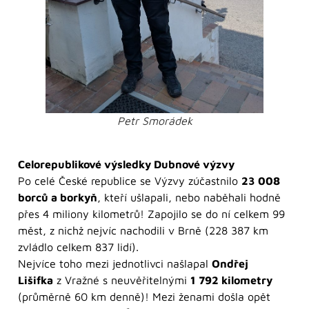
Petr Smorádek
Celorepublikové výsledky Dubnové výzvy
Po celé České republice se Výzvy zúčastnilo
23 008
borců a borkyň
, kteří ušlapali, nebo naběhali hodně
přes 4 miliony kilometrů! Zapojilo se do ní celkem 99
měst, z nichž nejvíc nachodili v Brně (228 387 km
zvládlo celkem 837 lidí).
Nejvíce toho mezi jednotlivci našlapal
Ondřej
Lišifka
z Vražné s neuvěřitelnými
1 792 kilometry
(průměrně 60 km denně)! Mezi ženami došla opět