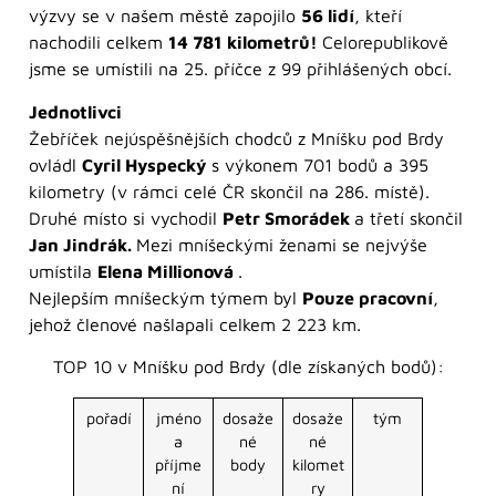
výzvy se v našem městě zapojilo
56 lidí
, kteří
nachodili celkem
14 781 kilometrů!
Celorepublikově
jsme se umístili na 25. příčce z 99 přihlášených obcí.
Jednotlivci
Žebříček nejúspěšnějších chodců z Mníšku pod Brdy
ovládl
Cyril Hyspecký
s výkonem 701 bodů a 395
kilometry (v rámci celé ČR skončil na 286. místě).
Druhé místo si vychodil
Petr Smorádek
a třetí skončil
Jan Jindrák.
Mezi mníšeckými ženami se nejvýše
umístila
Elena Millionová
.
Nejlepším mníšeckým týmem byl
Pouze pracovní
,
jehož členové našlapali celkem 2 223 km.
TOP 10 v Mníšku pod Brdy (dle získaných bodů):
pořadí
jméno
dosaže
dosaže
tým
a
né
né
příjme
body
kilomet
ní
ry