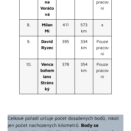
na
pracov
Voráčo
ní
vá
8.
Milan
411
573
x
Mi
km
9.
David
395
334
Pouze
Ryzec
km
pracov
ní
10.
Venca
378
354
Pouze
bohem
km
pracov
ians
ní
Stráns
ký
Celkové pořadí určuje počet dosažených bodů, nikoli
jen počet nachozených kilometrů.
Body se