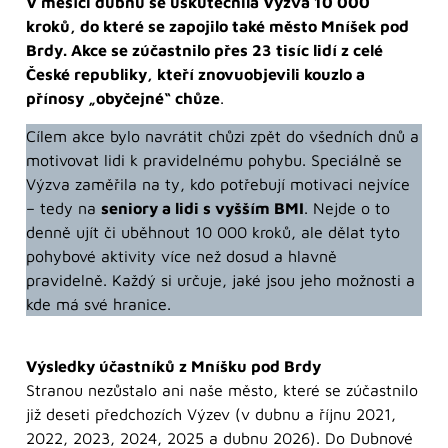
V měsíci dubnu se uskutečnila Výzva 10 000
kroků, do které se zapojilo také město Mníšek pod
Brdy. Akce se zúčastnilo přes 23 tisíc lidí z celé
České republiky, kteří znovuobjevili kouzlo a
přínosy „obyčejné“ chůze
.
Cílem akce bylo navrátit chůzi zpět do všedních dnů a
motivovat lidi k pravidelnému pohybu. Speciálně se
Výzva zaměřila na ty, kdo potřebují motivaci nejvíce
– tedy na
seniory a lidi s vyšším BMI
. Nejde o to
denně ujít či uběhnout 10 000 kroků, ale dělat tyto
pohybové aktivity více než dosud a hlavně
pravidelně. Každý si určuje, jaké jsou jeho možnosti a
kde má své hranice.
Výsledky účastníků z Mníšku pod Brdy
Stranou nezůstalo ani naše město, které se zúčastnilo
již deseti předchozích Výzev (v dubnu a říjnu 2021,
2022, 2023, 2024, 2025 a dubnu 2026). Do Dubnové