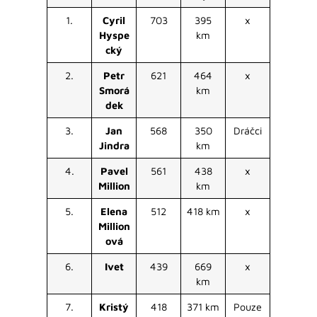
1.
Cyril
703
395
x
Hyspe
km
cký
2.
Petr
621
464
x
Smorá
km
dek
3.
Jan
568
350
Dráčci
Jindra
km
4.
Pavel
561
438
x
Million
km
5.
Elena
512
418 km
x
Million
ová
6.
Ivet
439
669
x
km
7.
Kristý
418
371 km
Pouze