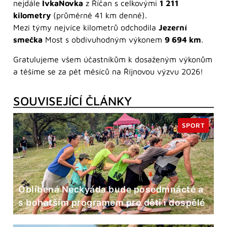
nejdále
IvkaNovka
z Říčan s celkovými
1 211
kilometry
(průměrně 41 km denně).
Mezi týmy nejvíce kilometrů odchodila
Jezerní
smečka
Most s obdivuhodným výkonem
9 694 km
.
Gratulujeme všem účastníkům k dosaženým výkonům
a těšíme se za pět měsíců na Říjnovou výzvu 2026!
SOUVISEJÍCÍ ČLÁNKY
SPORT
Oblíbená Neckyáda bude posedmnácté a
s bohatším programem pro děti i dospělé