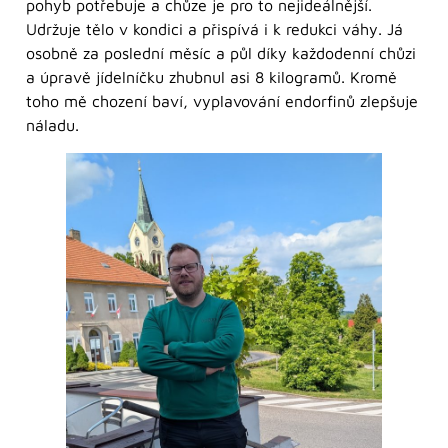
pohyb potřebuje a chůze je pro to nejideálnější.
Udržuje tělo v kondici a přispívá i k redukci váhy. Já
osobně za poslední měsíc a půl díky každodenní chůzi
a úpravě jídelníčku zhubnul asi 8 kilogramů. Kromě
toho mě chození baví, vyplavování endorfinů zlepšuje
náladu.