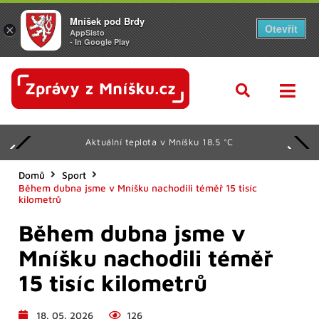
Mníšek pod Brdy
Otevřít
×
AppSisto
- In Google Play
Aktuální teplota v Mníšku 18.5 °C
Domů
Sport
Během dubna jsme v Mníšku nachodili téměř 15 tisíc
kilometrů
Během dubna jsme v
Mníšku nachodili téměř
15 tisíc kilometrů
18. 05. 2026
126