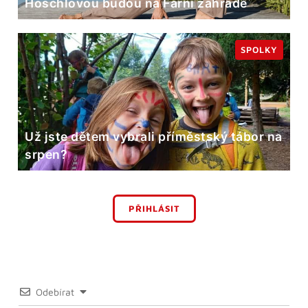
Höschlovou budou na Farní zahradě
SPOLKY
Už jste dětem vybrali příměstský tábor na
srpen?
PŘIHLÁSIT
Odebírat