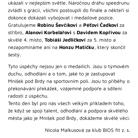
ukázali v nejlepším světle. Náročnou dráhu speedrunu
zvládli s grácií, všichni postoupili do finále a někteří si
dokonce dokázali vybojovat i medailové pozice.
Gratulujeme
Robinu Ševčíkovi
a
Péťovi Čadkovi
za
stříbro,
Alanovi Korbelářovi
s
Davidem Kopřivou
za
skvělé 4. místo,
Tobiáši Jedličkovi
za 5. místo a
nezapomínáme ani na
Honzu Matičku
, který skončil
šestý.
Tyto úspěchy nejsou jen o medailích. Jsou o týmovém
duchu, odhodlání a o tom, jaké to je zastupovat
Mníšek pod Brdy na sportovním poli. Jsou to příběhy o
překonávání překážek, vzájemné podpoře a sdílení
radosti z úspěchu.
Tento den byl pro nás všech velkým příkladem toho,
že když se spojí talent, odhodlání a podpora skvělého
města jako je Mníšek pod Brdy, dokážeme skvělé věci.
Nicola Malkusová za klub BIOS fit z. s.