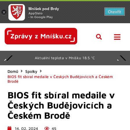
Mníšek pod Brdy
Otevřít
×
AppSisto
- In Google Play
Aktuální teplota v Mníšku 18.5 °C
Domů
Spolky
BIOS fit sbíral medaile v Českých Budějovicích a Českém
Brodě
BIOS fit sbíral medaile v
Českých Budějovicích a
Českém Brodě
14. 02. 2024
45