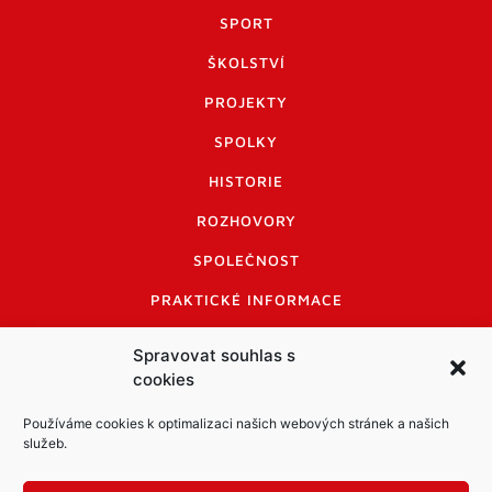
SPORT
ŠKOLSTVÍ
PROJEKTY
SPOLKY
HISTORIE
ROZHOVORY
SPOLEČNOST
PRAKTICKÉ INFORMACE
CENÍK INZERCE
Spravovat souhlas s
cookies
INFORMACE A KODEX DISKUTUJÍCÍCH
LOGO A LOGO MANUÁL
Používáme cookies k optimalizaci našich webových stránek a našich
služeb.