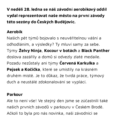
V neděli 28. ledna se náš závodní aerobikový oddíl
vydal reprezentovat naše město na první závody
této sezóny do Českých Budějovic.
Aerobik
Našich pět týmů bojovalo s neuvěřitelnou vášní a
odhodláním, a výsledky? Ty mluví samy za sebe.
Týmy
Želvy Ninja
,
Kocour v botách
a
Black Panther
doslova zazářily a domů si odvezly zlaté medaile.
Pozadu nezůstaly ani týmy
Červená Karkulka
a
Pejsek a Kočička
, které se umístily na krásném
druhém místě. Je to důkaz, že tvrdá práce, týmový
duch a neustálé zdokonalování se vyplácí.
Parkour
Ale to není vše! Ve stejný den jsme se zúčastnili také
našich prvních závodů v parkouru v Českém Brodě.
Ačkoli to byla pro nás novinka, naši závodníci se