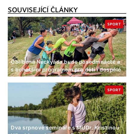
SOUVISEJÍCÍ ČLÁNKY
SPORT
Oblíbená Neckyáda bude posedmnácté a
s bohatším programem pro děti i dospělé
SPORT
Dva srpnové semináře s MUDr. Kristinou