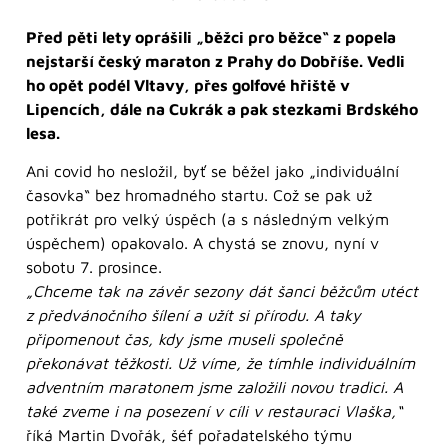
Před pěti lety oprášili „běžci pro běžce“ z popela
nejstarší český maraton z Prahy do Dobříše. Vedli
ho opět podél Vltavy, přes golfové hřiště v
Lipencích, dále na Cukrák a pak stezkami Brdského
lesa.
Ani covid ho nesložil, byť se běžel jako „individuální
časovka“ bez hromadného startu. Což se pak už
potřikrát pro velký úspěch (a s následným velkým
úspěchem) opakovalo. A chystá se znovu, nyní v
sobotu 7. prosince.
„Chceme tak na závěr sezony dát šanci běžcům utéct
z předvánočního šílení a užít si přírodu. A taky
připomenout čas, kdy jsme museli společně
překonávat těžkosti. Už víme, že tímhle individuálním
adventním maratonem jsme založili novou tradici. A
také zveme i na posezení v cíli v restauraci Vlaška,“
říká Martin Dvořák, šéf pořadatelského týmu