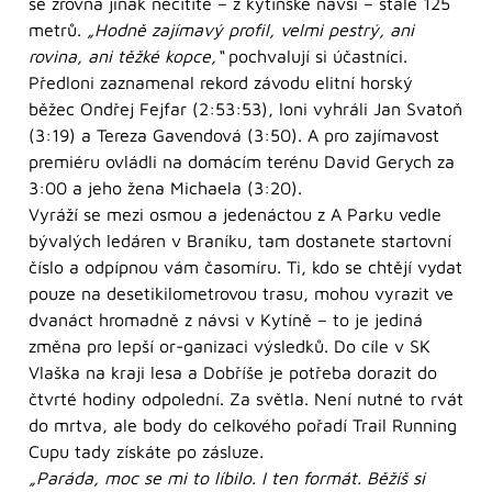
se zrovna jinak necítíte – z kytínské návsi – stále 125
metrů.
„Hodně zajímavý profil, velmi pestrý, ani
rovina, ani těžké kopce,“
pochvalují si účastníci.
Předloni zaznamenal rekord závodu elitní horský
běžec Ondřej Fejfar (2:53:53), loni vyhráli Jan Svatoň
(3:19) a Tereza Gavendová (3:50). A pro zajímavost
premiéru ovládli na domácím terénu David Gerych za
3:00 a jeho žena Michaela (3:20).
Vyráží se mezi osmou a jedenáctou z A Parku vedle
bývalých ledáren v Braníku, tam dostanete startovní
číslo a odpípnou vám časomíru. Ti, kdo se chtějí vydat
pouze na desetikilometrovou trasu, mohou vyrazit ve
dvanáct hromadně z návsi v Kytíně – to je jediná
změna pro lepší or-ganizaci výsledků. Do cíle v SK
Vlaška na kraji lesa a Dobříše je potřeba dorazit do
čtvrté hodiny odpolední. Za světla. Není nutné to rvát
do mrtva, ale body do celkového pořadí Trail Running
Cupu tady získáte po zásluze.
„Paráda, moc se mi to líbilo. I ten formát. Běžíš si