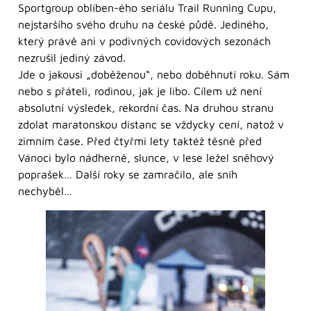
Sportgroup oblíben-ého seriálu Trail Running Cupu,
nejstaršího svého druhu na české půdě. Jediného,
který právě ani v podivných covidových sezonách
nezrušil jediný závod.
Jde o jakousi „doběženou“, nebo doběhnutí roku. Sám
nebo s přáteli, rodinou, jak je libo. Cílem už není
absolutní výsledek, rekordní čas. Na druhou stranu
zdolat maratonskou distanc se vždycky cení, natož v
zimním čase. Před čtyřmi lety taktéž těsně před
Vánoci bylo nádherně, slunce, v lese ležel sněhový
poprašek… Další roky se zamračilo, ale sníh
nechyběl…