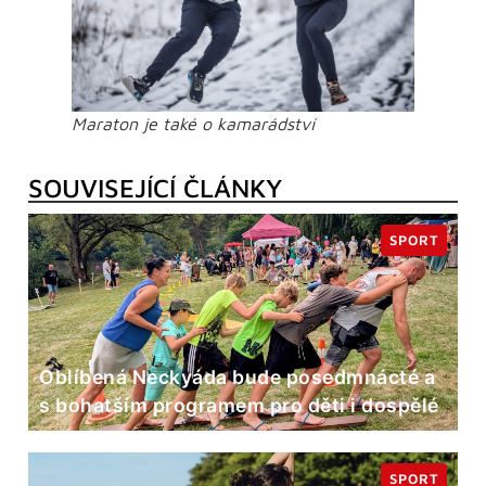
Maraton je také o kamarádství
SOUVISEJÍCÍ ČLÁNKY
SPORT
Oblíbená Neckyáda bude posedmnácté a
s bohatším programem pro děti i dospělé
SPORT