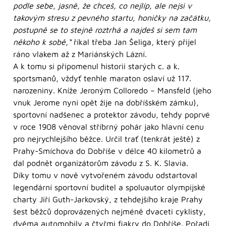
podle sebe, jasně, že chceš, co nejlíp, ale nejsi v
takovým stresu z pevného startu, honičky na začátku,
postupně se to stejně roztrhá a najdeš si sem tam
někoho k sobě,“
říkal třeba Jan Šeliga, který přijel
ráno vlakem až z Mariánských Lázní.
A k tomu si připomenul historii starých c. a k.
sportsmanů, vždyť tenhle maraton oslaví už 117.
narozeniny. Kníže Jeroným Colloredo – Mansfeld (jeho
vnuk Jerome nyní opět žije na dobříšském zámku),
sportovní nadšenec a protektor závodu, tehdy poprvé
v roce 1908 věnoval stříbrný pohár jako hlavní cenu
pro nejrychlejšího běžce. Určil trať (tenkrát ještě) z
Prahy-Smíchova do Dobříše v délce 40 kilometrů a
dal podnět organizátorům závodu z S. K. Slavia.
Díky tomu v nově vytvořeném závodu odstartoval
legendární sportovní buditel a spoluautor olympijské
charty Jiří Guth-Jarkovský, z tehdejšího kraje Prahy
šest běžců doprovázených nejméně dvaceti cyklisty,
dvěma automobily a čtyřmi fiakry do Dobříše. Pořadí