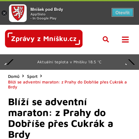
Mníšek pod Brdy
Otevřít
×
AppSisto
- In Google Play
Aktuální teplota v Mníšku 18.5 °C
Domů
Sport
Blíží se adventní maraton: z Prahy do Dobříše přes Cukrák a
Brdy
Blíží se adventní
maraton: z Prahy do
Dobříše přes Cukrák a
Brdy