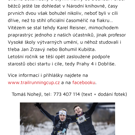
běžců ještě lze dohledat v Národní knihovně, časy
prvních dvou však bohužel nikoliv, neboť byli v cíli
dříve, než to stihl oficiální časoměřič na fiakru…
Vítězem se stal tehdy Karel Reisner, mimochodem
praprastrýc jednoho z našich účastníků, jinak profesor
Vysoké školy výtvarných umění, u něhož studovali i
třeba Jan Zrzavý nebo Bohumil Kubišta.
Letošní ročník se těší opět zasloužené podpoře
starostů obcí startu i cíle, tedy Prahy 4 i Dobříše.
Více informací i přihlášky najdete na
www.trailrunningcup.cz
a na
facebooku
.
Tomáš Nohejl, tel: 773 407 114 (text + dodání fotek)