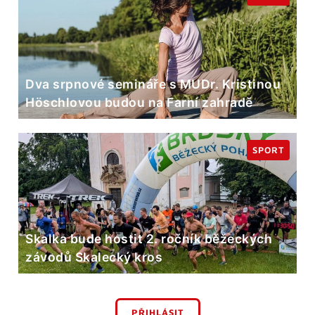
Dva srpnové semináře s MUDr. Kristinou
Höschlovou budou na Farní zahradě
SPORT
Skalka bude hostit 2. ročník běžeckých
závodů Skalecký kros
PŘIHLÁSIT