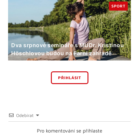
SPORT
Dva srpnové semináře s MUDr. Kristinou
Höschlovou budou na Farní zahradě
PŘIHLÁSIT
Odebírat
Pro komentování se přihlaste