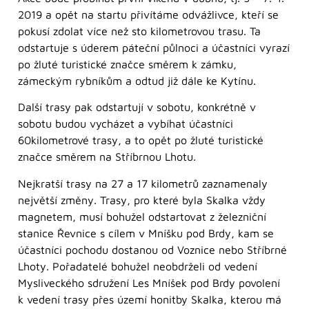
2019 a opět na startu přivítáme odvážlivce, kteří se
pokusí zdolat více než sto kilometrovou trasu. Ta
odstartuje s úderem páteční půlnoci a účastníci vyrazí
po žluté turistické značce směrem k zámku,
zámeckým rybníkům a odtud již dále ke Kytínu.
Další trasy pak odstartují v sobotu, konkrétně v
sobotu budou vycházet a vybíhat účastníci
60kilometrové trasy, a to opět po žluté turistické
značce směrem na Stříbrnou Lhotu.
Nejkratší trasy na 27 a 17 kilometrů zaznamenaly
největší změny. Trasy, pro které byla Skalka vždy
magnetem, musí bohužel odstartovat z železniční
stanice Řevnice s cílem v Mníšku pod Brdy, kam se
účastníci pochodu dostanou od Voznice nebo Stříbrné
Lhoty. Pořadatelé bohužel neobdrželi od vedení
Mysliveckého sdružení Les Mníšek pod Brdy povolení
k vedení trasy přes území honitby Skalka, kterou má