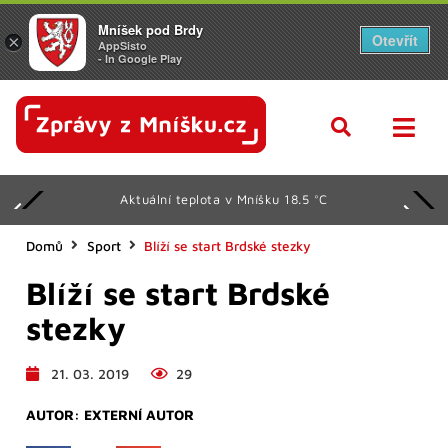
Mníšek pod Brdy
Otevřít
×
AppSisto
- In Google Play
Aktuální teplota v Mníšku 18.5 °C
Domů
Sport
Blíží se start Brdské stezky
Blíží se start Brdské
stezky
21. 03. 2019
29
AUTOR:
EXTERNÍ AUTOR