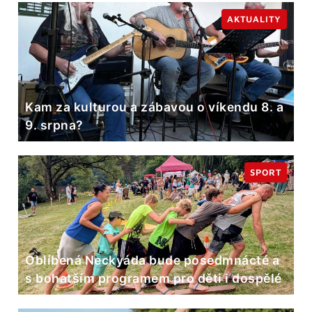
AKTUALITY
Kam za kulturou a zábavou o víkendu 8. a
9. srpna?
SPORT
Oblíbená Neckyáda bude posedmnácté a
s bohatším programem pro děti i dospělé