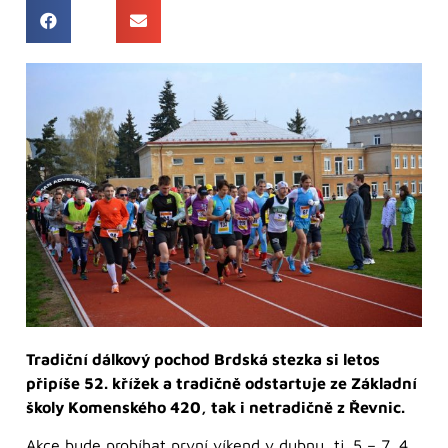
Tradiční dálkový pochod Brdská stezka si letos
připíše 52. křížek a tradičně odstartuje ze Základní
školy Komenského 420, tak i netradičně z Řevnic.
Akce bude probíhat první víkend v dubnu, tj. 5 – 7. 4.