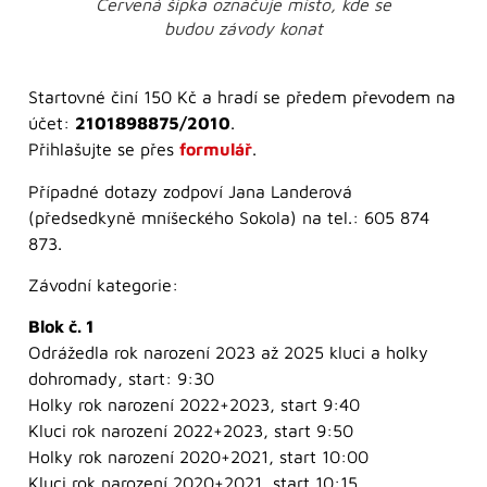
Červená šipka označuje místo, kde se
budou závody konat
Startovné činí 150 Kč a hradí se předem převodem na
účet:
2101898875/2010
.
Přihlašujte se přes
formulář
.
Případné dotazy zodpoví Jana Landerová
(předsedkyně mníšeckého Sokola) na tel.: 605 874
873.
Závodní kategorie:
Blok č. 1
Odrážedla rok narození 2023 až 2025 kluci a holky
dohromady, start: 9:30
Holky rok narození 2022+2023, start 9:40
Kluci rok narození 2022+2023, start 9:50
Holky rok narození 2020+2021, start 10:00
Kluci rok narození 2020+2021, start 10:15