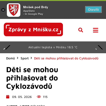
Mníšek pod Brdy
Otevřít
×
AppSisto
- In Google Play
Aktuální teplota v Mníšku 18.5 °C
Domů
Sport
Děti se mohou přihlašovat do Cyklozávodů
Děti se mohou
přihlašovat do
Cyklozávodů
09. 05. 2026
115