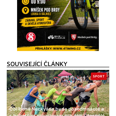
SOUVISEJÍCÍ ČLÁNKY
SPORT
Oblíbená Neckyáda bude posedmnácté a
s bohatším programem pro děti i dospělé