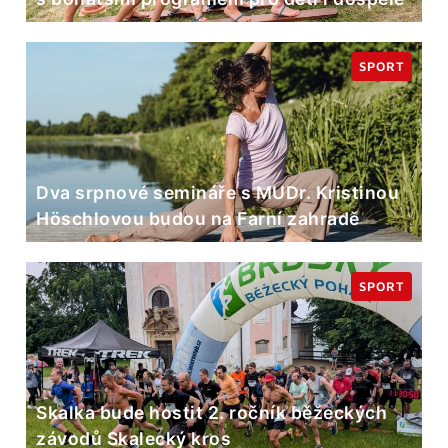
SPORT
Dva srpnové semináře s MUDr. Kristinou
Höschlovou budou na Farní zahradě
SPORT
Skalka bude hostit 2. ročník běžeckých
závodů Skalecký kros