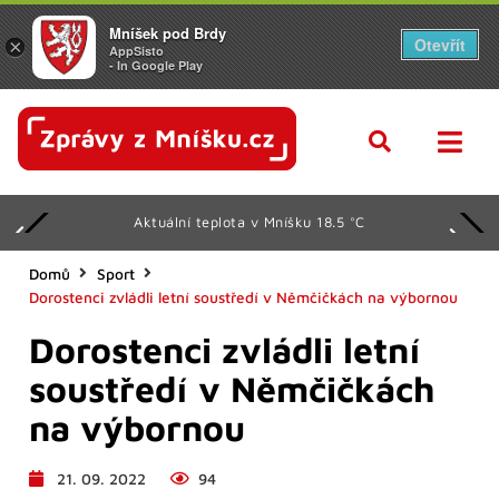
Mníšek pod Brdy
Otevřít
×
AppSisto
- In Google Play
Aktuální teplota v Mníšku 18.5 °C
Domů
Sport
Dorostenci zvládli letní soustředí v Němčičkách na výbornou
Dorostenci zvládli letní
soustředí v Němčičkách
na výbornou
21. 09. 2022
94