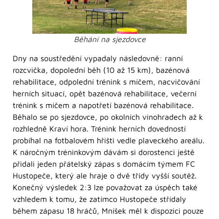
Běhání na sjezdovce
Dny na soustředění vypadaly následovně: ranní
rozcvička, dopolední běh (10 až 15 km), bazénová
rehabilitace, odpolední trénink s míčem, nacvičování
herních situací, opět bazénová rehabilitace, večerní
trénink s míčem a napotřetí bazénová rehabilitace.
Běhalo se po sjezdovce, po okolních vinohradech až k
rozhledně Kraví hora. Trénink herních dovedností
probíhal na fotbalovém hřišti vedle plaveckého areálu.
K náročným tréninkovým dávám si dorostenci ještě
přidali jeden přátelský zápas s domácím týmem FC
Hustopeče, který ale hraje o dvě třídy vyšší soutěž.
Konečný výsledek 2:3 lze považovat za úspěch také
vzhledem k tomu, že zatímco Hustopeče střídaly
během zápasu 18 hráčů, Mníšek měl k dispozici pouze