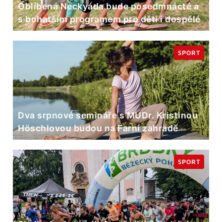
Oblíbená Neckyáda bude posedmnácté a
s bohatším programem pro děti i dospělé
SPORT
Dva srpnové semináře s MUDr. Kristinou
Höschlovou budou na Farní zahradě
SPORT