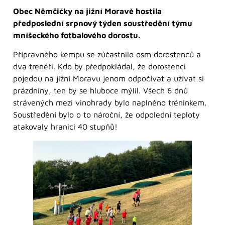
Obec Němčičky na jižní Moravě hostila
předposlední srpnový týden soustředění týmu
mníšeckého fotbalového dorostu.
Přípravného kempu se zúčastnilo osm dorostenců a
dva trenéři. Kdo by předpokládal, že dorostenci
pojedou na jižní Moravu jenom odpočívat a užívat si
prázdniny, ten by se hluboce mýlil. Všech 6 dnů
strávených mezi vinohrady bylo naplněno tréninkem.
Soustředění bylo o to nároční, že odpolední teploty
atakovaly hranici 40 stupňů!