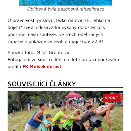
Oblíbená byla bazénová rehabilitace
O pravdivosti přísloví „těžko na cvičišti, lehko na
bojišti“ svědčí dosavadní výkony dorostenců v
podzimní části soutěže: ve třech odehraných
zápasech pokaždé zvítězili a mají skóre 22:4!
Použitá foto: Miloš Gruntorád
Fotogalerii ze soustředění najdete na facebookovém
profilu
FK Mníšek dorost
SOUVISEJÍCÍ ČLÁNKY
SPORT