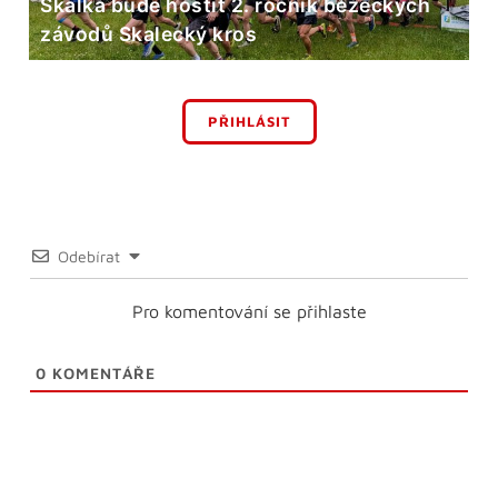
Skalka bude hostit 2. ročník běžeckých
závodů Skalecký kros
PŘIHLÁSIT
Odebírat
Pro komentování se přihlaste
0
KOMENTÁŘE