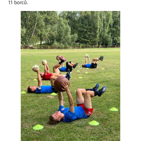
11 borců.